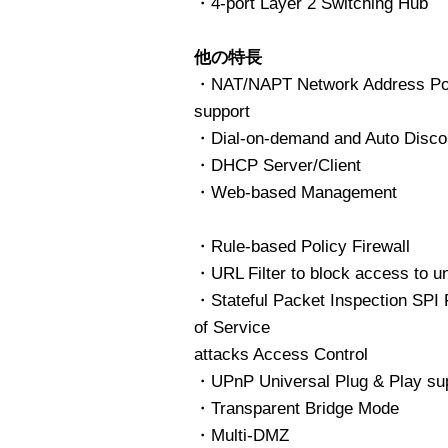
・4-port Layer 2 Switching Hub
他の特長
・NAT/NAPT Network Address Por
support
・Dial-on-demand and Auto Disco
・DHCP Server/Client
・Web-based Management
・Rule-based Policy Firewall
・URL Filter to block access to un
・Stateful Packet Inspection SPI F
of Service
attacks Access Control
・UPnP Universal Plug & Play su
・Transparent Bridge Mode
・Multi-DMZ