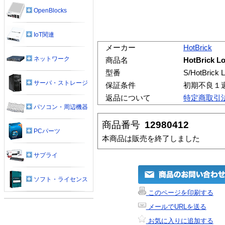
OpenBlocks
IoT関連
メーカー
HotBrick
ネットワーク
商品名
HotBrick L
型番
S/HotBrick 
サーバ・ストレージ
保証条件
初期不良１
返品について
特定商取引
パソコン・周辺機器
商品番号
12980412
PCパーツ
本商品は販売を終了しました
サプライ
ソフト・ライセンス
このページを印刷する
メールでURLを送る
お気に入りに追加する