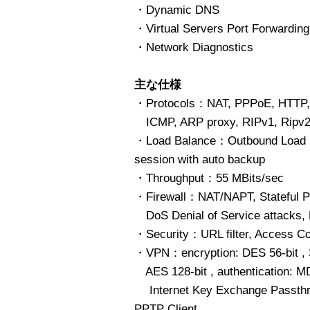
・Dynamic DNS
・Virtual Servers Port Forwarding
・Network Diagnostics
主な仕様
・Protocols：NAT, PPPoE, HTTP,
ICMP, ARP proxy, RIPv1, Ripv2,
・Load Balance：Outbound Load Ba
session with auto backup
・Throughput：55 MBits/sec
・Firewall：NAT/NAPT, Stateful Pac
DoS Denial of Service attacks, P
・Security：URL filter, Access Co
・VPN：encryption: DES 56-bit , 
AES 128-bit , authentication: 
Internet Key Exchange Passthro
PPTP Client