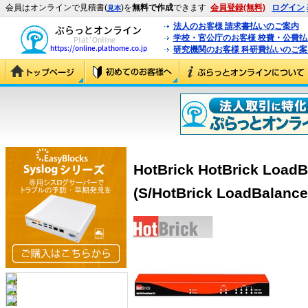
会員はオンラインで見積書(
)を
無料で作成
できます
会員登録(無料)
ログイン
見本
法人のお客様 請求書払いのご案内
学校・官公庁のお客様 校費・公費
研究機関のお客様 科研費払いのご案
HotBrick HotBrick Load
(S/HotBrick LoadBalance