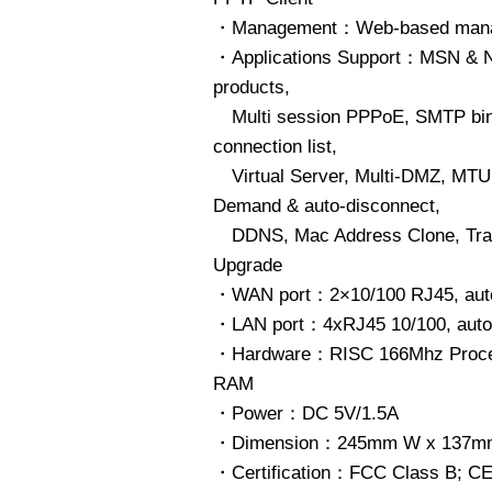
・Management：Web-based man
・Applications Support：MSN & Ne
products,
Multi session PPPoE, SMTP bin
connection list,
Virtual Server, Multi-DMZ, MTU 
Demand & auto-disconnect,
DDNS, Mac Address Clone, Tran
Upgrade
・WAN port：2×10/100 RJ45, auto
・LAN port：4xRJ45 10/100, auto
・Hardware：RISC 166Mhz Proces
RAM
・Power：DC 5V/1.5A
・Dimension：245mm W x 137mm 
・Certification：FCC Class B; C