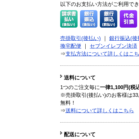
以下のお支払い方法がご利用で
売掛取引(後払い)
｜
銀行振込(後
換宅配便
｜
セブンイレブン決済
⇒
支払方法について詳しくはこ
送料について
1つのご注文毎に
一律1,100円(税
※売掛取引(後払い)のお客様は33
無料！
⇒
送料について詳しくはこちら
配送について