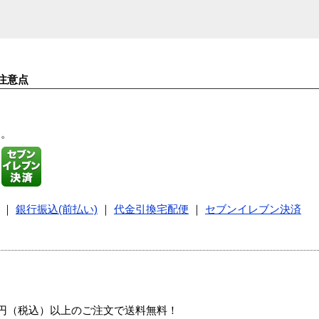
注意点
す。
｜
銀行振込(前払い)
｜
代金引換宅配便
｜
セブンイレブン決済
00円（税込）以上のご注文で送料無料！