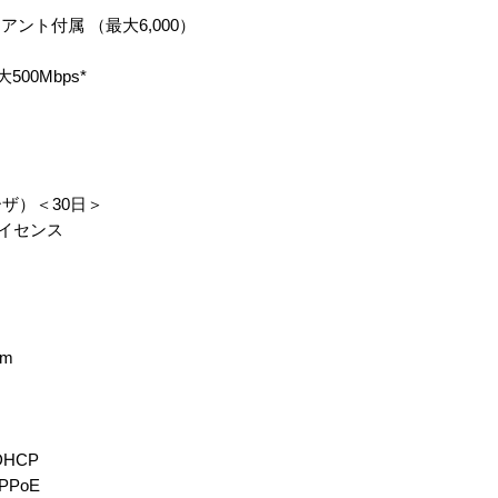
イアント付属 （最大6,000）
500Mbps*
＞
ザ）＜30日＞
ライセンス
em
 DHCP
 PPPoE