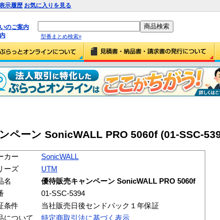
表示履歴
お気に入りを見る
払いのご案内
内
型番まとめ検索»
ーン SonicWALL PRO 5060f (01-SSC-539
ーカー
SonicWALL
リーズ
UTM
品名
優待販売キャンペーン SonicWALL PRO 5060f
番
01-SSC-5394
証条件
当社販売日後センドバック１年保証
品について
特定商取引法に基づく表示