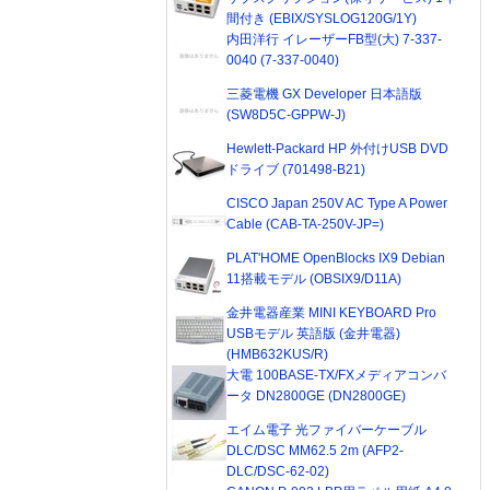
間付き (EBIX/SYSLOG120G/1Y)
内田洋行 イレーザーFB型(大) 7-337-
0040 (7-337-0040)
三菱電機 GX Developer 日本語版
(SW8D5C-GPPW-J)
Hewlett-Packard HP 外付けUSB DVD
ドライブ (701498-B21)
CISCO Japan 250V AC Type A Power
Cable (CAB-TA-250V-JP=)
PLAT'HOME OpenBlocks IX9 Debian
11搭載モデル (OBSIX9/D11A)
金井電器産業 MINI KEYBOARD Pro
USBモデル 英語版 (金井電器)
(HMB632KUS/R)
大電 100BASE-TX/FXメディアコンバ
ータ DN2800GE (DN2800GE)
エイム電子 光ファイバーケーブル
DLC/DSC MM62.5 2m (AFP2-
DLC/DSC-62-02)