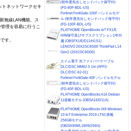
(初年度先出しセンドバック保守付)
ガビットネットワークセキ
(FG-80F-BDL-US)
Fortinet FortiGate-100F バンドルモデ
ル (初年度先出しセンドバック保守付)
最新無線LAN機能、ス
(FG-100F-BDL-US)
や管理を容易に行うこ
PLAT'HOME OpenBlocks IoT FX1/E
H/W保守及びサブスクリプション1年付
ンです。
属 (OBSFX1/E/D11/H1S1)
LENOVO 20X2SC8G00 ThinkPad L14
Gen2 (20X2SC8G00)
エイム電子 光ファイバーケーブル
DLC/DSC MM62.5 1m (AFP2-
DLC/DSC-62-01)
Fortinet FortiGate-40F バンドルモデル
(初年度先出しセンドバック保守付)
(FG-40F-BDL-US)
PLAT'HOME OpenBlocks A16 Debian
11搭載モデル (OBSA16/D11A)
PLAT'HOME OpenBlocks IX9 Windows
10 IoT Enterprise 2019 LTSC搭載
256GBモデル
(OBSIX9/W/L1809/256G)