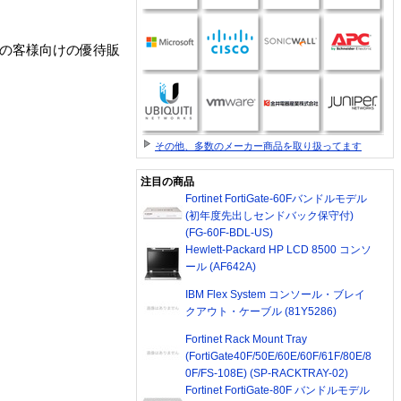
持ちの客様向けの優待販
その他、多数のメーカー商品を取り扱ってます
注目の商品
Fortinet FortiGate-60Fバンドルモデル
(初年度先出しセンドバック保守付)
(FG-60F-BDL-US)
Hewlett-Packard HP LCD 8500 コンソ
ール (AF642A)
IBM Flex System コンソール・ブレイ
クアウト・ケーブル (81Y5286)
Fortinet Rack Mount Tray
(FortiGate40F/50E/60E/60F/61F/80E/8
0F/FS-108E) (SP-RACKTRAY-02)
Fortinet FortiGate-80F バンドルモデル