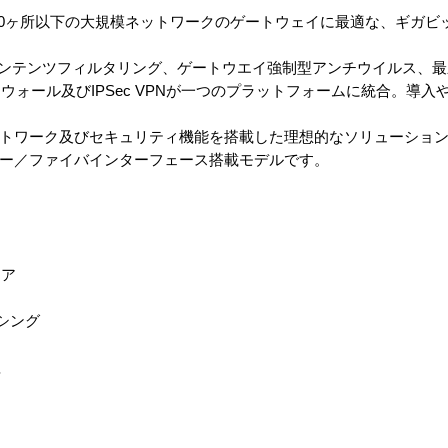
拠点数4,000ヶ所以下の大規模ネットワークのゲートウェイに最適な、ギ
機能、コンテンツフィルタリング、ゲートウエイ強制型アンチウイルス、
ォール及びIPSec VPNが一つのプラットフォームに統合。導入
、多様なネットワーク及びセキュリティ機能を搭載した理想的なソリューショ
は、カッパー／ファイバインターフェース搭載モデルです。
ュア
シング
理