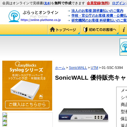
会員はオンラインで見積書(
)を
無料で作成
できます
会員登録(無料)
ログイン
見本
法人のお客様 請求書払いのご案内
学校・官公庁のお客様 校費・公費
研究機関のお客様 科研費払いのご案
ホーム
>
SonicWALL
>
UTM
> 01-SSC-5394
SonicWALL 優待販売キャンペ
メ
シ
商
型
保
返