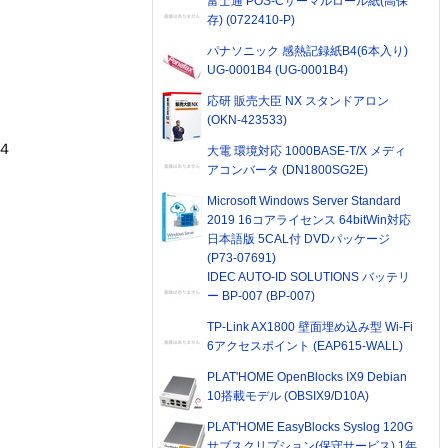
富士通 POS-Cサーマルロール紙(高保
存) (0722410-P)
パナソニック 感熱記録紙B4(6本入り)
UG-0001B4 (UG-0001B4)
応研 販売大臣 NX スタンドアロン
(OKN-423533)
ｘ４
大電 環境対応 1000BASE-T/X メディ
アコンバータ (DN1800SG2E)
Microsoft Windows Server Standard
2019 16コアライセンス 64bitWin対応
日本語版 5CAL付 DVDパッケージ
(P73-07691)
IDEC AUTO-ID SOLUTIONS バッテリ
ー BP-007 (BP-007)
TP-Link AX1800 壁面埋め込み型 Wi-Fi
6アクセスポイント (EAP615-WALL)
PLAT'HOME OpenBlocks IX9 Debian
10搭載モデル (OBSIX9/D10A)
PLAT'HOME EasyBlocks Syslog 120G
サブスクリプション(保守サービス) 1年