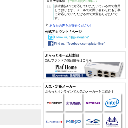
東京大学/K様
(ご利用期間2009年～)
“
請求書払いに対応していただいているので利用
しております。メールでの問い合わせにも丁寧
に対応していただけるので大変ありがたいで
す。
あなたの声をお寄せください!
公式アカウント / ページ
ぷらっとホーム社製品
当社ブランドの製品情報はこちら
人気・定番メーカー
ぷらっとオンラインで人気のメーカーをご紹介！