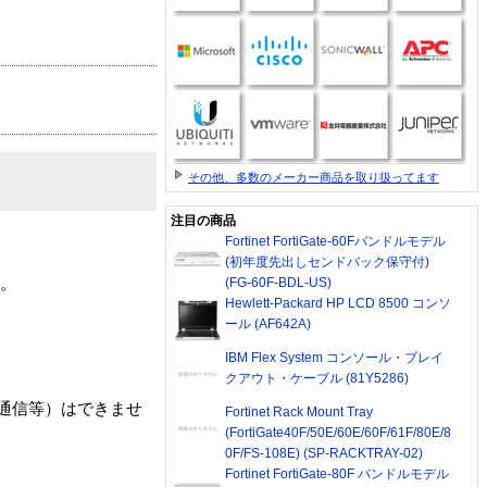
その他、多数のメーカー商品を取り扱ってます
注目の商品
Fortinet FortiGate-60Fバンドルモデル
(初年度先出しセンドバック保守付)
用。
(FG-60F-BDL-US)
Hewlett-Packard HP LCD 8500 コンソ
ール (AF642A)
IBM Flex System コンソール・ブレイ
クアウト・ケーブル (81Y5286)
間通信等）はできませ
Fortinet Rack Mount Tray
(FortiGate40F/50E/60E/60F/61F/80E/8
0F/FS-108E) (SP-RACKTRAY-02)
Fortinet FortiGate-80F バンドルモデル