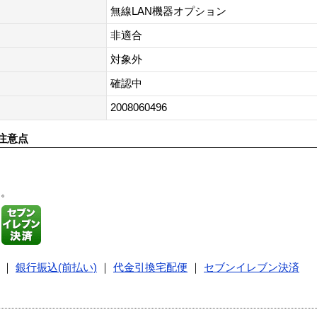
無線LAN機器オプション
非適合
対象外
確認中
2008060496
注意点
す。
｜
銀行振込(前払い)
｜
代金引換宅配便
｜
セブンイレブン決済