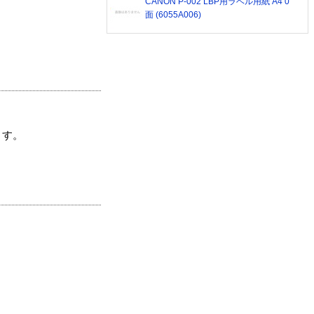
CANON P-002 LBP用ラベル用紙 A4 0
面 (6055A006)
ます。