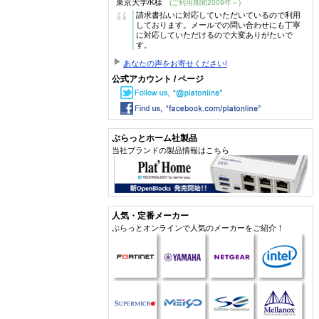
東京大学/K様
(ご利用期間2009年～)
“
請求書払いに対応していただいているので利用
しております。メールでの問い合わせにも丁寧
に対応していただけるので大変ありがたいで
す。
あなたの声をお寄せください!
公式アカウント / ページ
ぷらっとホーム社製品
当社ブランドの製品情報はこちら
人気・定番メーカー
ぷらっとオンラインで人気のメーカーをご紹介！