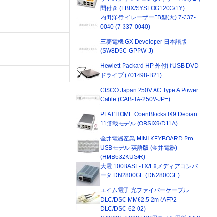
間付き (EBIX/SYSLOG120G/1Y)
内田洋行 イレーザーFB型(大) 7-337-
0040 (7-337-0040)
三菱電機 GX Developer 日本語版
(SW8D5C-GPPW-J)
Hewlett-Packard HP 外付けUSB DVD
ドライブ (701498-B21)
CISCO Japan 250V AC Type A Power
Cable (CAB-TA-250V-JP=)
PLAT'HOME OpenBlocks IX9 Debian
11搭載モデル (OBSIX9/D11A)
金井電器産業 MINI KEYBOARD Pro
USBモデル 英語版 (金井電器)
(HMB632KUS/R)
大電 100BASE-TX/FXメディアコンバ
ータ DN2800GE (DN2800GE)
エイム電子 光ファイバーケーブル
DLC/DSC MM62.5 2m (AFP2-
DLC/DSC-62-02)