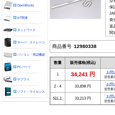
型
OpenBlocks
保
J
IoT関連
発
返
ネットワーク
関
サーバ・ストレージ
商品番号
12980338
パソコン・周辺機器
数量
販売価格
(税込)
PCパーツ
お問
34,241
円
1
翌営業
サプライ
お問
2 - 4
33,898
円
翌営業
ソフト・ライセンス
お問
5以上
33,213
円
翌営業