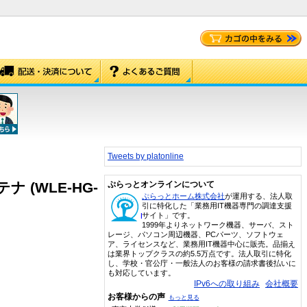
Tweets by platonline
 (WLE-HG-
ぷらっとオンラインについて
ぷらっとホーム株式会社
が運用する、法人取
引に特化した「業務用IT機器専門の調達支援
サイト」です。
1999年よりネットワーク機器、サーバ、スト
レージ、パソコン周辺機器、PCパーツ、ソフトウェ
ア、ライセンスなど、業務用IT機器中心に販売。品揃え
は業界トップクラスの約5.5万点です。法人取引に特化
し、学校・官公庁・一般法人のお客様の請求書後払いに
も対応しています。
IPv6への取り組み
会社概要
お客様からの声
もっと見る