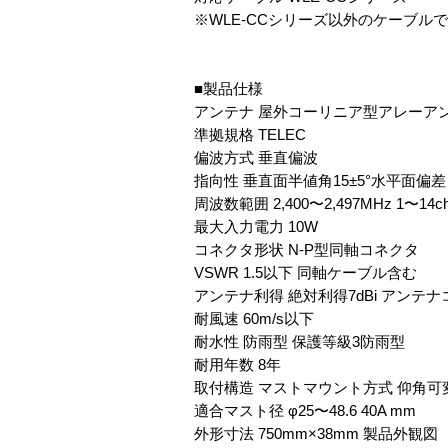
※WLE-CCシリーズ以外のケーブル
■製品仕様
アンテナ 屋外コーリニア型アレーア
準拠規格 TELEC
偏波方式 垂直偏波
指向性 垂直面半値角15±5°水平面偏差 
周波数範囲 2,400〜2,497MHz 1〜14c
最大入力電力 10W
コネクタ形状 N-P型同軸コネクタ
VSWR 1.5以下 同軸ケーブル含む
アンテナ利得 絶対利得7dBi アンテ
耐風速 60m/s以下
耐水性 防雨型 保護等級3防雨型
耐用年数 8年
取付構造 マストマウント方式 仰角可変 
適合マスト径 φ25〜48.6 40A mm
外形寸法 750mm×38mm 製品外観図