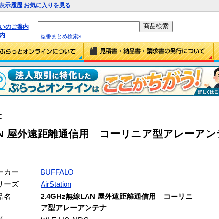
表示履歴
お気に入りを見る
払いのご案内
内
型番まとめ検索»
C
線LAN 屋外遠距離通信用 コーリニア型アレーアンテナ
ーカー
BUFFALO
リーズ
AirStation
品名
2.4GHz無線LAN 屋外遠距離通信用 コーリニ
ア型アレーアンテナ