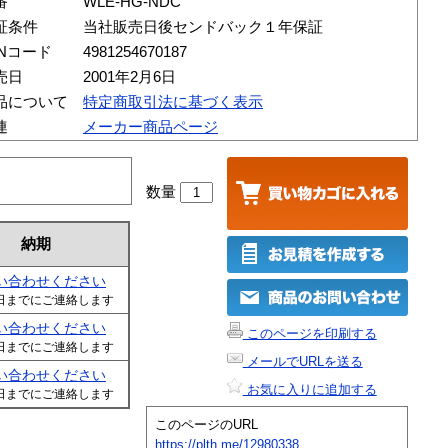
番
WLE-HG-NDC
証条件
当社販売日後センドバック１年保証
ANコード
4981254670187
売日
2001年2月6日
品について
特定商取引法に基づく表示
連
メーカー商品ページ
数量
納期
い合わせください
日までにご連絡します
い合わせください
このページを印刷する
日までにご連絡します
メールでURLを送る
い合わせください
お気に入りに追加する
日までにご連絡します
このページのURL
https://plth.me/12980338