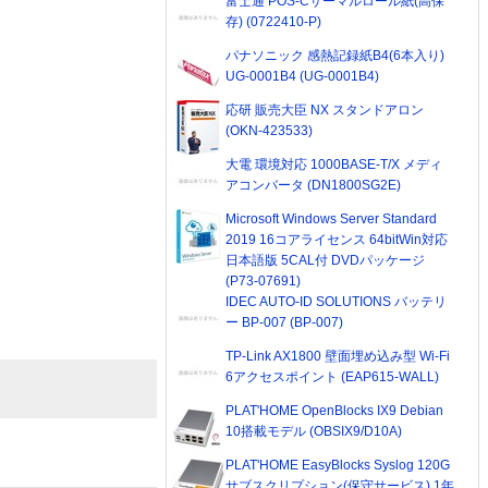
富士通 POS-Cサーマルロール紙(高保
存) (0722410-P)
パナソニック 感熱記録紙B4(6本入り)
UG-0001B4 (UG-0001B4)
応研 販売大臣 NX スタンドアロン
(OKN-423533)
大電 環境対応 1000BASE-T/X メディ
アコンバータ (DN1800SG2E)
Microsoft Windows Server Standard
2019 16コアライセンス 64bitWin対応
日本語版 5CAL付 DVDパッケージ
(P73-07691)
IDEC AUTO-ID SOLUTIONS バッテリ
ー BP-007 (BP-007)
TP-Link AX1800 壁面埋め込み型 Wi-Fi
6アクセスポイント (EAP615-WALL)
PLAT'HOME OpenBlocks IX9 Debian
10搭載モデル (OBSIX9/D10A)
PLAT'HOME EasyBlocks Syslog 120G
サブスクリプション(保守サービス) 1年