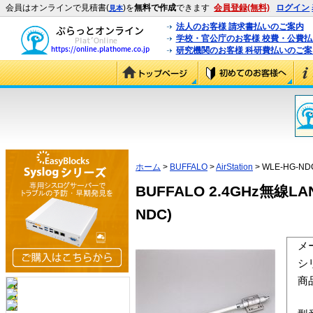
会員はオンラインで見積書(
)を
無料で作成
できます
会員登録(無料)
ログイン
見本
法人のお客様 請求書払いのご案内
学校・官公庁のお客様 校費・公費
研究機関のお客様 科研費払いのご案
ホーム
>
BUFFALO
>
AirStation
> WLE-HG-ND
BUFFALO 2.4GHz無
NDC)
メ
シ
商