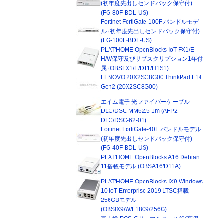
(初年度先出しセンドバック保守付)
(FG-80F-BDL-US)
Fortinet FortiGate-100F バンドルモデ
ル (初年度先出しセンドバック保守付)
(FG-100F-BDL-US)
PLAT'HOME OpenBlocks IoT FX1/E
H/W保守及びサブスクリプション1年付
属 (OBSFX1/E/D11/H1S1)
LENOVO 20X2SC8G00 ThinkPad L14
Gen2 (20X2SC8G00)
エイム電子 光ファイバーケーブル
DLC/DSC MM62.5 1m (AFP2-
DLC/DSC-62-01)
Fortinet FortiGate-40F バンドルモデル
(初年度先出しセンドバック保守付)
(FG-40F-BDL-US)
PLAT'HOME OpenBlocks A16 Debian
11搭載モデル (OBSA16/D11A)
PLAT'HOME OpenBlocks IX9 Windows
10 IoT Enterprise 2019 LTSC搭載
256GBモデル
(OBSIX9/W/L1809/256G)