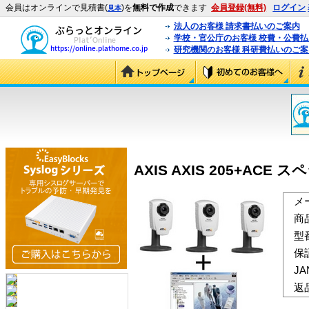
会員はオンラインで見積書(
)を
無料で作成
できます
会員登録(無料)
ログイン
見本
法人のお客様 請求書払いのご案内
学校・官公庁のお客様 校費・公費
研究機関のお客様 科研費払いのご案
AXIS AXIS 205+ACE 
メ
商
型
保
J
返