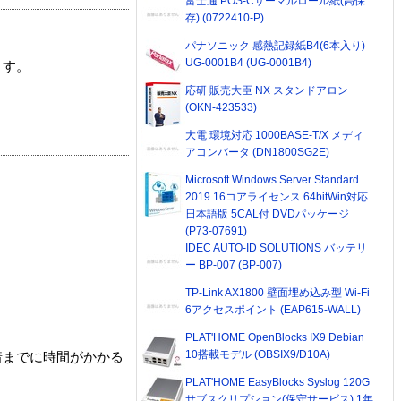
富士通 POS-Cサーマルロール紙(高保
存) (0722410-P)
パナソニック 感熱記録紙B4(6本入り)
UG-0001B4 (UG-0001B4)
ます。
応研 販売大臣 NX スタンドアロン
(OKN-423533)
大電 環境対応 1000BASE-T/X メディ
アコンバータ (DN1800SG2E)
Microsoft Windows Server Standard
2019 16コアライセンス 64bitWin対応
日本語版 5CAL付 DVDパッケージ
(P73-07691)
IDEC AUTO-ID SOLUTIONS バッテリ
ー BP-007 (BP-007)
TP-Link AX1800 壁面埋め込み型 Wi-Fi
6アクセスポイント (EAP615-WALL)
PLAT'HOME OpenBlocks IX9 Debian
10搭載モデル (OBSIX9/D10A)
着までに時間がかかる
PLAT'HOME EasyBlocks Syslog 120G
サブスクリプション(保守サービス) 1年