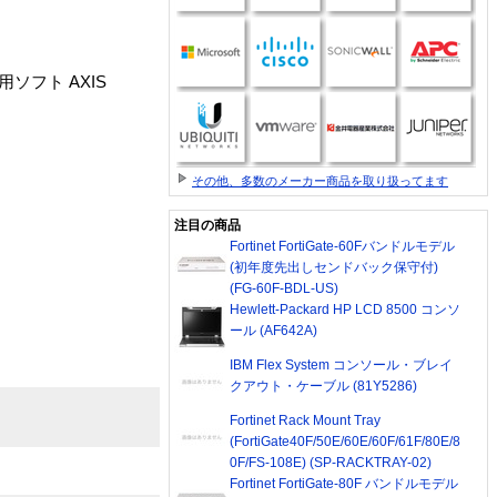
ソフト AXIS
その他、多数のメーカー商品を取り扱ってます
注目の商品
Fortinet FortiGate-60Fバンドルモデル
(初年度先出しセンドバック保守付)
(FG-60F-BDL-US)
Hewlett-Packard HP LCD 8500 コンソ
ール (AF642A)
IBM Flex System コンソール・ブレイ
クアウト・ケーブル (81Y5286)
Fortinet Rack Mount Tray
(FortiGate40F/50E/60E/60F/61F/80E/8
0F/FS-108E) (SP-RACKTRAY-02)
Fortinet FortiGate-80F バンドルモデル