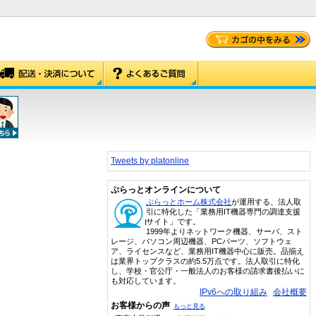
Tweets by platonline
ぷらっとオンラインについて
ぷらっとホーム株式会社
が運用する、法人取
引に特化した「業務用IT機器専門の調達支援
サイト」です。
1999年よりネットワーク機器、サーバ、スト
レージ、パソコン周辺機器、PCパーツ、ソフトウェ
ア、ライセンスなど、業務用IT機器中心に販売。品揃え
は業界トップクラスの約5.5万点です。法人取引に特化
し、学校・官公庁・一般法人のお客様の請求書後払いに
も対応しています。
IPv6への取り組み
会社概要
お客様からの声
もっと見る