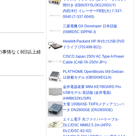
間付き (EBIX/SYSLOG120G/1Y)
内田洋行 イレーザーFB型(大) 7-337-
0040 (7-337-0040)
三菱電機 GX Developer 日本語版
(SW8D5C-GPPW-J)
Hewlett-Packard HP 外付けUSB DVD
ドライブ (701498-B21)
の事情なく8日以上経
CISCO Japan 250V AC Type A Power
Cable (CAB-TA-250V-JP=)
PLAT'HOME OpenBlocks IX9 Debian
11搭載モデル (OBSIX9/D11A)
金井電器産業 MINI KEYBOARD Pro
USBモデル 英語版 (金井電器)
(HMB632KUS/R)
大電 100BASE-TX/FXメディアコンバ
ータ DN2800GE (DN2800GE)
エイム電子 光ファイバーケーブル
DLC/DSC MM62.5 2m (AFP2-
DLC/DSC-62-02)