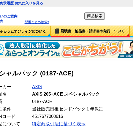
表示履歴
お気に入りを見る
払いのご案内
内
型番まとめ検索»
スペシャルパック (0187-ACE)
ーカー
AXIS
品名
AXIS 205+ACE スペシャルパック
番
0187-ACE
証条件
当社販売日後センドバック１年保証
ANコード
4517677000616
品について
特定商取引法に基づく表示