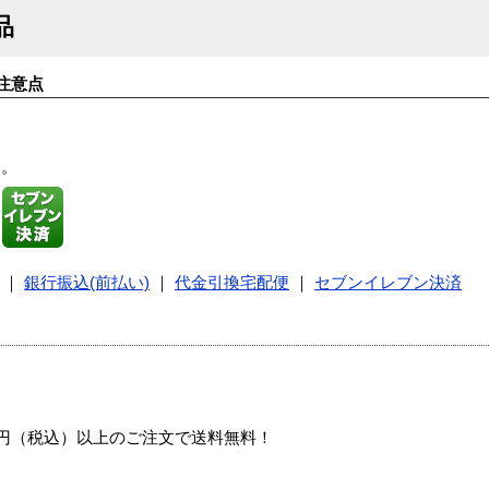
品
注意点
す。
｜
銀行振込(前払い)
｜
代金引換宅配便
｜
セブンイレブン決済
00円（税込）以上のご注文で送料無料！