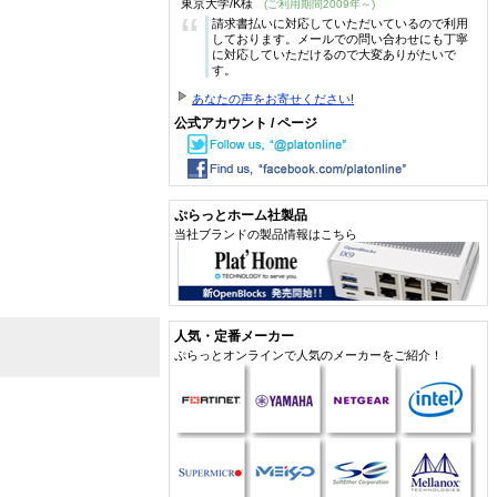
東京大学/K様
(ご利用期間2009年～)
“
請求書払いに対応していただいているので利用
しております。メールでの問い合わせにも丁寧
に対応していただけるので大変ありがたいで
す。
あなたの声をお寄せください!
公式アカウント / ページ
ぷらっとホーム社製品
当社ブランドの製品情報はこちら
人気・定番メーカー
ぷらっとオンラインで人気のメーカーをご紹介！