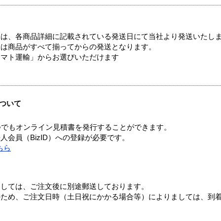
ては、各商品詳細に記載されている発送日にて当社より発送いたし
送は商品がすべて揃ってからの発送となります。
ヤマト運輸」からお選びいただけます
ついて
つでもオンライン見積書を発行することができます。
会員（BizID）への登録が必要です。
ちら
ましては、ご注文後に別途郵送しております。
のため、ご注文日時（土日祝にかかる場合等）によりましては、到