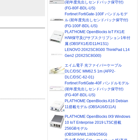
(初年度先出しセンドバック保守付)
(FG-80F-BDL-US)
Fortinet FortiGate-100F バンドルモデ
ル (初年度先出しセンドバック保守付)
(FG-100F-BDL-US)
PLAT'HOME OpenBlocks IoT FX1/E
H/W保守及びサブスクリプション1年付
属 (OBSFX1/E/D11/H1S1)
LENOVO 20X2SC8G00 ThinkPad L14
Gen2 (20X2SC8G00)
エイム電子 光ファイバーケーブル
DLC/DSC MM62.5 1m (AFP2-
DLC/DSC-62-01)
Fortinet FortiGate-40F バンドルモデル
(初年度先出しセンドバック保守付)
(FG-40F-BDL-US)
PLAT'HOME OpenBlocks A16 Debian
11搭載モデル (OBSA16/D11A)
PLAT'HOME OpenBlocks IX9 Windows
10 IoT Enterprise 2019 LTSC搭載
256GBモデル
(OBSIX9/W/L1809/256G)