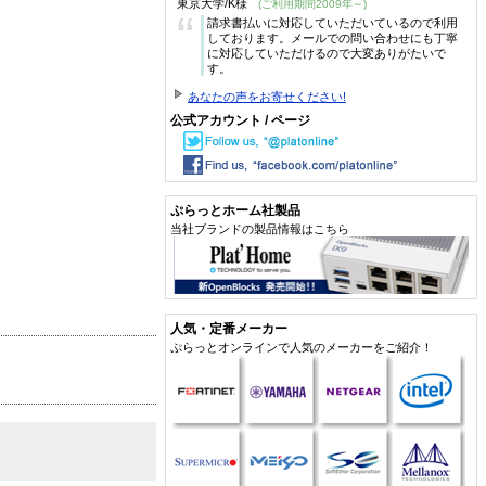
東京大学/K様
(ご利用期間2009年～)
“
請求書払いに対応していただいているので利用
しております。メールでの問い合わせにも丁寧
に対応していただけるので大変ありがたいで
す。
あなたの声をお寄せください!
公式アカウント / ページ
ぷらっとホーム社製品
当社ブランドの製品情報はこちら
人気・定番メーカー
ぷらっとオンラインで人気のメーカーをご紹介！