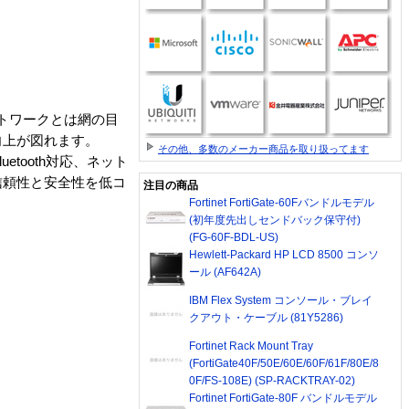
ットワークとは網の目
向上が図れます。
その他、多数のメーカー商品を取り扱ってます
etooth対応、ネット
信頼性と安全性を低コ
注目の商品
Fortinet FortiGate-60Fバンドルモデル
(初年度先出しセンドバック保守付)
(FG-60F-BDL-US)
Hewlett-Packard HP LCD 8500 コンソ
ール (AF642A)
IBM Flex System コンソール・ブレイ
クアウト・ケーブル (81Y5286)
Fortinet Rack Mount Tray
(FortiGate40F/50E/60E/60F/61F/80E/8
0F/FS-108E) (SP-RACKTRAY-02)
Fortinet FortiGate-80F バンドルモデル