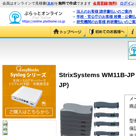
会員はオンラインで見積書(
)を
無料で作成
できます
会員登録(無料)
ログイン
見本
法人のお客様 請求書払いのご案内
学校・官公庁のお客様 校費・公費
研究機関のお客様 科研費払いのご案
StrixSystems WM11B
JP)
メ
商
型
保
返