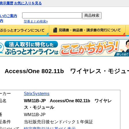
表示履歴
お気に入りを見る
払いのご案内
内
型番まとめ検索»
-JP Access/One 802.11b ワイヤレス・モジュ
ーカー
StrixSystems
品名
WM11B-JP Access/One 802.11b ワイヤレ
ス・モジュール
番
WM11B-JP
証条件
当社販売日後センドバック１年保証
品について
特定商取引法に基づく表示