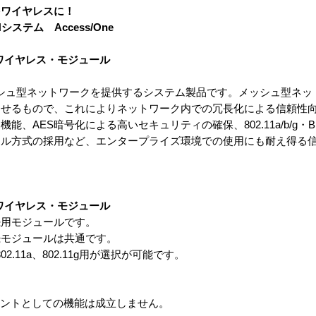
をワイヤレスに！
テム Access/One
11b ワイヤレス・モジュール
るメッシュ型ネットワークを提供するシステム製品です。メッシュ型ネ
らせるもので、これによりネットワーク内での冗長化による信頼性
AES暗号化による高いセキュリティの確保、802.11a/b/g・Blu
ール方式の採用など、エンタープライズ環境での使用にも耐え得る
11b ワイヤレス・モジュール
続用モジュールです。
続モジュールは共通です。
2.11a、802.11g用が選択が可能です。
イントとしての機能は成立しません。