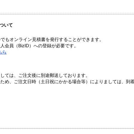
ついて
つでもオンライン見積書を発行することができます。
会員（BizID）への登録が必要です。
ちら
ましては、ご注文後に別途郵送しております。
のため、ご注文日時（土日祝にかかる場合等）によりましては、到