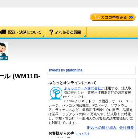
Tweets by platonline
ール (WM11B-
ぷらっとオンラインについて
ぷらっとホーム株式会社
が運用する、法人取
引に特化した「業務用IT機器専門の調達支援
サイト」です。
1999年よりネットワーク機器、サーバ、スト
レージ、パソコン周辺機器、PCパーツ、ソフトウェ
ア、ライセンスなど、業務用IT機器中心に販売。品揃え
は業界トップクラスの約5.5万点です。法人取引に特化
し、学校・官公庁・一般法人のお客様の請求書後払いに
も対応しています。
IPv6への取り組み
会社概要
お客様からの声
もっと見る