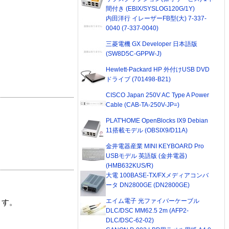
間付き (EBIX/SYSLOG120G/1Y)
内田洋行 イレーザーFB型(大) 7-337-
0040 (7-337-0040)
三菱電機 GX Developer 日本語版
(SW8D5C-GPPW-J)
Hewlett-Packard HP 外付けUSB DVD
ドライブ (701498-B21)
CISCO Japan 250V AC Type A Power
Cable (CAB-TA-250V-JP=)
PLAT'HOME OpenBlocks IX9 Debian
11搭載モデル (OBSIX9/D11A)
金井電器産業 MINI KEYBOARD Pro
USBモデル 英語版 (金井電器)
(HMB632KUS/R)
大電 100BASE-TX/FXメディアコンバ
ータ DN2800GE (DN2800GE)
エイム電子 光ファイバーケーブル
ます。
DLC/DSC MM62.5 2m (AFP2-
DLC/DSC-62-02)