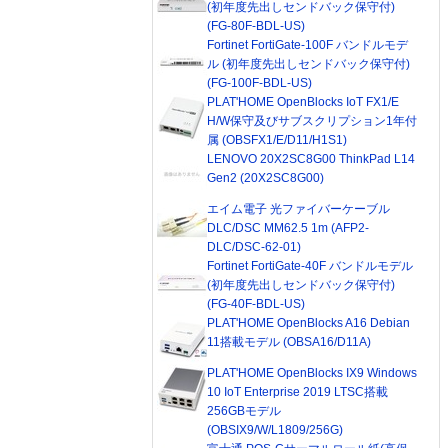
(初年度先出しセンドバック保守付)
(FG-80F-BDL-US)
Fortinet FortiGate-100F バンドルモデ
ル (初年度先出しセンドバック保守付)
(FG-100F-BDL-US)
PLAT'HOME OpenBlocks IoT FX1/E
H/W保守及びサブスクリプション1年付
属 (OBSFX1/E/D11/H1S1)
LENOVO 20X2SC8G00 ThinkPad L14
Gen2 (20X2SC8G00)
エイム電子 光ファイバーケーブル
DLC/DSC MM62.5 1m (AFP2-
DLC/DSC-62-01)
Fortinet FortiGate-40F バンドルモデル
(初年度先出しセンドバック保守付)
(FG-40F-BDL-US)
PLAT'HOME OpenBlocks A16 Debian
11搭載モデル (OBSA16/D11A)
PLAT'HOME OpenBlocks IX9 Windows
10 IoT Enterprise 2019 LTSC搭載
256GBモデル
(OBSIX9/W/L1809/256G)