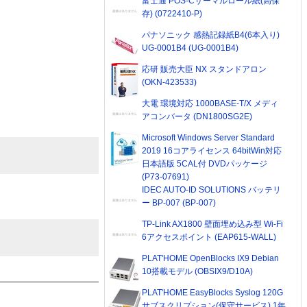
富士通 POS-Cサーマルロール紙(高保
存) (0722410-P)
パナソニック 感熱記録紙B4(6本入り)
UG-0001B4 (UG-0001B4)
応研 販売大臣 NX スタンドアロン
(OKN-423533)
大電 環境対応 1000BASE-T/X メディ
アコンバータ (DN1800SG2E)
Microsoft Windows Server Standard
2019 16コアライセンス 64bitWin対応
日本語版 5CAL付 DVDパッケージ
(P73-07691)
IDEC AUTO-ID SOLUTIONS バッテリ
ー BP-007 (BP-007)
TP-Link AX1800 壁面埋め込み型 Wi-Fi
6アクセスポイント (EAP615-WALL)
PLAT'HOME OpenBlocks IX9 Debian
10搭載モデル (OBSIX9/D10A)
PLAT'HOME EasyBlocks Syslog 120G
サブスクリプション(保守サービス) 1年