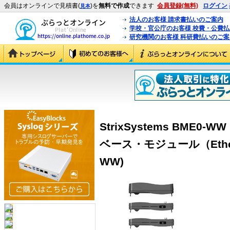
会員はオンラインで見積書(
)を
無料で作成
できます
会員登録(無料)
ログイン
見本
法人のお客様 請求書払いのご案内
学校・官公庁のお客様 校費・公費
研究機関のお客様 科研費払いのご案
StrixSystems BME0-
ベース・モジュール（Ether
WW)