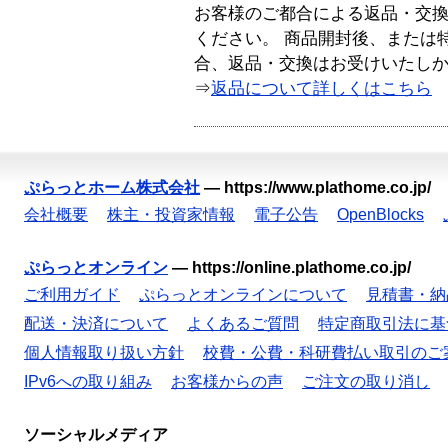
お客様のご都合による返品・交
ください。 商品開封後、または
合、返品・交換はお受けいたし
⇒
返品について詳しくはこちら
ぷらっとホーム株式会社
—
https://www.plathome.co.jp/
会社概要
株主・投資家情報
電子公告
OpenBlocks
ぷらっとオンライン
—
https://online.plathome.co.jp/
ご利用ガイド
ぷらっとオンラインについて
見積書・納
配送・決済について
よくあるご質問
特定商取引法に基
個人情報取り扱い方針
校費・公費・科研費払い取引のご
IPv6への取り組み
お客様からの声
ご注文の取り消し
ソーシャルメディア