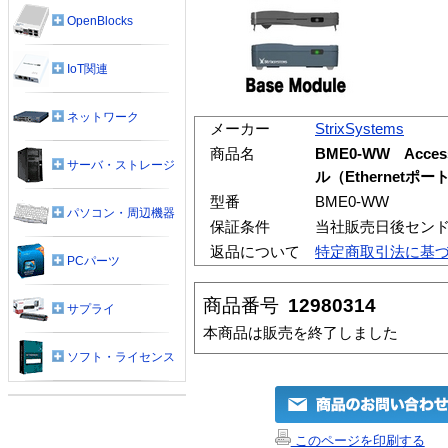
OpenBlocks
IoT関連
ネットワーク
メーカー
StrixSystems
商品名
BME0-WW Acc
サーバ・ストレージ
ル（Ethernetポ
型番
BME0-WW
パソコン・周辺機器
保証条件
当社販売日後セン
返品について
特定商取引法に基
PCパーツ
商品番号
12980314
サプライ
本商品は販売を終了しました
ソフト・ライセンス
このページを印刷する