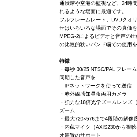
通渋滞や空港の監視など、24時
れるような場面に最適です。
フルフレームレート、DVDクオ
せはいろいろな場面でその真価
MPEG-2によるビデオと音声の
の比較的狭いバンド幅での使用
特徴
・毎秒 30/25 NTSC/PAL 
同期した音声を
IPネットワークを使って送信
・赤外線感知昼夜両用カメラ
・強力な18倍光学ズームレンズ
ズーム
・最大720×576まで4段階の解
・内蔵マイク（AXIS230から
オ装置のサポート