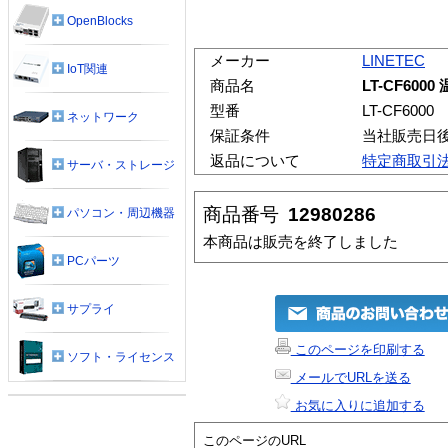
OpenBlocks
メーカー
LINETEC
IoT関連
商品名
LT-CF60
型番
LT-CF6000
ネットワーク
保証条件
当社販売日
返品について
特定商取引
サーバ・ストレージ
商品番号
12980286
パソコン・周辺機器
本商品は販売を終了しました
PCパーツ
サプライ
このページを印刷する
ソフト・ライセンス
メールでURLを送る
お気に入りに追加する
このページのURL