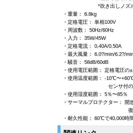
*吹き出しノズル部は
・重量： 6.8kg
・定格電圧： 単相100V
・周波数： 50Hz/60Hz
・入力： 35W/45W
・定格電流： 0.40A/0.50A
・最大風量： 6.0?/min/6.2?/mi
・騒音： 58dB/60dB
・使用電圧範囲： 定格電圧の±
・使用温度範囲： -10℃〜+60
センサ付の場合5℃
・使用湿度範囲： 5％〜85％ 
・サーマルプロテクター： 開放・
復帰・・・７
・耐久性能： 60℃で40,000時