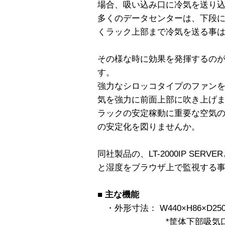
場合、吸い込み口に冷気を送り
多くのデータセンターは、下段
くラック上部まで冷気を送る事
その様な時に効果を発揮するのが本製
す。
強力なシロッコタイプのファン
気を強力に前面上部に吹き上げ
ラックの安定稼動に重要な空気
の安定化を図りませんか。
同社製品の、LT-2000IP SE
と湿度をブラウザ上で監視する
■
主な機能
・外形寸法： W440×H86×D
*筐体下部吸気口は＋