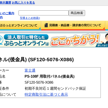
表示履歴
お気に入りを見る
払いのご案内
内
型番まとめ検索»
(後金具) (SF120-5076-X086)
ーカー
富士通
品名
PS-108F 用取付パネル(後金具)
番
SF120-5076-X086
証条件
初期不良対応１週間センドバック保証
品について
特定商取引法に基づく表示