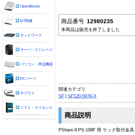
OpenBlocks
商品番号
12980235
IoT関連
本商品は販売を終了しました
ネットワーク
サーバ・ストレージ
パソコン・周辺機器
PCパーツ
関連カテゴリ
サプライ
SF
|
SF120-5076-X
ソフト・ライセンス
商品説明
PShare 8 PS-108F 用 ラック取付金