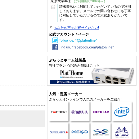
東京大学/K様
(ご利用期間2009年～)
“
請求書払いに対応していただいているので利用
しております。メールでの問い合わせにも丁寧
に対応していただけるので大変ありがたいで
す。
あなたの声をお寄せください!
公式アカウント / ページ
ぷらっとホーム社製品
当社ブランドの製品情報はこちら
人気・定番メーカー
ぷらっとオンラインで人気のメーカーをご紹介！