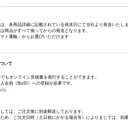
ては、各商品詳細に記載されている発送日にて当社より発送いたし
送は商品がすべて揃ってからの発送となります。
ヤマト運輸」からお選びいただけます
ついて
つでもオンライン見積書を発行することができます。
会員（BizID）への登録が必要です。
ちら
ましては、ご注文後に別途郵送しております。
のため、ご注文日時（土日祝にかかる場合等）によりましては、到