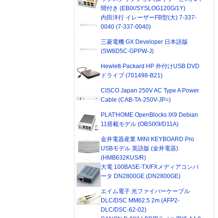
間付き (EBIX/SYSLOG120G/1Y)
内田洋行 イレーザーFB型(大) 7-337-
0040 (7-337-0040)
三菱電機 GX Developer 日本語版
(SW8D5C-GPPW-J)
Hewlett-Packard HP 外付けUSB DVD
ドライブ (701498-B21)
CISCO Japan 250V AC Type A Power
Cable (CAB-TA-250V-JP=)
PLAT'HOME OpenBlocks IX9 Debian
11搭載モデル (OBSIX9/D11A)
金井電器産業 MINI KEYBOARD Pro
USBモデル 英語版 (金井電器)
(HMB632KUS/R)
大電 100BASE-TX/FXメディアコンバ
ータ DN2800GE (DN2800GE)
エイム電子 光ファイバーケーブル
DLC/DSC MM62.5 2m (AFP2-
DLC/DSC-62-02)