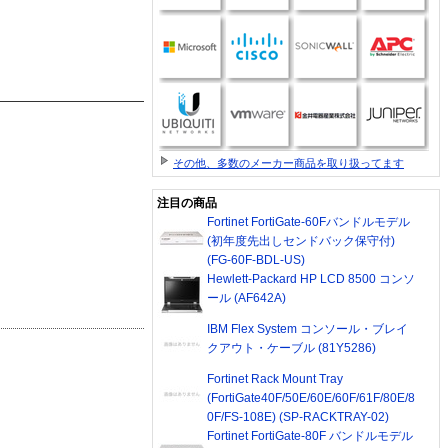
その他、多数のメーカー商品を取り扱ってます
注目の商品
Fortinet FortiGate-60Fバンドルモデル
(初年度先出しセンドバック保守付)
(FG-60F-BDL-US)
Hewlett-Packard HP LCD 8500 コンソ
ール (AF642A)
IBM Flex System コンソール・ブレイ
クアウト・ケーブル (81Y5286)
Fortinet Rack Mount Tray
(FortiGate40F/50E/60E/60F/61F/80E/8
0F/FS-108E) (SP-RACKTRAY-02)
Fortinet FortiGate-80F バンドルモデル