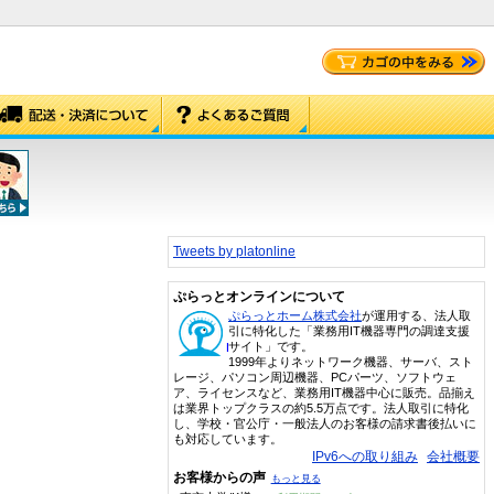
Tweets by platonline
ぷらっとオンラインについて
ぷらっとホーム株式会社
が運用する、法人取
引に特化した「業務用IT機器専門の調達支援
サイト」です。
1999年よりネットワーク機器、サーバ、スト
レージ、パソコン周辺機器、PCパーツ、ソフトウェ
ア、ライセンスなど、業務用IT機器中心に販売。品揃え
は業界トップクラスの約5.5万点です。法人取引に特化
し、学校・官公庁・一般法人のお客様の請求書後払いに
も対応しています。
IPv6への取り組み
会社概要
お客様からの声
もっと見る