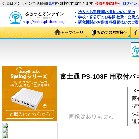
会員はオンラインで見積書(
)を
無料で作成
できます
会員登録(無料)
ログイン
見本
法人のお客様 請求書払いのご案内
学校・官公庁のお客様 校費・公費
研究機関のお客様 科研費払いのご案
富士通 PS-108F 用取付パネル
メ
商
型
保
返