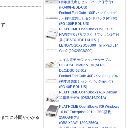
(初年度先出しセンドバック保守付)
(FG-80F-BDL-US)
Fortinet FortiGate-100F バンドルモデ
ル (初年度先出しセンドバック保守付)
(FG-100F-BDL-US)
ます。
PLAT'HOME OpenBlocks IoT FX1/E
H/W保守及びサブスクリプション1年付
属 (OBSFX1/E/D11/H1S1)
LENOVO 20X2SC8G00 ThinkPad L14
Gen2 (20X2SC8G00)
エイム電子 光ファイバーケーブル
DLC/DSC MM62.5 1m (AFP2-
DLC/DSC-62-01)
Fortinet FortiGate-40F バンドルモデル
(初年度先出しセンドバック保守付)
(FG-40F-BDL-US)
PLAT'HOME OpenBlocks A16 Debian
11搭載モデル (OBSA16/D11A)
PLAT'HOME OpenBlocks IX9 Windows
10 IoT Enterprise 2019 LTSC搭載
着までに時間がかかる
256GBモデル
(OBSIX9/W/L1809/256G)