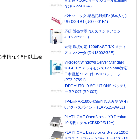
富士通 POS-Cサーマルロール紙(高保
存) (0722410-P)
パナソニック 感熱記録紙B4(6本入り)
UG-0001B4 (UG-0001B4)
応研 販売大臣 NX スタンドアロン
(OKN-423533)
大電 環境対応 1000BASE-T/X メディ
アコンバータ (DN1800SG2E)
の事情なく8日以上経
Microsoft Windows Server Standard
2019 16コアライセンス 64bitWin対応
日本語版 5CAL付 DVDパッケージ
(P73-07691)
IDEC AUTO-ID SOLUTIONS バッテリ
ー BP-007 (BP-007)
TP-Link AX1800 壁面埋め込み型 Wi-Fi
6アクセスポイント (EAP615-WALL)
PLAT'HOME OpenBlocks IX9 Debian
10搭載モデル (OBSIX9/D10A)
PLAT'HOME EasyBlocks Syslog 120G
サブスクリプション(保守サービス) 1年