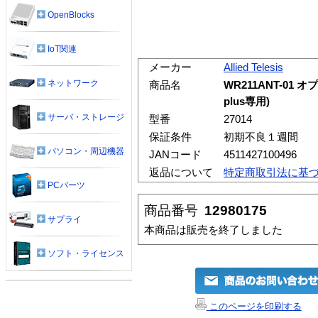
OpenBlocks
IoT関連
メーカー
Allied Telesis
ネットワーク
商品名
WR211ANT-01 
plus専用)
サーバ・ストレージ
型番
27014
保証条件
初期不良１週間
パソコン・周辺機器
JANコード
4511427100496
返品について
特定商取引法に基
PCパーツ
商品番号
12980175
サプライ
本商品は販売を終了しました
ソフト・ライセンス
このページを印刷する