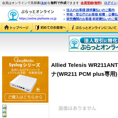
会員はオンラインで見積書(
)を
無料で作成
できます
会員登録(無料)
ログイン
見本
法人のお客様 請求書払いのご案内
学校・官公庁のお客様 校費・公費
研究機関のお客様 科研費払いのご案
Allied Telesis WR2
ナ(WR211 PCM plus専用) 