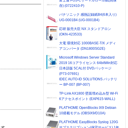
富士通 POS-Cサーマルロール紙(高保
存) (0722410-P)
パナソニック 感熱記録紙B4(6本入り)
UG-0001B4 (UG-0001B4)
応研 販売大臣 NX スタンドアロン
(OKN-423533)
大電 環境対応 1000BASE-T/X メディ
アコンバータ (DN1800SG2E)
Microsoft Windows Server Standard
2019 16コアライセンス 64bitWin対応
日本語版 5CAL付 DVDパッケージ
(P73-07691)
IDEC AUTO-ID SOLUTIONS バッテリ
ー BP-007 (BP-007)
TP-Link AX1800 壁面埋め込み型 Wi-Fi
6アクセスポイント (EAP615-WALL)
PLAT'HOME OpenBlocks IX9 Debian
10搭載モデル (OBSIX9/D10A)
PLAT'HOME EasyBlocks Syslog 120G
サブスクリプション(保守サービス) 1年
ます。