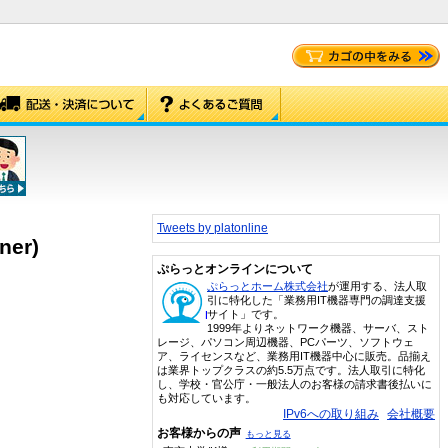
Tweets by platonline
er)
ぷらっとオンラインについて
ぷらっとホーム株式会社
が運用する、法人取
引に特化した「業務用IT機器専門の調達支援
サイト」です。
1999年よりネットワーク機器、サーバ、スト
レージ、パソコン周辺機器、PCパーツ、ソフトウェ
ア、ライセンスなど、業務用IT機器中心に販売。品揃え
は業界トップクラスの約5.5万点です。法人取引に特化
し、学校・官公庁・一般法人のお客様の請求書後払いに
も対応しています。
IPv6への取り組み
会社概要
お客様からの声
もっと見る