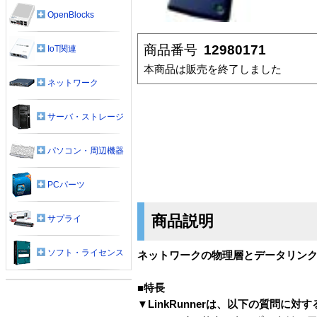
OpenBlocks
商品番号
12980171
IoT関連
本商品は販売を終了しました
ネットワーク
サーバ・ストレージ
パソコン・周辺機器
PCパーツ
商品説明
サプライ
ソフト・ライセンス
ネットワークの物理層とデータリンク層
■特長
▼LinkRunnerは、以下の質問に