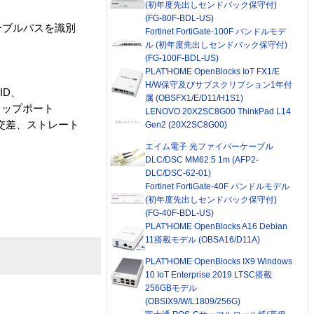
(初年度先出しセンドバック保守付)
(FG-80F-BDL-US)
ーブルパスを識別
Fortinet FortiGate-100F バンドルモデ
ル (初年度先出しセンドバック保守付)
(FG-100F-BDL-US)
PLAT'HOME OpenBlocks IoT FX1/E
H/W保守及びサブスクリプション1年付
ID、
属 (OBSFX1/E/D11/H1S1)
ップポート
LENOVO 20X2SC8G00 ThinkPad L14
、交差、ストレート
Gen2 (20X2SC8G00)
エイム電子 光ファイバーケーブル
DLC/DSC MM62.5 1m (AFP2-
DLC/DSC-62-01)
Fortinet FortiGate-40F バンドルモデル
(初年度先出しセンドバック保守付)
(FG-40F-BDL-US)
PLAT'HOME OpenBlocks A16 Debian
11搭載モデル (OBSA16/D11A)
PLAT'HOME OpenBlocks IX9 Windows
10 IoT Enterprise 2019 LTSC搭載
256GBモデル
(OBSIX9/W/L1809/256G)