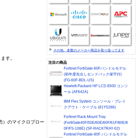
その他、多数のメーカー商品を取り扱ってます
します。
注目の商品
Fortinet FortiGate-60Fバンドルモデル
(初年度先出しセンドバック保守付)
(FG-60F-BDL-US)
Hewlett-Packard HP LCD 8500 コンソ
ール (AF642A)
IBM Flex System コンソール・ブレイ
クアウト・ケーブル (81Y5286)
Fortinet Rack Mount Tray
売）のマイクロプロー
(FortiGate40F/50E/60E/60F/61F/80E/8
0F/FS-108E) (SP-RACKTRAY-02)
Fortinet FortiGate-80F バンドルモデル