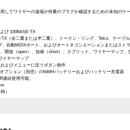
利用してワイヤーの遠端が何番のプラグか確認するための未知のケ
 100BASE-TX
SE-TX（全二重または半二重）、トークン・リング、Telco、ケーブル
DIXポート、およびオートネゴシエーションまたはストラ
放（open）、短絡（short）、スプリット、ワイヤーマップ
45ワイヤーマップ
およびメニューに従うボタン操作
オプション（別売）のNiMHバッテリーおよびバッテリー充電器
続使用可能。
mm
付時）