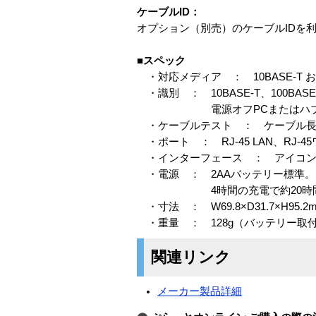
ケーブルID：
オプション（別売）のケーブルIDを
■スペック
・対応メディア ： 10BASE-T および
・識別 ： 10BASE-T、100BA
電源オフPCまたはハブ、自動M
・ケーブルテスト ： ケーブル長、開
・ポート ： RJ-45 LAN、RJ-
・インターフェース ： アイコン
・電源 ： 2AAバッテリー標準。
4時間の充電で約20時間連
・寸法 ： W69.8×D31.7×H95.2
・重量 ： 128g（バッテリー取
関連リンク
メーカー製品詳細