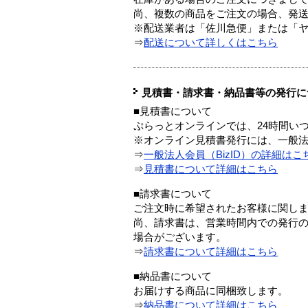
尚、複数の商品をご注文の場合、発
※配送業者は「佐川急便」または「
⇒
配送について詳しくはこちら
見積書・請求書・納品書等の発行に
■見積書について
ぷらっとオンラインでは、24時間い
※オンライン見積書発行には、一般法人
⇒
一般法人会員（BizID）の詳細はこ
⇒
見積書について詳細はこちら
■請求書について
ご注文時に希望されたお客様に関し
尚、請求書は、営業時間内での発行
場合がございます。
⇒
請求書について詳細はこちら
■納品書について
お届けする商品に同梱致します。
⇒
納品書について詳細はこちら