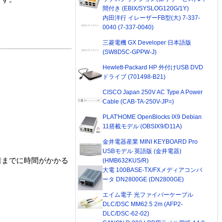
間付き (EBIX/SYSLOG120G/1Y)
内田洋行 イレーザーFB型(大) 7-337-
0040 (7-337-0040)
三菱電機 GX Developer 日本語版
(SW8D5C-GPPW-J)
Hewlett-Packard HP 外付けUSB DVD
ドライブ (701498-B21)
CISCO Japan 250V AC Type A Power
Cable (CAB-TA-250V-JP=)
PLAT'HOME OpenBlocks IX9 Debian
11搭載モデル (OBSIX9/D11A)
金井電器産業 MINI KEYBOARD Pro
USBモデル 英語版 (金井電器)
着までに時間がかかる
(HMB632KUS/R)
大電 100BASE-TX/FXメディアコンバ
ータ DN2800GE (DN2800GE)
エイム電子 光ファイバーケーブル
DLC/DSC MM62.5 2m (AFP2-
DLC/DSC-62-02)