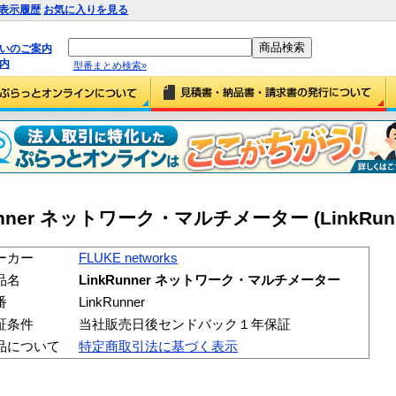
表示履歴
お気に入りを見る
払いのご案内
内
型番まとめ検索»
kRunner ネットワーク・マルチメーター (LinkRunn
ーカー
FLUKE networks
品名
LinkRunner ネットワーク・マルチメーター
番
LinkRunner
証条件
当社販売日後センドバック１年保証
品について
特定商取引法に基づく表示