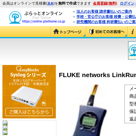
会員はオンラインで見積書(
)を
無料で作成
できます
会員登録(無料)
ログイン
見本
法人のお客様 請求書払いのご案内
学校・官公庁のお客様 校費・公費
研究機関のお客様 科研費払いのご案
FLUKE networks Lin
メ
商
型
保
返