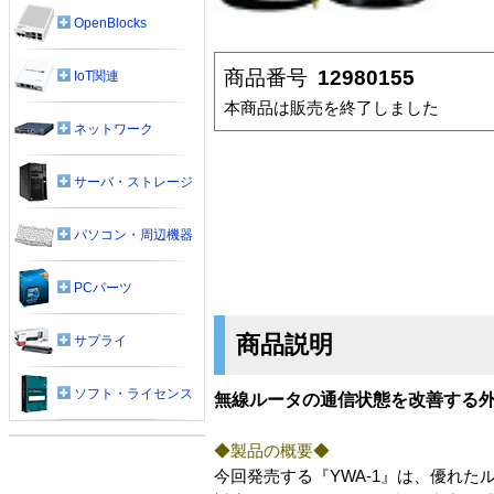
OpenBlocks
商品番号
12980155
IoT関連
本商品は販売を終了しました
ネットワーク
サーバ・ストレージ
パソコン・周辺機器
PCパーツ
商品説明
サプライ
ソフト・ライセンス
無線ルータの通信状態を改善する外部
◆製品の概要◆
今回発売する『YWA-1』は、優れ