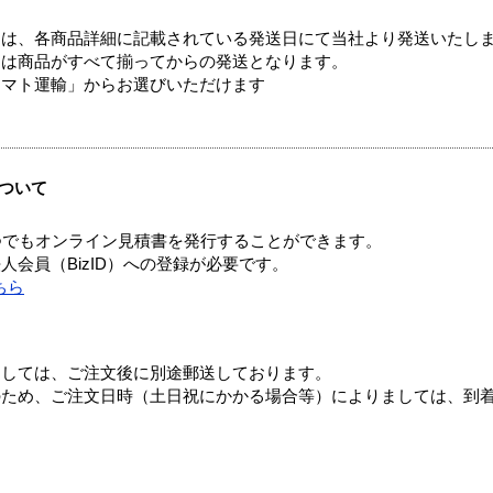
ては、各商品詳細に記載されている発送日にて当社より発送いたし
送は商品がすべて揃ってからの発送となります。
ヤマト運輸」からお選びいただけます
ついて
つでもオンライン見積書を発行することができます。
会員（BizID）への登録が必要です。
ちら
ましては、ご注文後に別途郵送しております。
のため、ご注文日時（土日祝にかかる場合等）によりましては、到