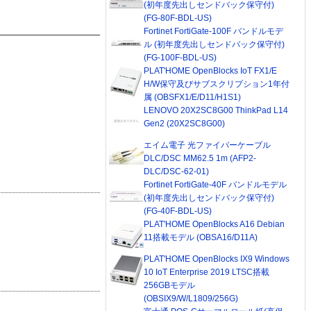
(初年度先出しセンドバック保守付)
(FG-80F-BDL-US)
Fortinet FortiGate-100F バンドルモデ
ル (初年度先出しセンドバック保守付)
(FG-100F-BDL-US)
PLAT'HOME OpenBlocks IoT FX1/E
H/W保守及びサブスクリプション1年付
属 (OBSFX1/E/D11/H1S1)
LENOVO 20X2SC8G00 ThinkPad L14
Gen2 (20X2SC8G00)
エイム電子 光ファイバーケーブル
DLC/DSC MM62.5 1m (AFP2-
DLC/DSC-62-01)
Fortinet FortiGate-40F バンドルモデル
(初年度先出しセンドバック保守付)
(FG-40F-BDL-US)
PLAT'HOME OpenBlocks A16 Debian
11搭載モデル (OBSA16/D11A)
PLAT'HOME OpenBlocks IX9 Windows
10 IoT Enterprise 2019 LTSC搭載
256GBモデル
(OBSIX9/W/L1809/256G)