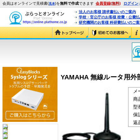
会員はオンラインで見積書(
)を
無料で作成
できます
会員登録(無料)
ログイン
見本
法人のお客様 請求書払いのご案内
学校・官公庁のお客様 校費・公費
研究機関のお客様 科研費払いのご案
YAMAHA 無線ルータ用外部
メ
商
型
保
返