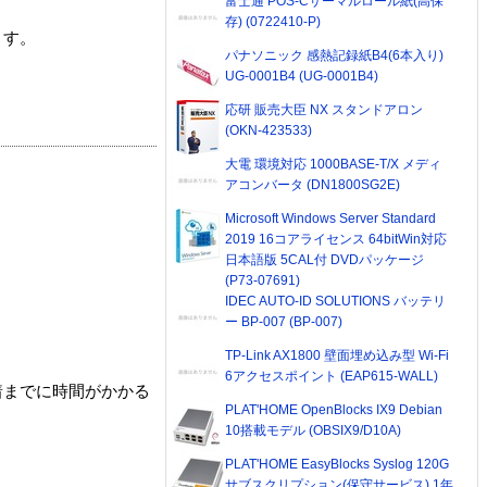
富士通 POS-Cサーマルロール紙(高保
存) (0722410-P)
ます。
パナソニック 感熱記録紙B4(6本入り)
UG-0001B4 (UG-0001B4)
応研 販売大臣 NX スタンドアロン
(OKN-423533)
大電 環境対応 1000BASE-T/X メディ
アコンバータ (DN1800SG2E)
Microsoft Windows Server Standard
2019 16コアライセンス 64bitWin対応
日本語版 5CAL付 DVDパッケージ
(P73-07691)
IDEC AUTO-ID SOLUTIONS バッテリ
ー BP-007 (BP-007)
TP-Link AX1800 壁面埋め込み型 Wi-Fi
6アクセスポイント (EAP615-WALL)
着までに時間がかかる
PLAT'HOME OpenBlocks IX9 Debian
10搭載モデル (OBSIX9/D10A)
PLAT'HOME EasyBlocks Syslog 120G
サブスクリプション(保守サービス) 1年