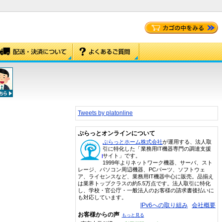
Tweets by platonline
ぷらっとオンラインについて
ぷらっとホーム株式会社
が運用する、法人取
引に特化した「業務用IT機器専門の調達支援
サイト」です。
1999年よりネットワーク機器、サーバ、スト
レージ、パソコン周辺機器、PCパーツ、ソフトウェ
ア、ライセンスなど、業務用IT機器中心に販売。品揃え
は業界トップクラスの約5.5万点です。法人取引に特化
し、学校・官公庁・一般法人のお客様の請求書後払いに
も対応しています。
IPv6への取り組み
会社概要
お客様からの声
もっと見る