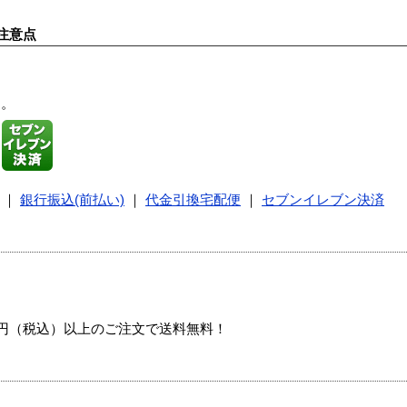
注意点
す。
｜
銀行振込(前払い)
｜
代金引換宅配便
｜
セブンイレブン決済
00円（税込）以上のご注文で送料無料！