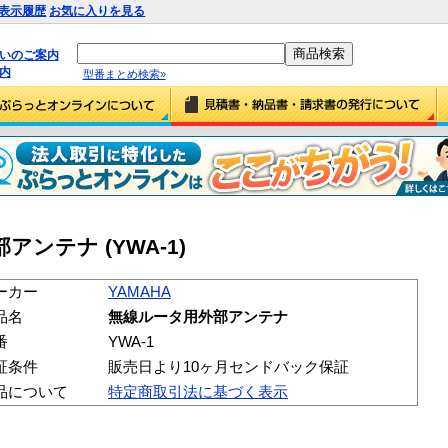
表示履歴
お気に入りを見る
払いのご案内
内
型番まとめ検索»
アンテナ (YWA-1)
ーカー
YAMAHA
品名
無線ルータ用外部アンテナ
番
YWA-1
証条件
販売日より10ヶ月センドバック保証
品について
特定商取引法に基づく表示