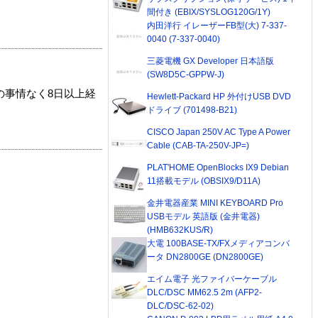
間付き (EBIX/SYSLOG120G/1Y)
内田洋行 イレーザーFB型(大) 7-337-
0040 (7-337-0040)
三菱電機 GX Developer 日本語版
(SW8D5C-GPPW-J)
の事情なく8日以上経
Hewlett-Packard HP 外付けUSB DVD
ドライブ (701498-B21)
CISCO Japan 250V AC Type A Power
Cable (CAB-TA-250V-JP=)
PLAT'HOME OpenBlocks IX9 Debian
11搭載モデル (OBSIX9/D11A)
金井電器産業 MINI KEYBOARD Pro
USBモデル 英語版 (金井電器)
(HMB632KUS/R)
大電 100BASE-TX/FXメディアコンバ
ータ DN2800GE (DN2800GE)
エイム電子 光ファイバーケーブル
DLC/DSC MM62.5 2m (AFP2-
DLC/DSC-62-02)