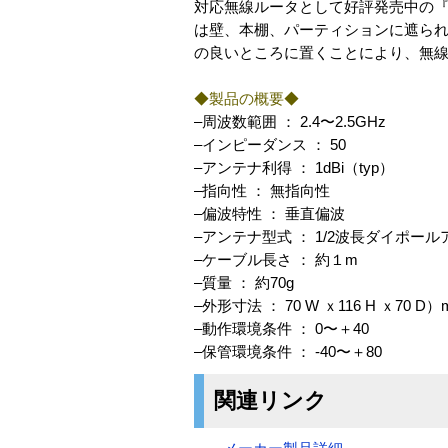
対応無線ルータとして好評発売中の『R
は壁、本棚、パーティションに遮られ
の良いところに置くことにより、無
◆製品の概要◆
–周波数範囲 ： 2.4〜2.5GHz
–インピーダンス ： 50
–アンテナ利得 ： 1dBi（typ）
–指向性 ： 無指向性
–偏波特性 ： 垂直偏波
–アンテナ型式 ： 1/2波長ダイポー
–ケーブル長さ ： 約１m
–質量 ： 約70g
–外形寸法 ： 70 W ｘ116 H ｘ70 D）
–動作環境条件 ： 0〜＋40
–保管環境条件 ： -40〜＋80
関連リンク