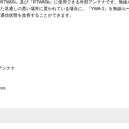
TW65i』及び『RTW65b』に使用できる外部アンテナです。無
た見通しの悪い場所に置かれている場合に、『YWA-1』を無線ル
線通信状態を改善することができます。
ルアンテナ
mm