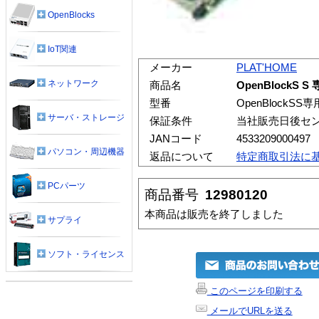
OpenBlocks
IoT関連
メーカー
PLAT'HOME
ネットワーク
商品名
OpenBlockS 
型番
OpenBlockS
サーバ・ストレージ
保証条件
当社販売日後セ
JANコード
4533209000497
パソコン・周辺機器
返品について
特定商取引法に
PCパーツ
商品番号
12980120
本商品は販売を終了しました
サプライ
ソフト・ライセンス
このページを印刷する
メールでURLを送る