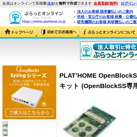
会員はオンラインで見積書(
)を
無料で作成
できます
会員登録(無料)
ログイン
見本
法人のお客様 請求書払いのご案内
学校・官公庁のお客様 校費・公費
研究機関のお客様 科研費払いのご案
PLAT’HOME OpenBloc
キット (OpenBlockS