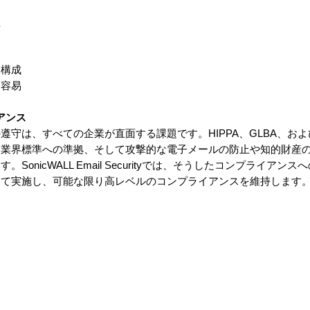
理
た構成
も容易
アンス
守は、すべての企業が直面する課題です。HIPPA、GLBA、およ
、業界標準への準拠、そして攻撃的な電子メールの防止や知的財産
onicWALL Email Securityでは、そうしたコンプライアン
いて実施し、可能な限り高レベルのコンプライアンスを維持します