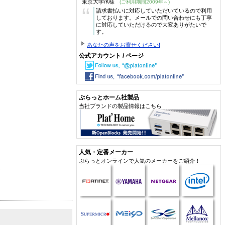
東京大学/K様
(ご利用期間2009年～)
“
請求書払いに対応していただいているので利用
しております。メールでの問い合わせにも丁寧
に対応していただけるので大変ありがたいで
す。
あなたの声をお寄せください!
公式アカウント / ページ
ぷらっとホーム社製品
当社ブランドの製品情報はこちら
人気・定番メーカー
ぷらっとオンラインで人気のメーカーをご紹介！