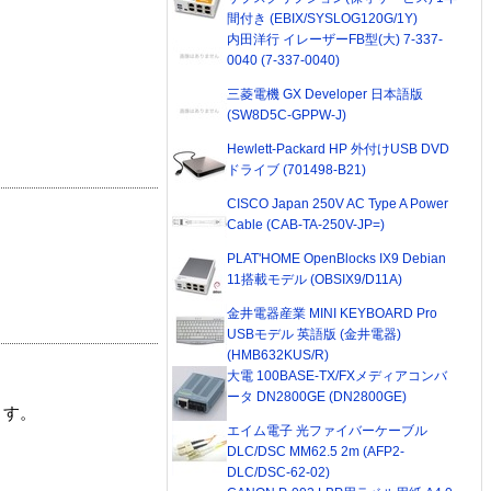
間付き (EBIX/SYSLOG120G/1Y)
内田洋行 イレーザーFB型(大) 7-337-
0040 (7-337-0040)
三菱電機 GX Developer 日本語版
(SW8D5C-GPPW-J)
Hewlett-Packard HP 外付けUSB DVD
ドライブ (701498-B21)
CISCO Japan 250V AC Type A Power
Cable (CAB-TA-250V-JP=)
PLAT'HOME OpenBlocks IX9 Debian
11搭載モデル (OBSIX9/D11A)
金井電器産業 MINI KEYBOARD Pro
USBモデル 英語版 (金井電器)
(HMB632KUS/R)
大電 100BASE-TX/FXメディアコンバ
ータ DN2800GE (DN2800GE)
ます。
エイム電子 光ファイバーケーブル
DLC/DSC MM62.5 2m (AFP2-
DLC/DSC-62-02)