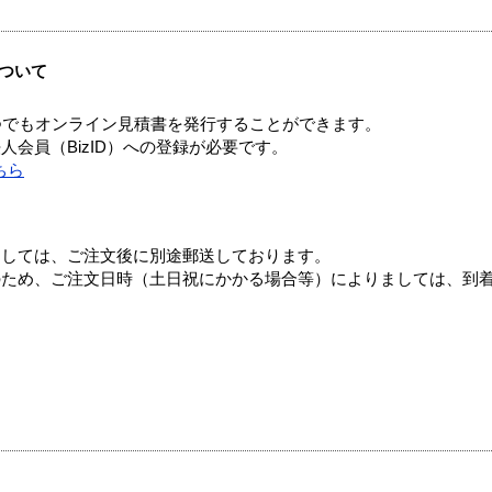
ついて
つでもオンライン見積書を発行することができます。
会員（BizID）への登録が必要です。
ちら
ましては、ご注文後に別途郵送しております。
のため、ご注文日時（土日祝にかかる場合等）によりましては、到