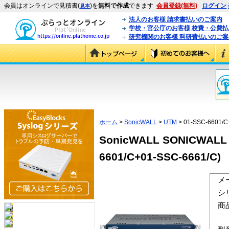
会員はオンラインで見積書(
)を
無料で作成
できます
会員登録(無料)
ログイン
見本
法人のお客様 請求書払いのご案内
学校・官公庁のお客様 校費・公費
研究機関のお客様 科研費払いのご案
ホーム
>
SonicWALL
>
UTM
> 01-SSC-6601/C
SonicWALL SONICWALL
6601/C+01-SSC-6661/C)
メ
シ
商