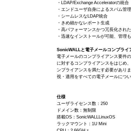
・LDAP/Exchange Acceleratorの統合
・エンドユーザ自身によるスパム管
・シームレスなLDAP統合
・きめ細かなレポート生成
・高パフォーマンスかつ冗長化され
・迅速なインストールが可能、管理
SonicWALLと電子メールコンプライ
電子メールのコンプライアンス要件の遵
に対するコンプライアンスをはじめ
ンプライアンスを満たす必要があります。S
視・適用をすべての電子メールにつ
仕様
ユーザライセンス数：250
ドメイン数：無制限
搭載OS：SonicWALLLinuxOS
ラックマウント：1U Mini
CPU：2.66GHｚ