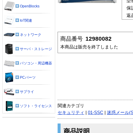
型
OpenBlocks
保
返
IoT関連
ネットワーク
商品番号
12980082
本商品は販売を終了しました
サーバ・ストレージ
パソコン・周辺機器
PCパーツ
サプライ
関連カテゴリ
ソフト・ライセンス
セキュリティ
|
01-SSC
|
迷惑メール(S
商品説明