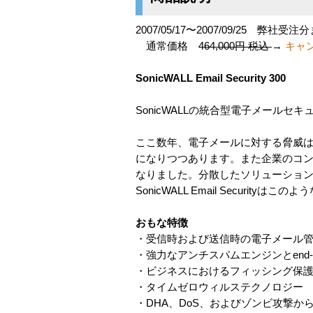
2007/05/17〜2007/09/25 弊社受注
通常価格
464,000円 税込
→
キャン
SonicWALL Email Security 300
SonicWALLの統合型電子メールセ
ここ数年、電子メールに対する脅威
になりつつあります。また企業のコ
なりました。分散したソリューショ
SonicWALL Email Secu
おもな特徴
・受信時および送信時の電子メール
・強力なアンチスパムエンジンとend-t
・ビジネスにおけるフィッシング保
・タイムゼロウィルステクノロジー
・DHA、DoS、およびゾンビ攻撃か