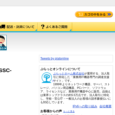
Tweets by platonline
SSC-
ぷらっとオンラインについて
ぷらっとホーム株式会社
が運用する、法人取
引に特化した「業務用IT機器専門の調達支援
サイト」です。
1999年よりネットワーク機器、サーバ、スト
レージ、パソコン周辺機器、PCパーツ、ソフトウェ
ア、ライセンスなど、業務用IT機器中心に販売。品揃え
は業界トップクラスの約5.5万点です。法人取引に特化
し、学校・官公庁・一般法人のお客様の請求書後払いに
も対応しています。
IPv6への取り組み
会社概要
お客様からの声
もっと見る