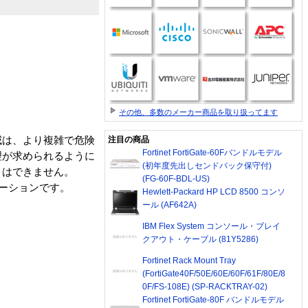
その他、多数のメーカー商品を取り扱ってます
威は、より複雑で危険
注目の商品
Fortinet FortiGate-60Fバンドルモデル
理が求められるように
(初年度先出しセンドバック保守付)
とはできません。
(FG-60F-BDL-US)
リューションです。
Hewlett-Packard HP LCD 8500 コンソ
ール (AF642A)
IBM Flex System コンソール・ブレイ
クアウト・ケーブル (81Y5286)
Fortinet Rack Mount Tray
(FortiGate40F/50E/60E/60F/61F/80E/8
0F/FS-108E) (SP-RACKTRAY-02)
Fortinet FortiGate-80F バンドルモデル