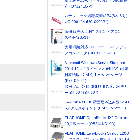
富士通 POS-Cサーマルロール紙(高保
存) (0722410-P)
パナソニック 感熱記録紙B4(6本入り)
UG-0001B4 (UG-0001B4)
応研 販売大臣 NX スタンドアロン
(OKN-423533)
大電 環境対応 1000BASE-T/X メディ
アコンバータ (DN1800SG2E)
Microsoft Windows Server Standard
2019 16コアライセンス 64bitWin対応
日本語版 5CAL付 DVDパッケージ
(P73-07691)
IDEC AUTO-ID SOLUTIONS バッテリ
ー BP-007 (BP-007)
TP-Link AX1800 壁面埋め込み型 Wi-Fi
6アクセスポイント (EAP615-WALL)
PLAT'HOME OpenBlocks IX9 Debian
10搭載モデル (OBSIX9/D10A)
PLAT'HOME EasyBlocks Syslog 120G
サブスクリプション(保守サービス) 1年