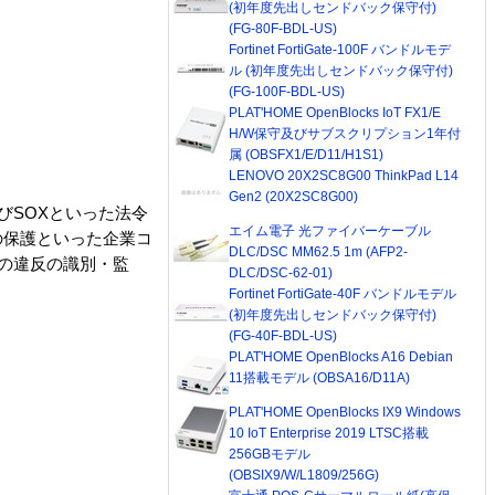
(初年度先出しセンドバック保守付)
(FG-80F-BDL-US)
Fortinet FortiGate-100F バンドルモデ
ル (初年度先出しセンドバック保守付)
(FG-100F-BDL-US)
PLAT'HOME OpenBlocks IoT FX1/E
H/W保守及びサブスクリプション1年付
属 (OBSFX1/E/D11/H1S1)
LENOVO 20X2SC8G00 ThinkPad L14
Gen2 (20X2SC8G00)
びSOXといった法令
エイム電子 光ファイバーケーブル
の保護といった企業コ
DLC/DSC MM62.5 1m (AFP2-
スへの違反の識別・監
DLC/DSC-62-01)
。
Fortinet FortiGate-40F バンドルモデル
(初年度先出しセンドバック保守付)
(FG-40F-BDL-US)
PLAT'HOME OpenBlocks A16 Debian
11搭載モデル (OBSA16/D11A)
PLAT'HOME OpenBlocks IX9 Windows
10 IoT Enterprise 2019 LTSC搭載
256GBモデル
(OBSIX9/W/L1809/256G)