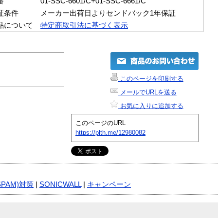
番
01-SSC-6601/C+01-SSC-6661/C
証条件
メーカー出荷日よりセンドバック1年保証
品について
特定商取引法に基づく表示
このページを印刷する
メールでURLを送る
お気に入りに追加する
このページのURL
https://plth.me/12980082
PAM)対策
|
SONICWALL
|
キャンペーン