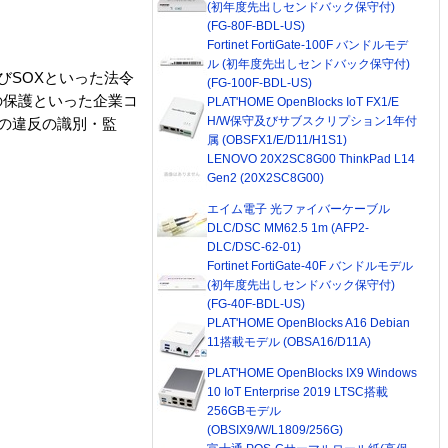
(初年度先出しセンドバック保守付)
(FG-80F-BDL-US)
Fortinet FortiGate-100F バンドルモデ
ル (初年度先出しセンドバック保守付)
びSOXといった法令
(FG-100F-BDL-US)
の保護といった企業コ
PLAT'HOME OpenBlocks IoT FX1/E
H/W保守及びサブスクリプション1年付
スへの違反の識別・監
属 (OBSFX1/E/D11/H1S1)
。
LENOVO 20X2SC8G00 ThinkPad L14
Gen2 (20X2SC8G00)
エイム電子 光ファイバーケーブル
DLC/DSC MM62.5 1m (AFP2-
DLC/DSC-62-01)
Fortinet FortiGate-40F バンドルモデル
(初年度先出しセンドバック保守付)
(FG-40F-BDL-US)
PLAT'HOME OpenBlocks A16 Debian
11搭載モデル (OBSA16/D11A)
PLAT'HOME OpenBlocks IX9 Windows
10 IoT Enterprise 2019 LTSC搭載
256GBモデル
(OBSIX9/W/L1809/256G)