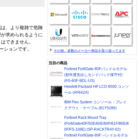
威は、より複雑で危険
理が求められるように
とはできません。
リューションです。
その他、多数のメーカー商品を取り扱ってます
注目の商品
Fortinet FortiGate-60Fバンドルモデル
(初年度先出しセンドバック保守付)
(FG-60F-BDL-US)
Hewlett-Packard HP LCD 8500 コンソ
ール (AF642A)
IBM Flex System コンソール・ブレイ
クアウト・ケーブル (81Y5286)
Fortinet Rack Mount Tray
(FortiGate40F/50E/60E/60F/61F/80E/8
0F/FS-108E) (SP-RACKTRAY-02)
Fortinet FortiGate-80F バンドルモデル