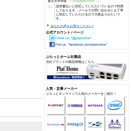
東京大学/K様
(ご利用期間2009年～)
“
請求書払いに対応していただいているので利用
しております。メールでの問い合わせにも丁寧
に対応していただけるので大変ありがたいで
す。
あなたの声をお寄せください!
公式アカウント / ページ
ぷらっとホーム社製品
当社ブランドの製品情報はこちら
人気・定番メーカー
ぷらっとオンラインで人気のメーカーをご紹介！