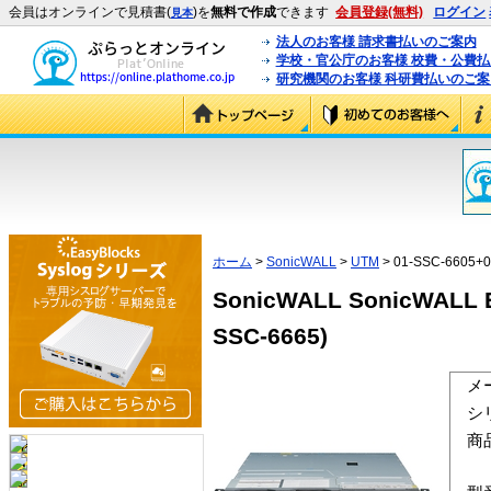
会員はオンラインで見積書(
)を
無料で作成
できます
会員登録(無料)
ログイン
見本
法人のお客様 請求書払いのご案内
学校・官公庁のお客様 校費・公費
研究機関のお客様 科研費払いのご案
ホーム
>
SonicWALL
>
UTM
> 01-SSC-6605+0
SonicWALL SonicWALL 
SSC-6665)
メ
シ
商