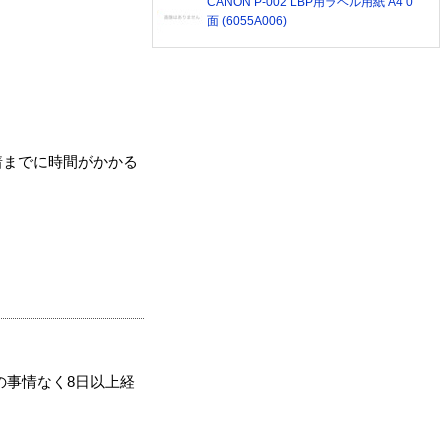
CANON P-002 LBP用ラベル用紙 A4 0
面 (6055A006)
着までに時間がかかる
の事情なく8日以上経