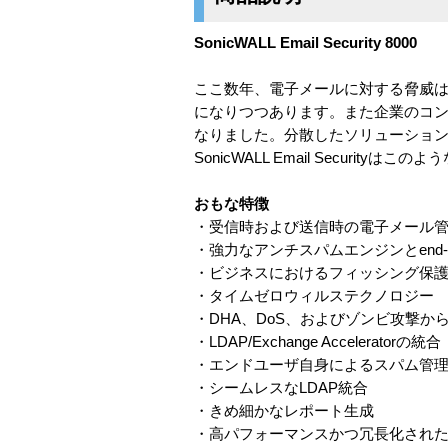
SonicWALL Email Security 8000
ここ数年、電子メールに対する脅威
になりつつあります。また企業のコ
なりました。分散したソリューショ
SonicWALL Email Secu
おもな特徴
・受信時および送信時の電子メール
・強力なアンチスパムエンジンとend-t
・ビジネスにおけるフィッシング保
・タイムゼロウィルステクノロジー
・DHA、DoS、およびゾンビ攻撃か
・LDAP/Exchange Acceleratorの統合
・エンドユーザ自身によるスパム管
・シームレスなLDAP統合
・きめ細かなレポート生成
・高パフォーマンスかつ冗長化され