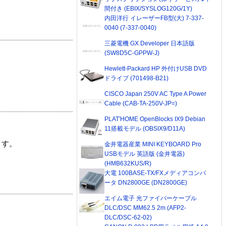
間付き (EBIX/SYSLOG120G/1Y)
内田洋行 イレーザーFB型(大) 7-337-
0040 (7-337-0040)
三菱電機 GX Developer 日本語版
(SW8D5C-GPPW-J)
Hewlett-Packard HP 外付けUSB DVD
ドライブ (701498-B21)
CISCO Japan 250V AC Type A Power
Cable (CAB-TA-250V-JP=)
PLAT'HOME OpenBlocks IX9 Debian
11搭載モデル (OBSIX9/D11A)
ます。
金井電器産業 MINI KEYBOARD Pro
USBモデル 英語版 (金井電器)
(HMB632KUS/R)
大電 100BASE-TX/FXメディアコンバ
ータ DN2800GE (DN2800GE)
エイム電子 光ファイバーケーブル
DLC/DSC MM62.5 2m (AFP2-
DLC/DSC-62-02)