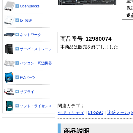
型
OpenBlocks
保
返
IoT関連
ネットワーク
商品番号
12980074
本商品は販売を終了しました
サーバ・ストレージ
パソコン・周辺機器
PCパーツ
サプライ
関連カテゴリ
ソフト・ライセンス
セキュリティ
|
01-SSC
|
迷惑メール(S
商品説明