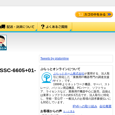
Tweets by platonline
SSC-6605+01-
ぷらっとオンラインについて
ぷらっとホーム株式会社
が運用する、法人取
引に特化した「業務用IT機器専門の調達支援
サイト」です。
1999年よりネットワーク機器、サーバ、スト
レージ、パソコン周辺機器、PCパーツ、ソフトウェ
ア、ライセンスなど、業務用IT機器中心に販売。品揃え
は業界トップクラスの約5.5万点です。法人取引に特化
し、学校・官公庁・一般法人のお客様の請求書後払いに
も対応しています。
IPv6への取り組み
会社概要
お客様からの声
もっと見る