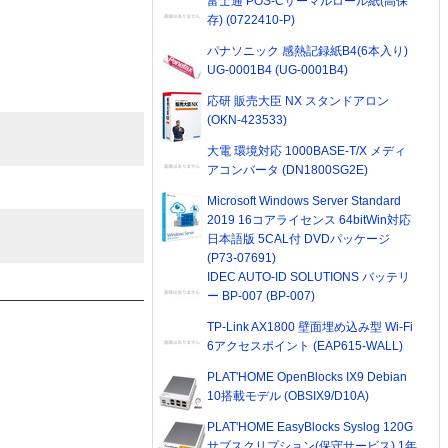
富士通 POS-Cサーマルロール紙(高保
存) (0722410-P)
パナソニック 感熱記録紙B4(6本入り)
UG-0001B4 (UG-0001B4)
応研 販売大臣 NX スタンドアロン
(OKN-423533)
大電 環境対応 1000BASE-T/X メディ
アコンバータ (DN1800SG2E)
Microsoft Windows Server Standard
2019 16コアライセンス 64bitWin対応
日本語版 5CAL付 DVDパッケージ
(P73-07691)
IDEC AUTO-ID SOLUTIONS バッテリ
ー BP-007 (BP-007)
TP-Link AX1800 壁面埋め込み型 Wi-Fi
6アクセスポイント (EAP615-WALL)
PLAT'HOME OpenBlocks IX9 Debian
10搭載モデル (OBSIX9/D10A)
PLAT'HOME EasyBlocks Syslog 120G
サブスクリプション(保守サービス) 1年