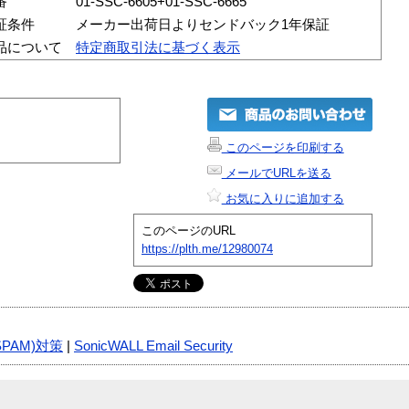
番
01-SSC-6605+01-SSC-6665
証条件
メーカー出荷日よりセンドバック1年保証
品について
特定商取引法に基づく表示
このページを印刷する
メールでURLを送る
お気に入りに追加する
このページのURL
https://plth.me/12980074
PAM)対策
|
SonicWALL Email Security