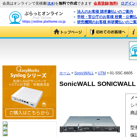
会員はオンラインで見積書(
)を
無料で作成
できます
会員登録(無料)
ログイン
見本
法人のお客様 請求書払いのご案内
学校・官公庁のお客様 校費・公費
研究機関のお客様 科研費払いのご案
ホーム
>
SonicWALL
>
UTM
> 01-SSC-6605
SonicWALL SONICWALL E
メ
シ
商
型
保