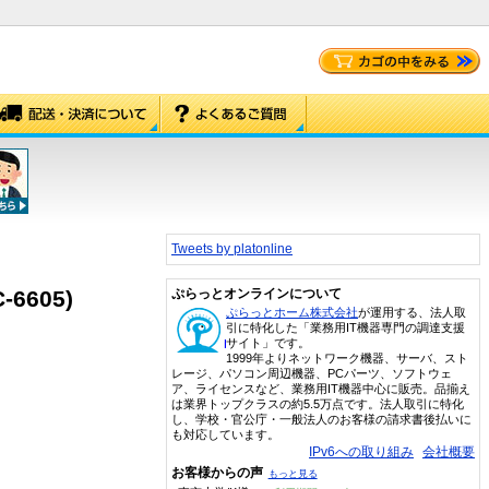
Tweets by platonline
-6605)
ぷらっとオンラインについて
ぷらっとホーム株式会社
が運用する、法人取
引に特化した「業務用IT機器専門の調達支援
サイト」です。
1999年よりネットワーク機器、サーバ、スト
レージ、パソコン周辺機器、PCパーツ、ソフトウェ
ア、ライセンスなど、業務用IT機器中心に販売。品揃え
は業界トップクラスの約5.5万点です。法人取引に特化
し、学校・官公庁・一般法人のお客様の請求書後払いに
も対応しています。
IPv6への取り組み
会社概要
お客様からの声
もっと見る