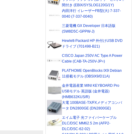
間付き (EBIX/SYSLOG120G/1Y)
内田洋行 イレーザーFB型(大) 7-337-
0040 (7-337-0040)
三菱電機 GX Developer 日本語版
(SW8D5C-GPPW-J)
Hewlett-Packard HP 外付けUSB DVD
ドライブ (701498-B21)
CISCO Japan 250V AC Type A Power
Cable (CAB-TA-250V-JP=)
PLAT'HOME OpenBlocks IX9 Debian
11搭載モデル (OBSIX9/D11A)
金井電器産業 MINI KEYBOARD Pro
USBモデル 英語版 (金井電器)
(HMB632KUS/R)
大電 100BASE-TX/FXメディアコンバ
ータ DN2800GE (DN2800GE)
エイム電子 光ファイバーケーブル
DLC/DSC MM62.5 2m (AFP2-
DLC/DSC-62-02)