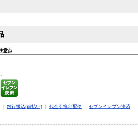
品
注意点
す。
｜
銀行振込(前払い)
｜
代金引換宅配便
｜
セブンイレブン決済