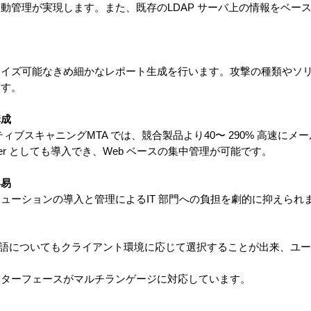
動管理が実現します。また、既存のLDAP サーバ上の情報をベー
。
マイズ可能なきめ細かなレポート生成を行います。攻撃の種類やソ
ます。
構成
プティブスキャニングMTA では、競合製品より40〜 290% 高速に
lyzer としても導入でき、Web ベースの集中管理が可能です。
容易
ューションの導入と管理によるIT 部門への負担を劇的に抑えられ
言語についてもクライアント環境に応じて選択することが出来、ユーザ
ンターフェースがマルチランゲージに対応しています。