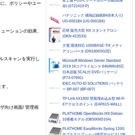
富士通 POS-Cサーマルロール紙(高保
スに、ポリシーやユー
存) (0722410-P)
パナソニック 感熱記録紙B4(6本入り)
UG-0001B4 (UG-0001B4)
応研 販売大臣 NX スタンドアロン
リューションの効果、
(OKN-423533)
大電 環境対応 1000BASE-T/X メディ
アコンバータ (DN1800SG2E)
メールスキャンを実行し
Microsoft Windows Server Standard
2019 16コアライセンス 64bitWin対応
日本語版 5CAL付 DVDパッケージ
(P73-07691)
IDEC AUTO-ID SOLUTIONS バッテリ
ます。
ー BP-007 (BP-007)
TP-Link AX1800 壁面埋め込み型 Wi-Fi
6アクセスポイント (EAP615-WALL)
向け画面/ 管理画
PLAT'HOME OpenBlocks IX9 Debian
10搭載モデル (OBSIX9/D10A)
PLAT'HOME EasyBlocks Syslog 120G
サブスクリプション(保守サービス) 1年