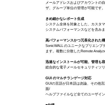
メールアドレスおよびアカウントの自
ザ、グループ単位の管理が可能です
きめ細かなレポート生成
システム全体を対象とした、カスタ
システムパフォーマンスなどを含み
高パフォーマンスかつ冗長化された
SonicWALL のユニークなプリエン
ます。複数に分散したRemote Ana
迅速なインストールが可能、管理も
総合的な電子メールセキュリティソリ
GUI のマルチランゲージ対応
GUIの言語が日本語は勿論、その他
面/
ヘルプファイルなど全てのユーザイ
■仕様