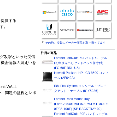
を提供する
ます。
その他、多数のメーカー商品を取り扱ってます
注目の商品
ング攻撃といった受信
Fortinet FortiGate-60Fバンドルモデル
、機密情報の漏えいを
(初年度先出しセンドバック保守付)
(FG-60F-BDL-US)
Hewlett-Packard HP LCD 8500 コンソ
ール (AF642A)
IBM Flex System コンソール・ブレイ
cWALL
クアウト・ケーブル (81Y5286)
ほか、問題の監視とレポ
Fortinet Rack Mount Tray
(FortiGate40F/50E/60E/60F/61F/80E/8
0F/FS-108E) (SP-RACKTRAY-02)
Fortinet FortiGate-80F バンドルモデル