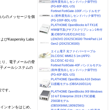
(初年度先出しセンドバック保守付)
(FG-80F-BDL-US)
Fortinet FortiGate-100F バンドルモデ
ル (初年度先出しセンドバック保守付)
それらのメッセージを個
(FG-100F-BDL-US)
PLAT'HOME OpenBlocks IoT FX1/E
H/W保守及びサブスクリプション1年付
属 (OBSFX1/E/D11/H1S1)
spersky Labs
LENOVO 20X2SC8G00 ThinkPad L14
Gen2 (20X2SC8G00)
エイム電子 光ファイバーケーブル
DLC/DSC MM62.5 1m (AFP2-
DLC/DSC-62-01)
により、電子メールの脅
Fortinet FortiGate-40F バンドルモデル
り、電子メールシステムの
(初年度先出しセンドバック保守付)
(FG-40F-BDL-US)
PLAT'HOME OpenBlocks A16 Debian
11搭載モデル (OBSA16/D11A)
能です。
PLAT'HOME OpenBlocks IX9 Windows
10 IoT Enterprise 2019 LTSC搭載
256GBモデル
(OBSIX9/W/L1809/256G)
グルサインオンをはじめ、