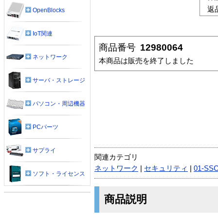
返
OpenBlocks
IoT関連
商品番号
12980064
ネットワーク
本商品は販売を終了しました
サーバ・ストレージ
パソコン・周辺機器
PCパーツ
サプライ
関連カテゴリ
ネットワーク
|
セキュリティ
|
01-SS
ソフト・ライセンス
商品説明