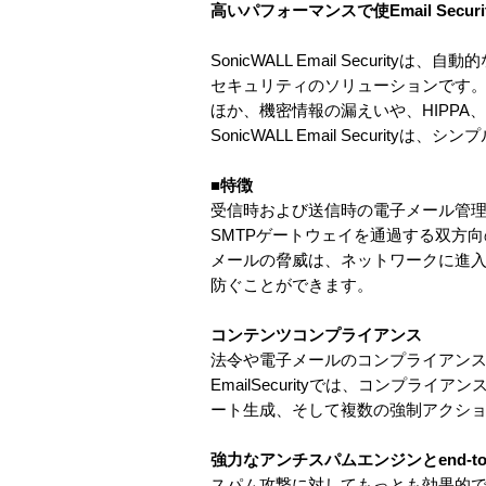
高いパフォーマンスで使Email Sec
SonicWALL Email Secur
セキュリティのソリューションです
ほか、機密情報の漏えいや、HIPPA
SonicWALL Email Secur
■特徴
受信時および送信時の電子メール管
SMTPゲートウェイを通過する双方
メールの脅威は、ネットワークに進
防ぐことができます。
コンテンツコンプライアンス
法令や電子メールのコンプライアンス要
EmailSecurityでは、コンプ
ート生成、そして複数の強制アクシ
強力なアンチスパムエンジンとend-to-
スパム攻撃に対してもっとも効果的