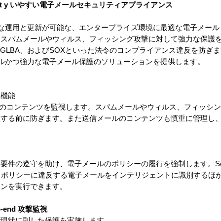
urit y いやすい電子メールセキュリティアプライアンス
ityは、自動的な運用と更新が可能な、エンタープライズ環境に最適な電子メール
。スパムメールやウィルス、フィッシング攻撃に対して強力な保護
、GLBA、およびSOXといった法令のコンプライアンス違反を防ぎ
ityは、シンプルかつ強力な電子メール保護のソリューションを提供します。
理機能
向のコンテンツを監視します。スパムメールやウィルス、フィッシ
入する前に防ぎます。また送信メールのコンテンツも慎重に管理し
件の遵守を助け、電子メールのポリシーの履行を強制します。Soni
ライアンスポリシーに違反する電子メールをインテリジェントに識別する
ョンを実行できます。
end 攻撃監視
で現状に則した保護を実施します。