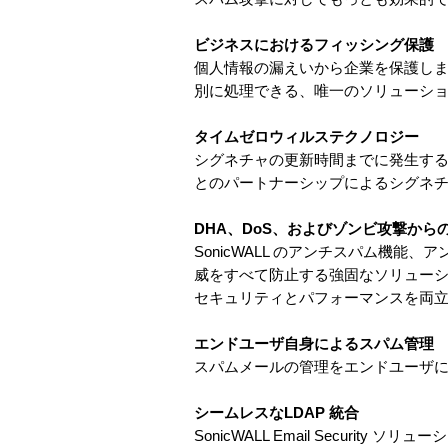
ビジネスにおけるフィッシング保護
個人情報の漏えいから企業を保護します
別に処理できる、唯一のソリューシ
タイムゼロウィルステクノロジー
シグネチャの更新時間までに発生するウィルス
とのパートナーシップによるシグネ
DHA、DoS、およびゾンビ攻撃から
SonicWALL のアンチスパム機
威をすべて防止する強固なソリューションを
セキュリティとパフォーマンスを両
エンドユーザ自身によるスパム管理
スパムメールの管理をエンドユーザに
シームレスなLDAP 統合
SonicWALL Email Secu