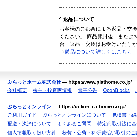
返品について
お客様のご都合による返品・交
ください。 商品開封後、または
合、返品・交換はお受けいたし
⇒
返品について詳しくはこちら
ぷらっとホーム株式会社
—
https://www.plathome.co.jp/
会社概要
株主・投資家情報
電子公告
OpenBlocks
ぷらっとオンライン
—
https://online.plathome.co.jp/
ご利用ガイド
ぷらっとオンラインについて
見積書・納
配送・決済について
よくあるご質問
特定商取引法に基
個人情報取り扱い方針
校費・公費・科研費払い取引のご