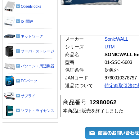
OpenBlocks
IoT関連
ネットワーク
メーカー
SonicWALL
シリーズ
UTM
サーバ・ストレージ
商品名
SONICWALL Emai
型番
01-SSC-6603
パソコン・周辺機器
保証条件
対象外
JANコード
9760010378797
PCパーツ
返品について
特定商取引法に
サプライ
商品番号
12980062
本商品は販売を終了しました
ソフト・ライセンス