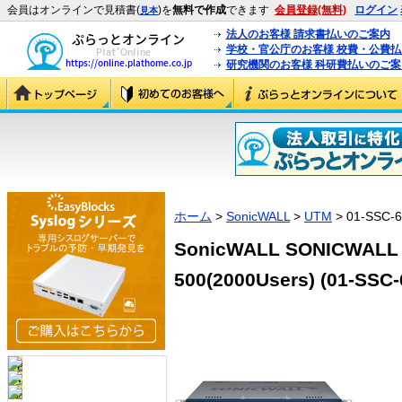
会員はオンラインで見積書(
)を
無料で作成
できます
会員登録(無料)
ログイン
見本
法人のお客様 請求書払いのご案内
学校・官公庁のお客様 校費・公費
研究機関のお客様 科研費払いのご案
ホーム
>
SonicWALL
>
UTM
> 01-SSC-
SonicWALL SONICWALL E
500(2000Users) (01-SSC-