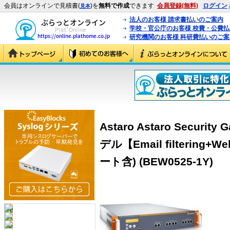
会員はオンラインで見積書(
)を
無料で作成
できます
会員登録(無料)
ログイン
見本
法人のお客様 請求書払いのご案内
学校・官公庁のお客様 校費・公費
研究機関のお客様 科研費払いのご案
Astaro Astaro Securi
デル【Email filtering+
ート含) (BEW0525-1Y)