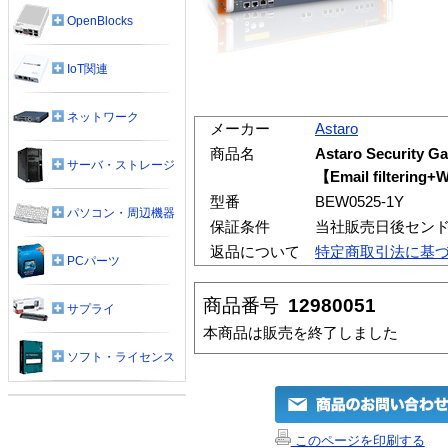
OpenBlocks
IoT関連
ネットワーク
メーカー
Astaro
商品名
Astaro Securit
サーバ・ストレージ
【Email filteri
型番
BEW0525-1Y
パソコン・周辺機器
保証条件
当社販売日後セン
返品について
特定商取引法に基
PCパーツ
商品番号
12980051
サプライ
本商品は販売を終了しました
ソフト・ライセンス
このページを印刷する