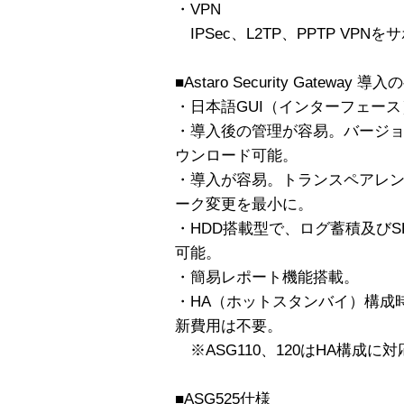
・VPN
IPSec、L2TP、PPTP VPN
■Astaro Security Gatewa
・日本語GUI（インターフェー
・導入後の管理が容易。バージ
ウンロード可能。
・導入が容易。トランスペアレ
ーク変更を最小に。
・HDD搭載型で、ログ蓄積及び
可能。
・簡易レポート機能搭載。
・HA（ホットスタンバイ）構成
新費用は不要。
※ASG110、120はHA構成に
■ASG525仕様