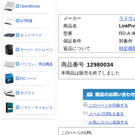
OpenBlocks
メーカー
ラドウ
IoT関連
商品名
LinkPro
型番
RD-A-9
ネットワーク
保証条件
対象外
返品について
特定商
サーバ・ストレージ
商品番号
12980034
パソコン・周辺機器
本商品は販売を終了しました
PCパーツ
サプライ
このページを印刷する
ソフト・ライセンス
メールでURLを送る
お気に入りに追加する
このページのURL