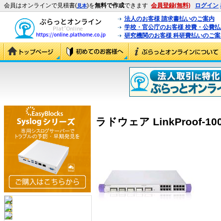
会員はオンラインで見積書(
)を
無料で作成
できます
会員登録(無料)
ログイン
見本
法人のお客様 請求書払いのご案内
学校・官公庁のお客様 校費・公費
研究機関のお客様 科研費払いのご案
ラドウェア LinkProof-1000