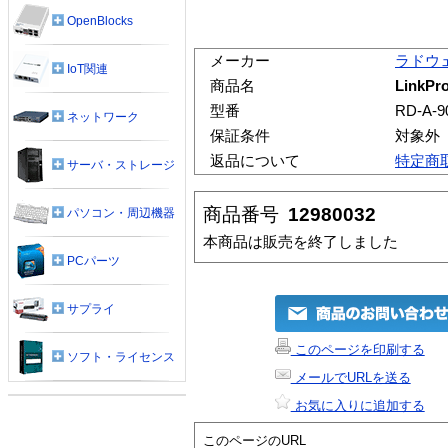
OpenBlocks
メーカー
ラドウ
IoT関連
商品名
LinkPro
型番
RD-A-9
ネットワーク
保証条件
対象外
返品について
特定商
サーバ・ストレージ
商品番号
12980032
パソコン・周辺機器
本商品は販売を終了しました
PCパーツ
サプライ
このページを印刷する
ソフト・ライセンス
メールでURLを送る
お気に入りに追加する
このページのURL