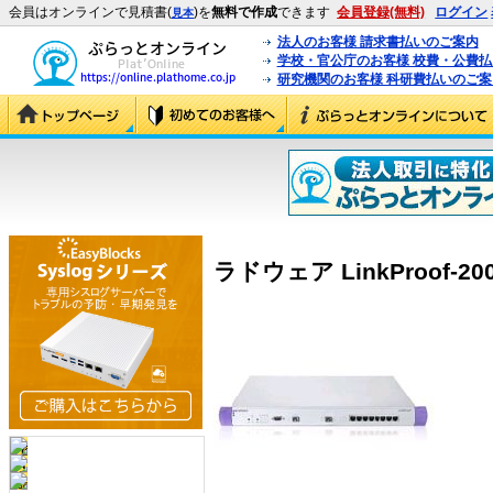
会員はオンラインで見積書(
)を
無料で作成
できます
会員登録(無料)
ログイン
見本
法人のお客様 請求書払いのご案内
学校・官公庁のお客様 校費・公費
研究機関のお客様 科研費払いのご案
ラドウェア LinkProof-200 