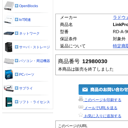
OpenBlocks
メーカー
ラドウ
IoT関連
商品名
LinkPro
型番
RD-A-9
ネットワーク
保証条件
対象外
返品について
特定商
サーバ・ストレージ
商品番号
12980030
パソコン・周辺機器
本商品は販売を終了しました
PCパーツ
サプライ
このページを印刷する
ソフト・ライセンス
メールでURLを送る
お気に入りに追加する
このページのURL