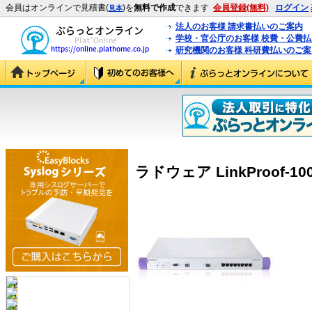
会員はオンラインで見積書(
)を
無料で作成
できます
会員登録(無料)
ログイン
見本
法人のお客様 請求書払いのご案内
学校・官公庁のお客様 校費・公費
研究機関のお客様 科研費払いのご案
ラドウェア LinkProof-100 