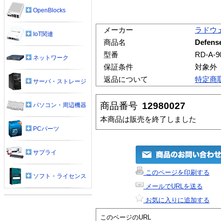
OpenBlocks
メーカー
ラドウ
IoT関連
商品名
Defens
型番
RD-A-9
ネットワーク
保証条件
対象外
返品について
特定商
サーバ・ストレージ
商品番号
12980027
パソコン・周辺機器
本商品は販売を終了しました
PCパーツ
サプライ
このページを印刷する
ソフト・ライセンス
メールでURLを送る
お気に入りに追加する
このページのURL