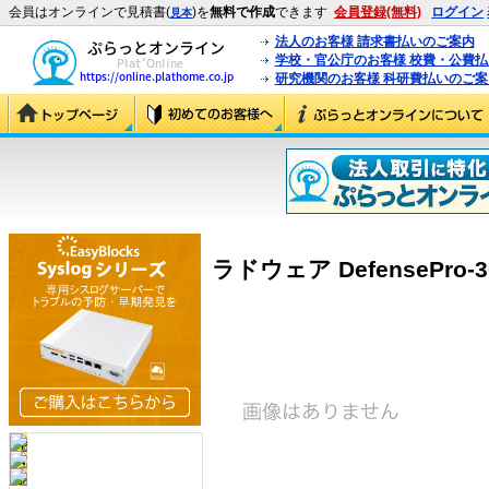
会員はオンラインで見積書(
)を
無料で作成
できます
会員登録(無料)
ログイン
見本
法人のお客様 請求書払いのご案内
学校・官公庁のお客様 校費・公費
研究機関のお客様 科研費払いのご案
ラドウェア DefensePro-300