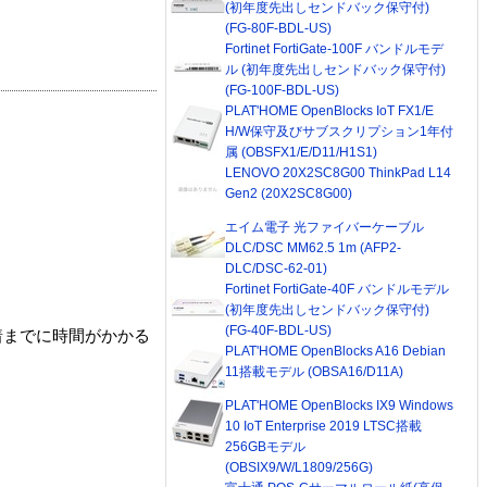
(初年度先出しセンドバック保守付)
(FG-80F-BDL-US)
Fortinet FortiGate-100F バンドルモデ
ル (初年度先出しセンドバック保守付)
(FG-100F-BDL-US)
PLAT'HOME OpenBlocks IoT FX1/E
H/W保守及びサブスクリプション1年付
属 (OBSFX1/E/D11/H1S1)
LENOVO 20X2SC8G00 ThinkPad L14
Gen2 (20X2SC8G00)
エイム電子 光ファイバーケーブル
DLC/DSC MM62.5 1m (AFP2-
DLC/DSC-62-01)
Fortinet FortiGate-40F バンドルモデル
(初年度先出しセンドバック保守付)
(FG-40F-BDL-US)
着までに時間がかかる
PLAT'HOME OpenBlocks A16 Debian
11搭載モデル (OBSA16/D11A)
PLAT'HOME OpenBlocks IX9 Windows
10 IoT Enterprise 2019 LTSC搭載
256GBモデル
(OBSIX9/W/L1809/256G)