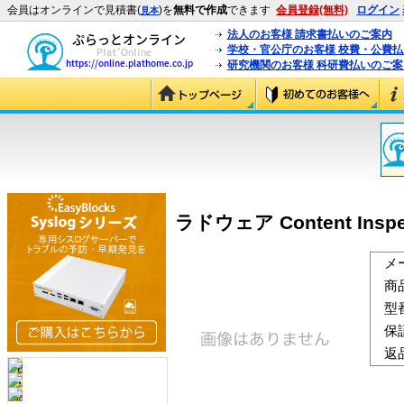
会員はオンラインで見積書(
)を
無料で作成
できます
会員登録(無料)
ログイン
見本
法人のお客様 請求書払いのご案内
学校・官公庁のお客様 校費・公費
研究機関のお客様 科研費払いのご案
ラドウェア Content Inspect
メ
商
型
保
返