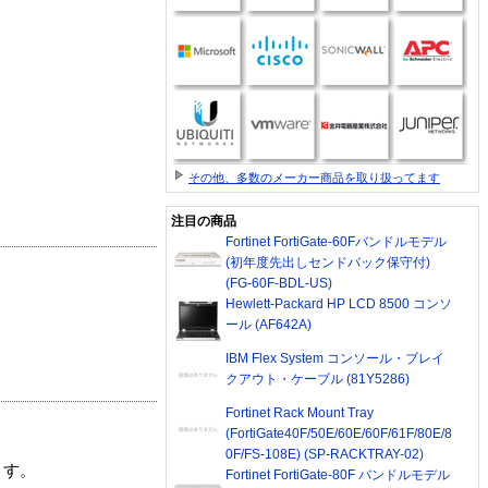
その他、多数のメーカー商品を取り扱ってます
注目の商品
Fortinet FortiGate-60Fバンドルモデル
(初年度先出しセンドバック保守付)
(FG-60F-BDL-US)
Hewlett-Packard HP LCD 8500 コンソ
ール (AF642A)
IBM Flex System コンソール・ブレイ
クアウト・ケーブル (81Y5286)
Fortinet Rack Mount Tray
(FortiGate40F/50E/60E/60F/61F/80E/8
0F/FS-108E) (SP-RACKTRAY-02)
ます。
Fortinet FortiGate-80F バンドルモデル