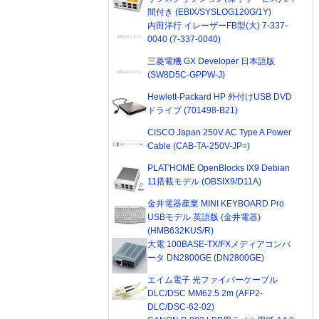
間付き (EBIX/SYSLOG120G/1Y)
内田洋行 イレーザーFB型(大) 7-337-
0040 (7-337-0040)
三菱電機 GX Developer 日本語版
(SW8D5C-GPPW-J)
Hewlett-Packard HP 外付けUSB DVD
ドライブ (701498-B21)
CISCO Japan 250V AC Type A Power
Cable (CAB-TA-250V-JP=)
PLAT'HOME OpenBlocks IX9 Debian
11搭載モデル (OBSIX9/D11A)
金井電器産業 MINI KEYBOARD Pro
USBモデル 英語版 (金井電器)
(HMB632KUS/R)
大電 100BASE-TX/FXメディアコンバ
ータ DN2800GE (DN2800GE)
エイム電子 光ファイバーケーブル
DLC/DSC MM62.5 2m (AFP2-
DLC/DSC-62-02)