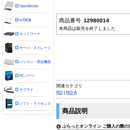
OpenBlocks
商品番号
12980014
IoT関連
本商品は販売を終了しました
ネットワーク
サーバ・ストレージ
パソコン・周辺機器
PCパーツ
関連カテゴリ
サプライ
RD
|
RD-A
ソフト・ライセンス
商品説明
ぷらっとオンライン ご購入の際の