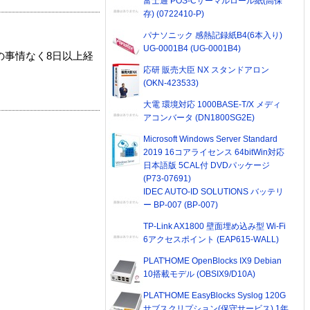
富士通 POS-Cサーマルロール紙(高保
存) (0722410-P)
パナソニック 感熱記録紙B4(6本入り)
UG-0001B4 (UG-0001B4)
の事情なく8日以上経
応研 販売大臣 NX スタンドアロン
(OKN-423533)
大電 環境対応 1000BASE-T/X メディ
アコンバータ (DN1800SG2E)
Microsoft Windows Server Standard
2019 16コアライセンス 64bitWin対応
日本語版 5CAL付 DVDパッケージ
(P73-07691)
IDEC AUTO-ID SOLUTIONS バッテリ
ー BP-007 (BP-007)
TP-Link AX1800 壁面埋め込み型 Wi-Fi
6アクセスポイント (EAP615-WALL)
PLAT'HOME OpenBlocks IX9 Debian
10搭載モデル (OBSIX9/D10A)
PLAT'HOME EasyBlocks Syslog 120G
サブスクリプション(保守サービス) 1年