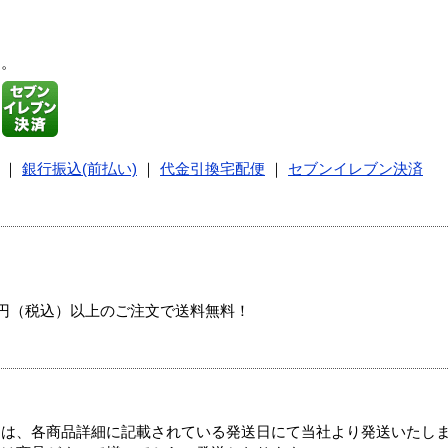
す。
｜
銀行振込(前払い)
｜
代金引換宅配便
｜
セブンイレブン決済
00円（税込）以上のご注文で送料無料！
ては、各商品詳細に記載されている発送日にて当社より発送いたし