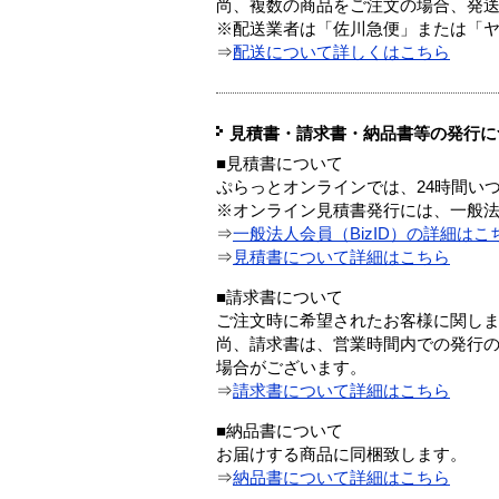
尚、複数の商品をご注文の場合、発
※配送業者は「佐川急便」または「
⇒
配送について詳しくはこちら
見積書・請求書・納品書等の発行に
■見積書について
ぷらっとオンラインでは、24時間い
※オンライン見積書発行には、一般法人
⇒
一般法人会員（BizID）の詳細はこ
⇒
見積書について詳細はこちら
■請求書について
ご注文時に希望されたお客様に関し
尚、請求書は、営業時間内での発行
場合がございます。
⇒
請求書について詳細はこちら
■納品書について
お届けする商品に同梱致します。
⇒
納品書について詳細はこちら