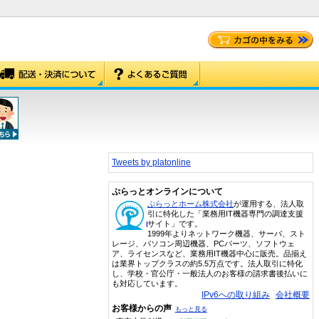
Tweets by platonline
ぷらっとオンラインについて
ぷらっとホーム株式会社
が運用する、法人取
引に特化した「業務用IT機器専門の調達支援
サイト」です。
1999年よりネットワーク機器、サーバ、スト
レージ、パソコン周辺機器、PCパーツ、ソフトウェ
ア、ライセンスなど、業務用IT機器中心に販売。品揃え
は業界トップクラスの約5.5万点です。法人取引に特化
し、学校・官公庁・一般法人のお客様の請求書後払いに
も対応しています。
IPv6への取り組み
会社概要
お客様からの声
もっと見る