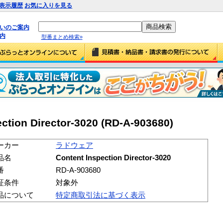
表示履歴
お気に入りを見る
払いのご案内
内
型番まとめ検索»
ion Director-3020 (RD-A-903680)
ーカー
ラドウェア
品名
Content Inspection Director-3020
番
RD-A-903680
証条件
対象外
品について
特定商取引法に基づく表示