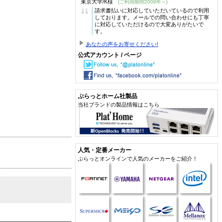
東京大学/K様
(ご利用期間2009年～)
“
請求書払いに対応していただいているので利用
しております。メールでの問い合わせにも丁寧
に対応していただけるので大変ありがたいで
す。
あなたの声をお寄せください!
公式アカウント / ページ
ぷらっとホーム社製品
当社ブランドの製品情報はこちら
人気・定番メーカー
ぷらっとオンラインで人気のメーカーをご紹介！