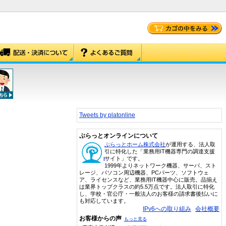
Tweets by platonline
ぷらっとオンラインについて
ぷらっとホーム株式会社
が運用する、法人取
引に特化した「業務用IT機器専門の調達支援
サイト」です。
1999年よりネットワーク機器、サーバ、スト
レージ、パソコン周辺機器、PCパーツ、ソフトウェ
ア、ライセンスなど、業務用IT機器中心に販売。品揃え
は業界トップクラスの約5.5万点です。法人取引に特化
し、学校・官公庁・一般法人のお客様の請求書後払いに
も対応しています。
IPv6への取り組み
会社概要
お客様からの声
もっと見る