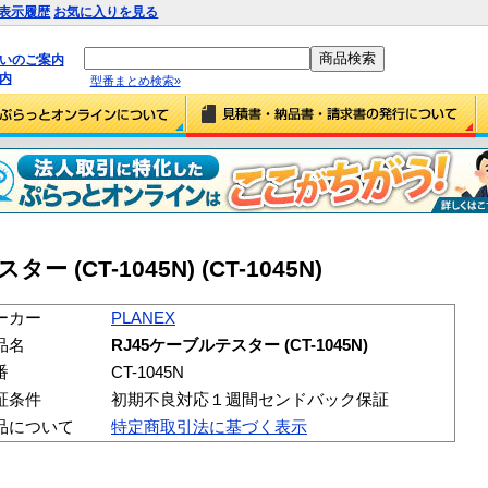
表示履歴
お気に入りを見る
払いのご案内
内
型番まとめ検索»
ー (CT-1045N) (CT-1045N)
ーカー
PLANEX
品名
RJ45ケーブルテスター (CT-1045N)
番
CT-1045N
証条件
初期不良対応１週間センドバック保証
品について
特定商取引法に基づく表示