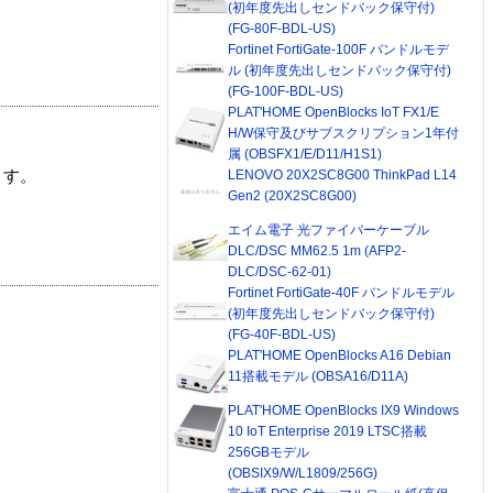
(初年度先出しセンドバック保守付)
(FG-80F-BDL-US)
Fortinet FortiGate-100F バンドルモデ
ル (初年度先出しセンドバック保守付)
(FG-100F-BDL-US)
PLAT'HOME OpenBlocks IoT FX1/E
H/W保守及びサブスクリプション1年付
属 (OBSFX1/E/D11/H1S1)
LENOVO 20X2SC8G00 ThinkPad L14
ます。
Gen2 (20X2SC8G00)
エイム電子 光ファイバーケーブル
DLC/DSC MM62.5 1m (AFP2-
DLC/DSC-62-01)
Fortinet FortiGate-40F バンドルモデル
(初年度先出しセンドバック保守付)
(FG-40F-BDL-US)
PLAT'HOME OpenBlocks A16 Debian
11搭載モデル (OBSA16/D11A)
PLAT'HOME OpenBlocks IX9 Windows
10 IoT Enterprise 2019 LTSC搭載
256GBモデル
(OBSIX9/W/L1809/256G)