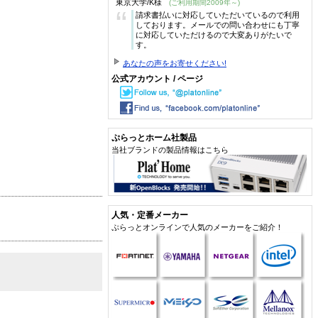
東京大学/K様
(ご利用期間2009年～)
“
請求書払いに対応していただいているので利用
しております。メールでの問い合わせにも丁寧
に対応していただけるので大変ありがたいで
す。
あなたの声をお寄せください!
公式アカウント / ページ
ぷらっとホーム社製品
当社ブランドの製品情報はこちら
人気・定番メーカー
ぷらっとオンラインで人気のメーカーをご紹介！