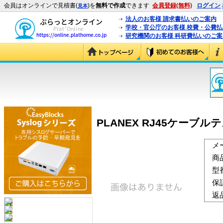
会員はオンラインで見積書(
)を
無料で作成
できます
会員登録(無料)
ログイン
見本
法人のお客様 請求書払いのご案内
学校・官公庁のお客様 校費・公費
研究機関のお客様 科研費払いのご案
PLANEX RJ45ケーブルテスタ
メ
商
型
保
返