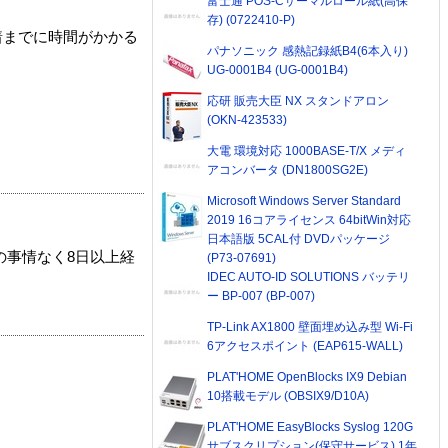
富士通 POS-Cサーマルロール紙(高保
存) (0722410-P)
着までに時間がかかる
パナソニック 感熱記録紙B4(6本入り)
UG-0001B4 (UG-0001B4)
応研 販売大臣 NX スタンドアロン
(OKN-423533)
大電 環境対応 1000BASE-T/X メディ
アコンバータ (DN1800SG2E)
Microsoft Windows Server Standard
2019 16コアライセンス 64bitWin対応
日本語版 5CAL付 DVDパッケージ
の事情なく8日以上経
(P73-07691)
IDEC AUTO-ID SOLUTIONS バッテリ
ー BP-007 (BP-007)
TP-Link AX1800 壁面埋め込み型 Wi-Fi
6アクセスポイント (EAP615-WALL)
PLAT'HOME OpenBlocks IX9 Debian
10搭載モデル (OBSIX9/D10A)
PLAT'HOME EasyBlocks Syslog 120G
サブスクリプション(保守サービス) 1年