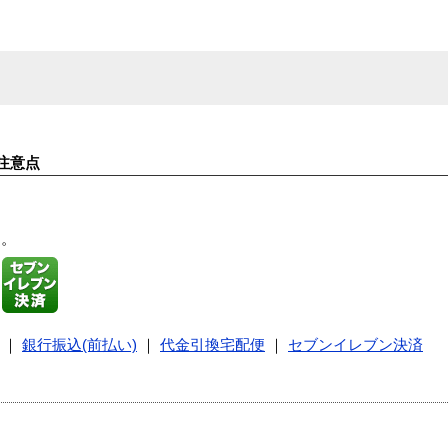
注意点
す。
｜
銀行振込(前払い)
｜
代金引換宅配便
｜
セブンイレブン決済