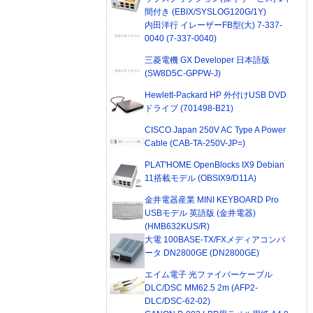
間付き (EBIX/SYSLOG120G/1Y)
内田洋行 イレーザーFB型(大) 7-337-
0040 (7-337-0040)
三菱電機 GX Developer 日本語版
(SW8D5C-GPPW-J)
Hewlett-Packard HP 外付けUSB DVD
ドライブ (701498-B21)
CISCO Japan 250V AC Type A Power
Cable (CAB-TA-250V-JP=)
PLAT'HOME OpenBlocks IX9 Debian
11搭載モデル (OBSIX9/D11A)
金井電器産業 MINI KEYBOARD Pro
USBモデル 英語版 (金井電器)
(HMB632KUS/R)
大電 100BASE-TX/FXメディアコンバ
ータ DN2800GE (DN2800GE)
エイム電子 光ファイバーケーブル
DLC/DSC MM62.5 2m (AFP2-
DLC/DSC-62-02)