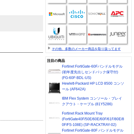
その他、多数のメーカー商品を取り扱ってます
注目の商品
Fortinet FortiGate-60Fバンドルモデル
(初年度先出しセンドバック保守付)
(FG-60F-BDL-US)
Hewlett-Packard HP LCD 8500 コンソ
ール (AF642A)
IBM Flex System コンソール・ブレイ
クアウト・ケーブル (81Y5286)
Fortinet Rack Mount Tray
(FortiGate40F/50E/60E/60F/61F/80E/8
0F/FS-108E) (SP-RACKTRAY-02)
Fortinet FortiGate-80F バンドルモデル