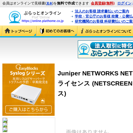
会員はオンラインで見積書(
)を
無料で作成
できます
会員登録(無料)
ログイン
見本
法人のお客様 請求書払いのご案内
学校・官公庁のお客様 校費・公費
研究機関のお客様 科研費払いのご案
Juniper NETWORKS NE
ライセンス (NETSCREEN
ス)