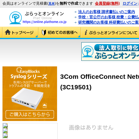
会員はオンラインで見積書(
)を
無料で作成
できます
会員登録(無料)
ログイン
見本
法人のお客様 請求書払いのご案内
学校・官公庁のお客様 校費・公費
研究機関のお客様 科研費払いのご案
3Com OfficeConnect Net
(3C19501)