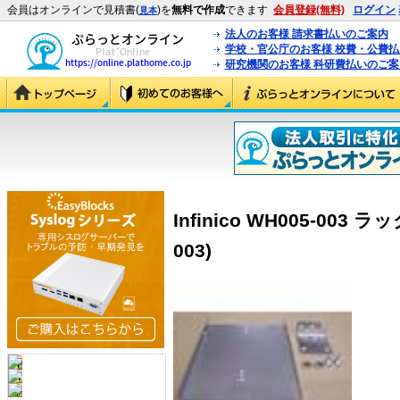
会員はオンラインで見積書(
)を
無料で作成
できます
会員登録(無料)
ログイン
見本
法人のお客様 請求書払いのご案内
学校・官公庁のお客様 校費・公費
研究機関のお客様 科研費払いのご案
Infinico WH005-003
003)