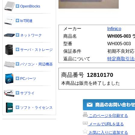
OpenBlocks
IoT関連
メーカー
Infinico
ネットワーク
商品名
WH005-0
型番
WH005-003
サーバ・ストレージ
保証条件
初期不良対応
返品について
特定商取引法
パソコン・周辺機器
商品番号
12810170
PCパーツ
本商品は販売を終了しました
サプライ
ソフト・ライセンス
このページを印刷する
メールでURLを送る
お気に入りに追加する