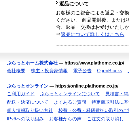
返品について
お客様のご都合による返品・交
ください。 商品開封後、または
合、返品・交換はお受けいたし
⇒
返品について詳しくはこちら
ぷらっとホーム株式会社
—
https://www.plathome.co.jp/
会社概要
株主・投資家情報
電子公告
OpenBlocks
ぷらっとオンライン
—
https://online.plathome.co.jp/
ご利用ガイド
ぷらっとオンラインについて
見積書・納
配送・決済について
よくあるご質問
特定商取引法に基
個人情報取り扱い方針
校費・公費・科研費払い取引のご
IPv6への取り組み
お客様からの声
ご注文の取り消し