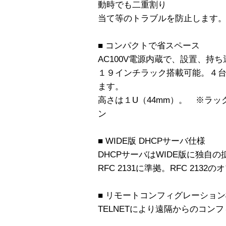
動時でも二重割り
当て等のトラブルを防止します
■ コンパクトで省スペース
AC100V電源内蔵で、設置、持
１９インチラック搭載可能。４台
ます。
高さは１U（44mm）。 ※ラ
ン
■ WIDE版 DHCPサーバ仕様
DHCPサーバはWIDE版に独自
RFC 2131に準拠。RFC 21
■ リモートコンフィグレーショ
TELNETにより遠隔からのコン