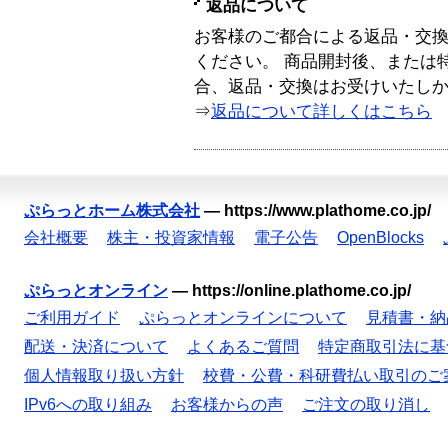
返品について
お客様のご都合による返品・交
ください。 商品開封後、または
合、返品・交換はお受けいたし
⇒
返品について詳しくはこちら
ぷらっとホーム株式会社
—
https://www.plathome.co.jp/
会社概要
株主・投資家情報
電子公告
OpenBlocks
ぷらっとオンライン
—
https://online.plathome.co.jp/
ご利用ガイド
ぷらっとオンラインについて
見積書・納
配送・決済について
よくあるご質問
特定商取引法に基
個人情報取り扱い方針
校費・公費・科研費払い取引のご
IPv6への取り組み
お客様からの声
ご注文の取り消し