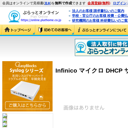
会員はオンラインで見積書(
)を
無料で作成
できます
会員登録(無料)
ログイン
見本
法人のお客様 請求書払いのご案内
学校・官公庁のお客様 校費・公費
研究機関のお客様 科研費払いのご案
Infinico マイクロ DHCP サ