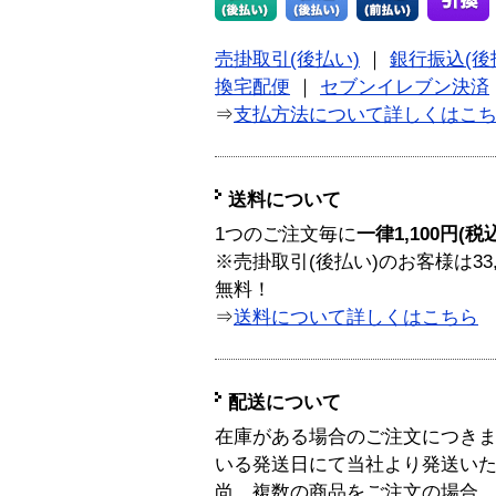
売掛取引(後払い)
｜
銀行振込(後
換宅配便
｜
セブンイレブン決済
⇒
支払方法について詳しくはこ
送料について
1つのご注文毎に
一律1,100円(税
※売掛取引(後払い)のお客様は33
無料！
⇒
送料について詳しくはこちら
配送について
在庫がある場合のご注文につき
いる発送日にて当社より発送い
尚、複数の商品をご注文の場合