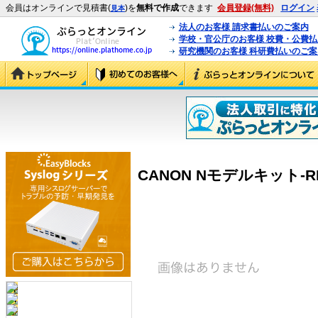
会員はオンラインで見積書(
)を
無料で作成
できます
会員登録(無料)
ログイン
見本
法人のお客様 請求書払いのご案内
学校・官公庁のお客様 校費・公費
研究機関のお客様 科研費払いのご案
CANON Nモデルキット-RF 