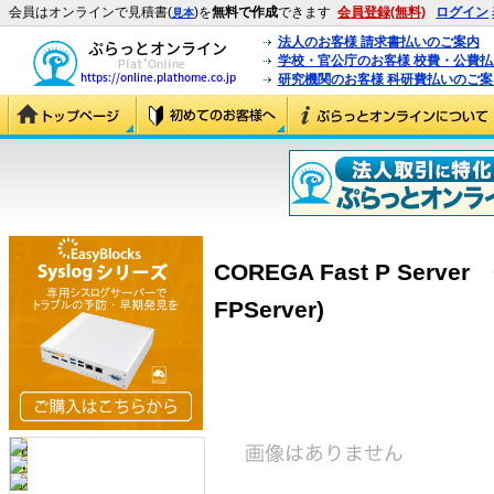
会員はオンラインで見積書(
)を
無料で作成
できます
会員登録(無料)
ログイン
見本
法人のお客様 請求書払いのご案内
学校・官公庁のお客様 校費・公費
研究機関のお客様 科研費払いのご案
COREGA Fast P Server 
FPServer)