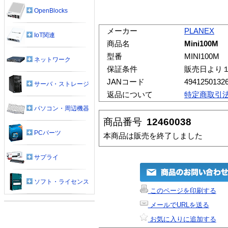
OpenBlocks
メーカー
PLANEX
IoT関連
商品名
Mini100M
型番
MINI100M
ネットワーク
保証条件
販売日より
JANコード
4941250132
サーバ・ストレージ
返品について
特定商取引
パソコン・周辺機器
商品番号
12460038
PCパーツ
本商品は販売を終了しました
サプライ
ソフト・ライセンス
このページを印刷する
メールでURLを送る
お気に入りに追加する