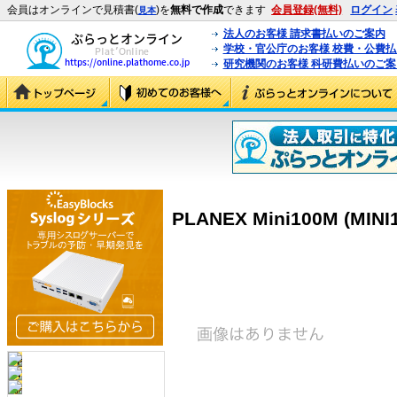
会員はオンラインで見積書(
)を
無料で作成
できます
会員登録(無料)
ログイン
見本
法人のお客様 請求書払いのご案内
学校・官公庁のお客様 校費・公費
研究機関のお客様 科研費払いのご案
PLANEX Mini100M (MINI