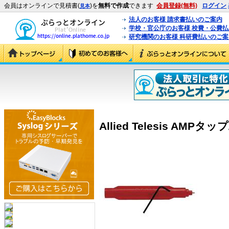
会員はオンラインで見積書(
)を
無料で作成
できます
会員登録(無料)
ログイン
見本
法人のお客様 請求書払いのご案内
学校・官公庁のお客様 校費・公費
研究機関のお客様 科研費払いのご案
Allied Telesis AMPタッ