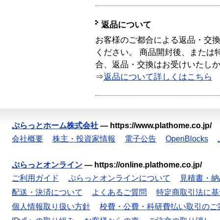
返品について
お客様のご都合による返品・交
ください。 商品開封後、または
合、返品・交換はお受けいたし
⇒
返品について詳しくはこちら
ぷらっとホーム株式会社
—
https://www.plathome.co.jp/
会社概要
株主・投資家情報
電子公告
OpenBlocks
ぷらっとオンライン
—
https://online.plathome.co.jp/
ご利用ガイド
ぷらっとオンラインについて
見積書・納
配送・決済について
よくあるご質問
特定商取引法に基
個人情報取り扱い方針
校費・公費・科研費払い取引のご