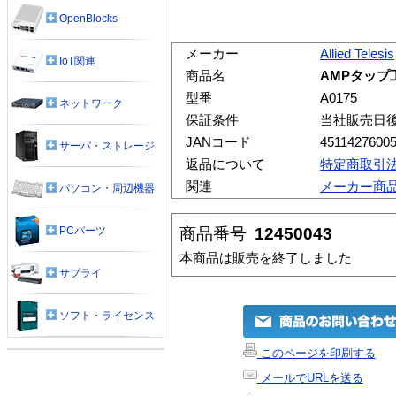
OpenBlocks
メーカー
Allied Telesis
IoT関連
商品名
AMPタップ
型番
A0175
ネットワーク
保証条件
当社販売日
JANコード
4511427600
サーバ・ストレージ
返品について
特定商取引
関連
メーカー商
パソコン・周辺機器
商品番号
12450043
PCパーツ
本商品は販売を終了しました
サプライ
ソフト・ライセンス
このページを印刷する
メールでURLを送る