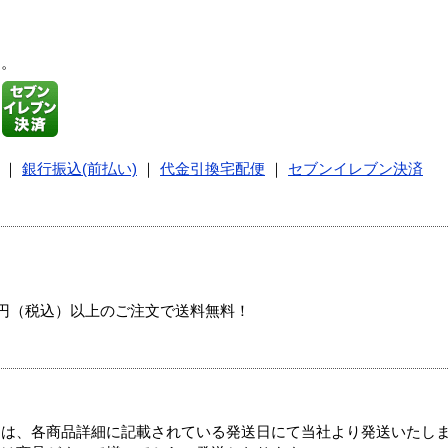
す。
｜
銀行振込(前払い)
｜
代金引換宅配便
｜
セブンイレブン決済
00円（税込）以上のご注文で送料無料！
ては、各商品詳細に記載されている発送日にて当社より発送いたし