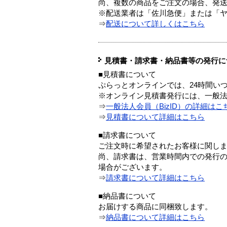
尚、複数の商品をご注文の場合、発
※配送業者は「佐川急便」または「
⇒
配送について詳しくはこちら
見積書・請求書・納品書等の発行に
■見積書について
ぷらっとオンラインでは、24時間い
※オンライン見積書発行には、一般法人
⇒
一般法人会員（BizID）の詳細はこ
⇒
見積書について詳細はこちら
■請求書について
ご注文時に希望されたお客様に関し
尚、請求書は、営業時間内での発行
場合がございます。
⇒
請求書について詳細はこちら
■納品書について
お届けする商品に同梱致します。
⇒
納品書について詳細はこちら