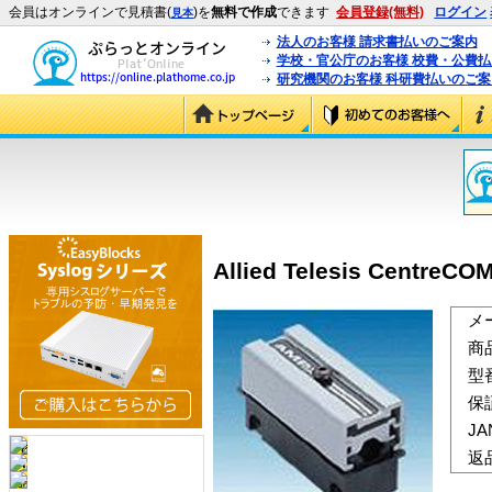
会員はオンラインで見積書(
)を
無料で作成
できます
会員登録(無料)
ログイン
見本
法人のお客様 請求書払いのご案内
学校・官公庁のお客様 校費・公費
研究機関のお客様 科研費払いのご案
Allied Telesis CentreCOM
メ
商
型
保
J
返