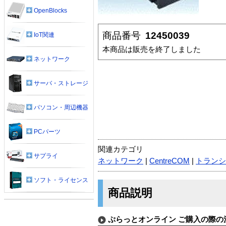
OpenBlocks
商品番号
12450039
IoT関連
本商品は販売を終了しました
ネットワーク
サーバ・ストレージ
パソコン・周辺機器
PCパーツ
関連カテゴリ
サプライ
ネットワーク
|
CentreCOM
|
トランシ
ソフト・ライセンス
商品説明
ぷらっとオンライン ご購入の際の