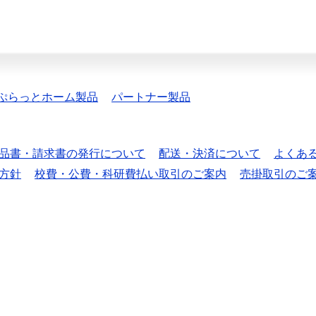
ぷらっとホーム製品
パートナー製品
品書・請求書の発行について
配送・決済について
よくあ
方針
校費・公費・科研費払い取引のご案内
売掛取引のご