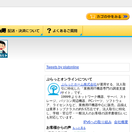
Tweets by platonline
ぷらっとオンラインについて
ぷらっとホーム株式会社
が運用する、法人取
引に特化した「業務用IT機器専門の調達支援
サイト」です。
1999年よりネットワーク機器、サーバ、スト
レージ、パソコン周辺機器、PCパーツ、ソフトウェ
ア、ライセンスなど、業務用IT機器中心に販売。品揃え
は業界トップクラスの約5.5万点です。法人取引に特化
し、学校・官公庁・一般法人のお客様の請求書後払いに
も対応しています。
IPv6への取り組み
会社概要
お客様からの声
もっと見る