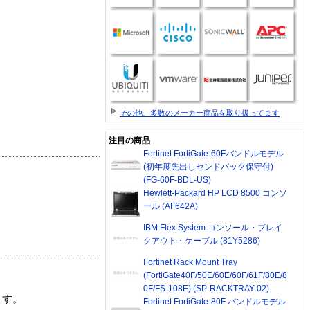
その他、多数のメーカー商品を取り扱ってます
注目の商品
Fortinet FortiGate-60Fバンドルモデル
(初年度先出しセンドバック保守付)
(FG-60F-BDL-US)
Hewlett-Packard HP LCD 8500 コンソ
ール (AF642A)
IBM Flex System コンソール・ブレイ
クアウト・ケーブル (81Y5286)
Fortinet Rack Mount Tray
(FortiGate40F/50E/60E/60F/61F/80E/8
0F/FS-108E) (SP-RACKTRAY-02)
ます。
Fortinet FortiGate-80F バンドルモデル