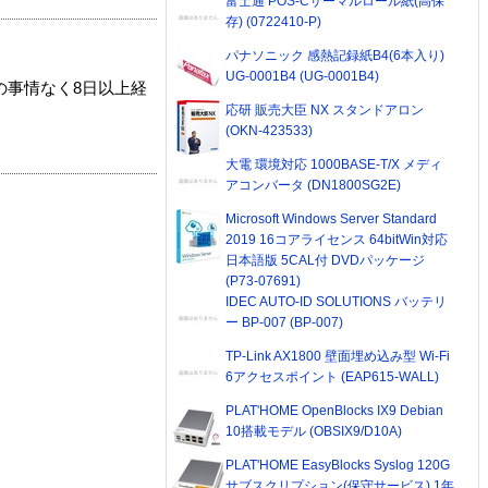
富士通 POS-Cサーマルロール紙(高保
存) (0722410-P)
パナソニック 感熱記録紙B4(6本入り)
UG-0001B4 (UG-0001B4)
の事情なく8日以上経
応研 販売大臣 NX スタンドアロン
(OKN-423533)
大電 環境対応 1000BASE-T/X メディ
アコンバータ (DN1800SG2E)
Microsoft Windows Server Standard
2019 16コアライセンス 64bitWin対応
日本語版 5CAL付 DVDパッケージ
(P73-07691)
IDEC AUTO-ID SOLUTIONS バッテリ
ー BP-007 (BP-007)
TP-Link AX1800 壁面埋め込み型 Wi-Fi
6アクセスポイント (EAP615-WALL)
PLAT'HOME OpenBlocks IX9 Debian
10搭載モデル (OBSIX9/D10A)
PLAT'HOME EasyBlocks Syslog 120G
サブスクリプション(保守サービス) 1年