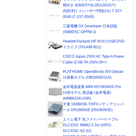
間付き (EBIX/SYSLOG120G/1Y)
内田洋行 イレーザーFB型(大) 7-337-
0040 (7-337-0040)
三菱電機 GX Developer 日本語版
(SW8D5C-GPPW-J)
Hewlett-Packard HP 外付けUSB DVD
ドライブ (701498-B21)
CISCO Japan 250V AC Type A Power
Cable (CAB-TA-250V-JP=)
PLAT'HOME OpenBlocks IX9 Debian
11搭載モデル (OBSIX9/D11A)
金井電器産業 MINI KEYBOARD Pro
USBモデル 英語版 (金井電器)
(HMB632KUS/R)
大電 100BASE-TX/FXメディアコンバ
ータ DN2800GE (DN2800GE)
エイム電子 光ファイバーケーブル
DLC/DSC MM62.5 2m (AFP2-
DLC/DSC-62-02)