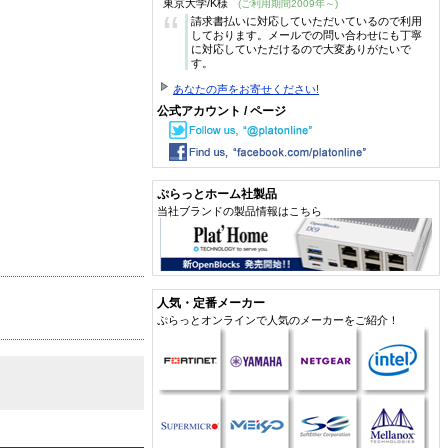
東京大学/K様
(ご利用期間2009年～)
“
請求書払いに対応していただいているので利用
しております。メールでの問い合わせにも丁寧
に対応していただけるので大変ありがたいで
す。
あなたの声をお寄せください!
公式アカウント / ページ
ぷらっとホーム社製品
当社ブランドの製品情報はこちら
人気・定番メーカー
ぷらっとオンラインで人気のメーカーをご紹介！