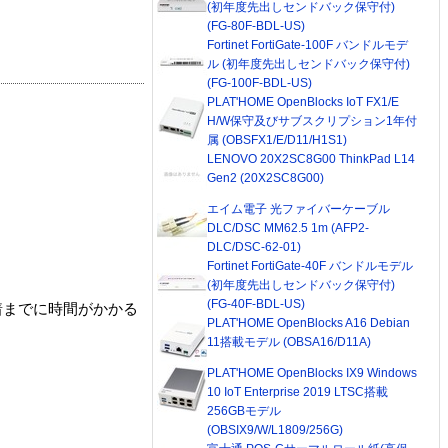
(初年度先出しセンドバック保守付)
(FG-80F-BDL-US)
Fortinet FortiGate-100F バンドルモデ
ル (初年度先出しセンドバック保守付)
(FG-100F-BDL-US)
PLAT'HOME OpenBlocks IoT FX1/E
H/W保守及びサブスクリプション1年付
属 (OBSFX1/E/D11/H1S1)
LENOVO 20X2SC8G00 ThinkPad L14
Gen2 (20X2SC8G00)
エイム電子 光ファイバーケーブル
DLC/DSC MM62.5 1m (AFP2-
DLC/DSC-62-01)
Fortinet FortiGate-40F バンドルモデル
(初年度先出しセンドバック保守付)
(FG-40F-BDL-US)
着までに時間がかかる
PLAT'HOME OpenBlocks A16 Debian
11搭載モデル (OBSA16/D11A)
PLAT'HOME OpenBlocks IX9 Windows
10 IoT Enterprise 2019 LTSC搭載
256GBモデル
(OBSIX9/W/L1809/256G)