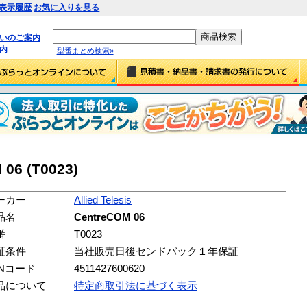
表示履歴
お気に入りを見る
払いのご案内
内
型番まとめ検索»
 06 (T0023)
ーカー
Allied Telesis
品名
CentreCOM 06
番
T0023
証条件
当社販売日後センドバック１年保証
ANコード
4511427600620
品について
特定商取引法に基づく表示