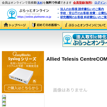
会員はオンラインで見積書(
)を
無料で作成
できます
会員登録(無料)
ログイン
見本
法人のお客様 請求書払いのご案内
学校・官公庁のお客様 校費・公費
研究機関のお客様 科研費払いのご案
Allied Telesis CentreCOM