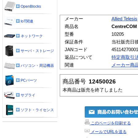
OpenBlocks
メーカー
Allied Telesis
IoT関連
商品名
CentreCOM 
型番
10205
ネットワーク
保証条件
当社販売日
JANコード
4511427000
サーバ・ストレージ
返品について
特定商取引
関連
メーカー商
パソコン・周辺機器
商品番号
12450026
PCパーツ
本商品は販売を終了しました
サプライ
ソフト・ライセンス
このページを印刷する
メールでURLを送る