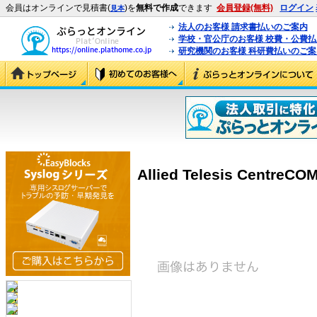
会員はオンラインで見積書(
)を
無料で作成
できます
会員登録(無料)
ログイン
見本
法人のお客様 請求書払いのご案内
学校・官公庁のお客様 校費・公費
研究機関のお客様 科研費払いのご案
Allied Telesis CentreCOM