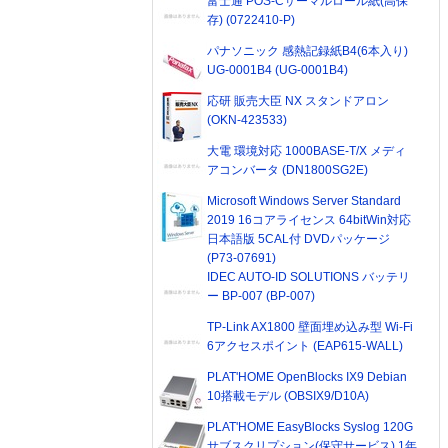
富士通 POS-Cサーマルロール紙(高保
存) (0722410-P)
パナソニック 感熱記録紙B4(6本入り)
UG-0001B4 (UG-0001B4)
応研 販売大臣 NX スタンドアロン
(OKN-423533)
大電 環境対応 1000BASE-T/X メディ
アコンバータ (DN1800SG2E)
Microsoft Windows Server Standard
2019 16コアライセンス 64bitWin対応
日本語版 5CAL付 DVDパッケージ
(P73-07691)
IDEC AUTO-ID SOLUTIONS バッテリ
ー BP-007 (BP-007)
TP-Link AX1800 壁面埋め込み型 Wi-Fi
6アクセスポイント (EAP615-WALL)
PLAT'HOME OpenBlocks IX9 Debian
10搭載モデル (OBSIX9/D10A)
PLAT'HOME EasyBlocks Syslog 120G
サブスクリプション(保守サービス) 1年