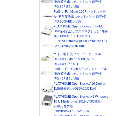
(初年度先出しセンドバック保守付)
(FG-80F-BDL-US)
Fortinet FortiGate-100F バンドルモデ
ル (初年度先出しセンドバック保守付)
(FG-100F-BDL-US)
PLAT'HOME OpenBlocks IoT FX1/E
H/W保守及びサブスクリプション1年付
属 (OBSFX1/E/D11/H1S1)
LENOVO 20X2SC8G00 ThinkPad L14
Gen2 (20X2SC8G00)
エイム電子 光ファイバーケーブル
DLC/DSC MM62.5 1m (AFP2-
DLC/DSC-62-01)
Fortinet FortiGate-40F バンドルモデル
(初年度先出しセンドバック保守付)
(FG-40F-BDL-US)
PLAT'HOME OpenBlocks A16 Debian
11搭載モデル (OBSA16/D11A)
PLAT'HOME OpenBlocks IX9 Windows
10 IoT Enterprise 2019 LTSC搭載
256GBモデル
(OBSIX9/W/L1809/256G)