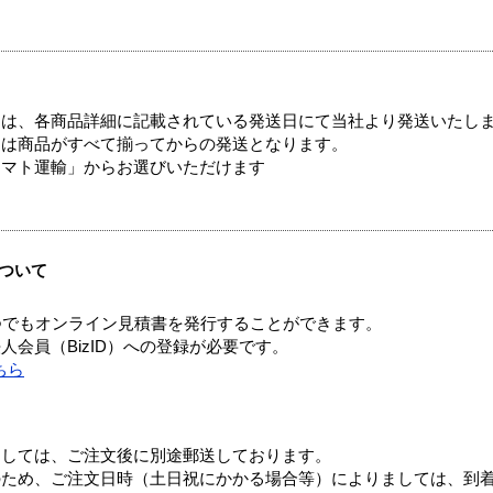
ては、各商品詳細に記載されている発送日にて当社より発送いたし
送は商品がすべて揃ってからの発送となります。
ヤマト運輸」からお選びいただけます
ついて
つでもオンライン見積書を発行することができます。
会員（BizID）への登録が必要です。
ちら
ましては、ご注文後に別途郵送しております。
のため、ご注文日時（土日祝にかかる場合等）によりましては、到