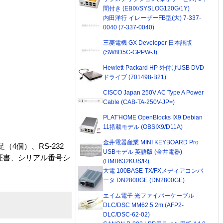
間付き (EBIX/SYSLOG120G/1Y)
内田洋行 イレーザーFB型(大) 7-337-
0040 (7-337-0040)
三菱電機 GX Developer 日本語版
(SW8D5C-GPPW-J)
Hewlett-Packard HP 外付けUSB DVD
ドライブ (701498-B21)
CISCO Japan 250V AC Type A Power
Cable (CAB-TA-250V-JP=)
PLAT'HOME OpenBlocks IX9 Debian
11搭載モデル (OBSIX9/D11A)
金井電器産業 MINI KEYBOARD Pro
4個）、RS-232
USBモデル 英語版 (金井電器)
証書、シリアル番号シ
(HMB632KUS/R)
大電 100BASE-TX/FXメディアコンバ
ータ DN2800GE (DN2800GE)
エイム電子 光ファイバーケーブル
DLC/DSC MM62.5 2m (AFP2-
DLC/DSC-62-02)