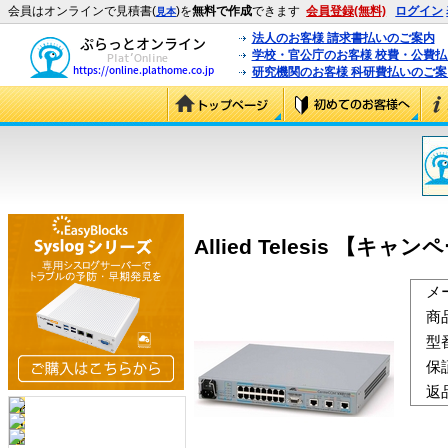
会員はオンラインで見積書(
)を
無料で作成
できます
会員登録(無料)
ログイン
見本
法人のお客様 請求書払いのご案内
学校・官公庁のお客様 校費・公費
研究機関のお客様 科研費払いのご案
Allied Telesis 【キャン
メ
商
型
保
返