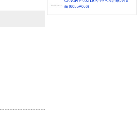
CANON P-002 LBP用ラベル用紙 A4 0
面 (6055A006)