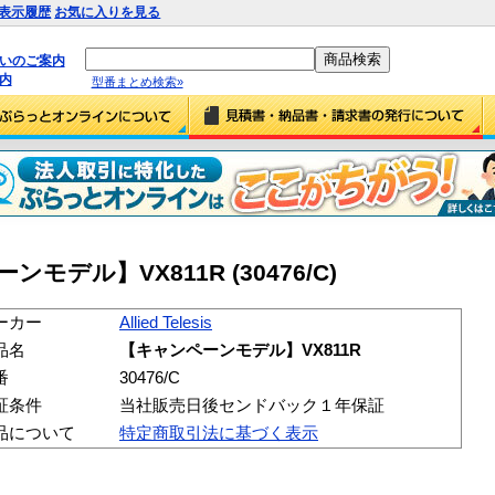
表示履歴
お気に入りを見る
払いのご案内
内
型番まとめ検索»
ペーンモデル】VX811R (30476/C)
ーカー
Allied Telesis
品名
【キャンペーンモデル】VX811R
番
30476/C
証条件
当社販売日後センドバック１年保証
品について
特定商取引法に基づく表示