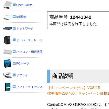
OpenBlocks
商品番号
12441342
IoT関連
本商品は販売を終了しました
ネットワーク
サーバ・ストレージ
パソコン・周辺機器
PCパーツ
商品説明
サプライ
ソフト・ライセンス
【キャンペーンモデル】VX811R
標準価格239,400→キャンペーン価格14
CentreCOM VX811R/VX50