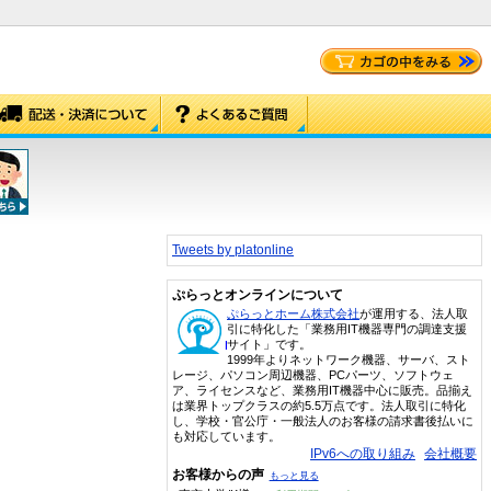
Tweets by platonline
ぷらっとオンラインについて
ぷらっとホーム株式会社
が運用する、法人取
引に特化した「業務用IT機器専門の調達支援
サイト」です。
1999年よりネットワーク機器、サーバ、スト
レージ、パソコン周辺機器、PCパーツ、ソフトウェ
ア、ライセンスなど、業務用IT機器中心に販売。品揃え
は業界トップクラスの約5.5万点です。法人取引に特化
し、学校・官公庁・一般法人のお客様の請求書後払いに
も対応しています。
IPv6への取り組み
会社概要
お客様からの声
もっと見る