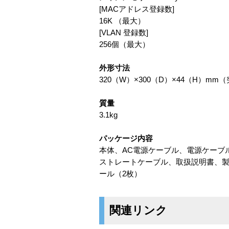
[MACアドレス登録数]
16K （最大）
[VLAN 登録数]
256個（最大）
外形寸法
320（W）×300（D）×44（H）m
質量
3.1kg
パッケージ内容
本体、AC電源ケーブル、電源ケーブル
ストレートケーブル、取扱説明書、製
ール（2枚）
関連リンク