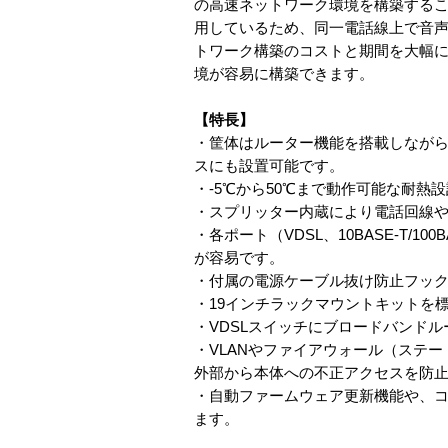
の高速ネットワーク環境を構築することができるVD
用しているため、同一電話線上で音声
トワーク構築のコストと期間を大幅
境が容易に構築できます。
【特長】
・筐体はルーター機能を搭載しながら、
スにも設置可能です。
・-5℃から50℃まで動作可能な耐熱
・スプリッター内蔵により電話回線や
・各ポート（VDSL、10BASE-T/
が容易です。
・付属の電源ケーブル抜け防止フッ
・19インチラックマウントキットを
・VDSLスイッチにブロードバンド
・VLANやファイアウォール（ステ
外部から本体への不正アクセスを防
・自動ファームウェア更新機能や、コ
ます。