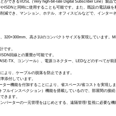
SL（Very high-bit-rate Digital Subscriber Lin
やISDNと同時に使用することも可能です。また、既設の電話線を
に削減でき、マンション、ホテル、オフィスビルなどで、インター
320×300mm、高さ1Uのコンパクトサイズを実現しています。
設計です。
ISDN回線との重畳が可能です。
100BASE-TX、コンソール）、電源コネクター、LEDなどのすべて
クにより、ケーブルの脱落を防止できます。
標準添付しています。
ルーター機能を付加することにより、省スペース/省コストを実現し
ートフルインスペクション）機能を搭載しているので、部屋間の接続
止できます。
ンバーターの一元管理をはじめとする、遠隔管理/ 監視に必要な機