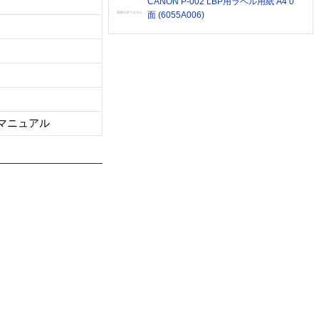
CANON P-002 LBP用ラベル用紙 A4 0
面 (6055A006)
、マニュアル