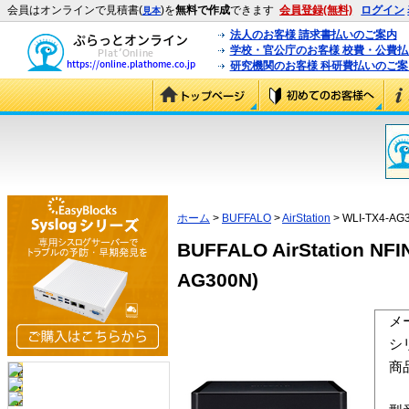
会員はオンラインで見積書(
)を
無料で作成
できます
会員登録(無料)
ログイン
見本
法人のお客様 請求書払いのご案内
学校・官公庁のお客様 校費・公費
研究機関のお客様 科研費払いのご案
ホーム
>
BUFFALO
>
AirStation
> WLI-TX4-AG
BUFFALO AirStation NF
AG300N)
メ
シ
商