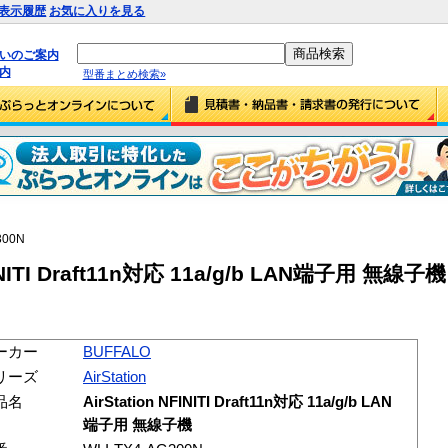
表示履歴
お気に入りを見る
払いのご案内
内
型番まとめ検索»
300N
INITI Draft11n対応 11a/g/b LAN端子用 無線子機 
ーカー
BUFFALO
リーズ
AirStation
品名
AirStation NFINITI Draft11n対応 11a/g/b LAN
端子用 無線子機