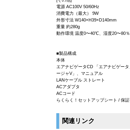
電源 AC100V 50/60Hz
消費電力（最大） 9W
外形寸法 W140×H39×D140mm
重量 約280g
動作環境 温度0〜40℃、湿度20〜80
■製品構成
本体
エアナビゲータCD 「エアナビゲー
ージャV」、マニュアル
LANケーブル ストレート
ACアダプタ
ACコード
らくらく！セットアップシート / 保証
関連リンク