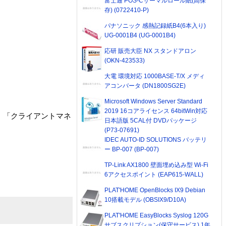
富士通 POS-Cサーマルロール紙(高保
存) (0722410-P)
パナソニック 感熱記録紙B4(6本入り)
UG-0001B4 (UG-0001B4)
応研 販売大臣 NX スタンドアロン
(OKN-423533)
大電 環境対応 1000BASE-T/X メディ
アコンバータ (DN1800SG2E)
Microsoft Windows Server Standard
2019 16コアライセンス 64bitWin対応
」「クライアントマネ
日本語版 5CAL付 DVDパッケージ
(P73-07691)
IDEC AUTO-ID SOLUTIONS バッテリ
ー BP-007 (BP-007)
TP-Link AX1800 壁面埋め込み型 Wi-Fi
6アクセスポイント (EAP615-WALL)
PLAT'HOME OpenBlocks IX9 Debian
10搭載モデル (OBSIX9/D10A)
PLAT'HOME EasyBlocks Syslog 120G
サブスクリプション(保守サービス) 1年