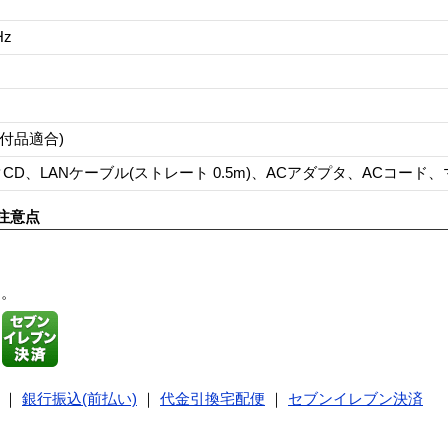
Hz
添付品適合)
CD、LANケーブル(ストレート 0.5m)、ACアダプタ、ACコード
注意点
す。
｜
銀行振込(前払い)
｜
代金引換宅配便
｜
セブンイレブン決済