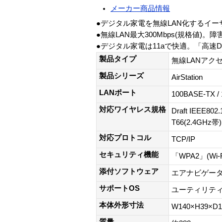
メーカー商品情報
●デジタル家電を無線LAN化するイ
●無線LAN最大300Mbps(規格値)。障
●デジタル家電は11aで快適。「高速Dr
製品タイプ
無線LANアク
製品シリーズ
AirStation
LANポート
100BASE-TX
対応ワイヤレス規格
Draft IEEE80
T66(2.4GHz帯)
対応プロトコル
TCP/IP
セキュリティ機能
「WPA2」(Wi-Fi
添付ソフトウェア
エアナビゲータ
サポートOS
ユーティリティ:Win
本体外形寸法
W140×H39×