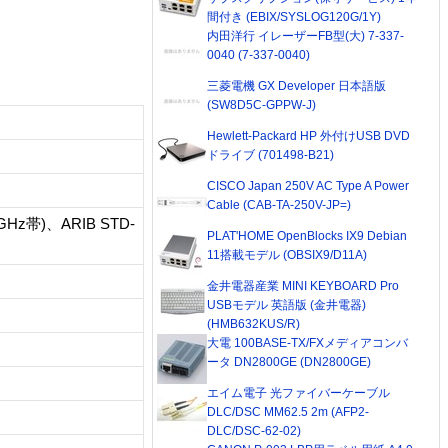
間付き (EBIX/SYSLOG120G/1Y)
内田洋行 イレーザーFB型(大) 7-337-
0040 (7-337-0040)
三菱電機 GX Developer 日本語版
(SW8D5C-GPPW-J)
Hewlett-Packard HP 外付けUSB DVD
ドライブ (701498-B21)
CISCO Japan 250V AC Type A Power
Cable (CAB-TA-250V-JP=)
(5GHz帯)、ARIB STD-
PLAT'HOME OpenBlocks IX9 Debian
11搭載モデル (OBSIX9/D11A)
金井電器産業 MINI KEYBOARD Pro
USBモデル 英語版 (金井電器)
(HMB632KUS/R)
大電 100BASE-TX/FXメディアコンバ
ータ DN2800GE (DN2800GE)
エイム電子 光ファイバーケーブル
DLC/DSC MM62.5 2m (AFP2-
DLC/DSC-62-02)