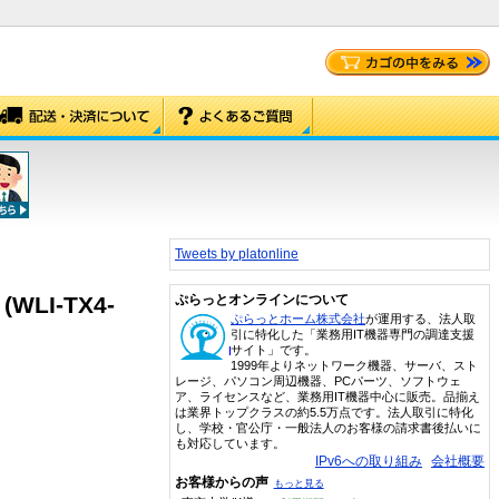
Tweets by platonline
(WLI-TX4-
ぷらっとオンラインについて
ぷらっとホーム株式会社
が運用する、法人取
引に特化した「業務用IT機器専門の調達支援
サイト」です。
1999年よりネットワーク機器、サーバ、スト
レージ、パソコン周辺機器、PCパーツ、ソフトウェ
ア、ライセンスなど、業務用IT機器中心に販売。品揃え
は業界トップクラスの約5.5万点です。法人取引に特化
し、学校・官公庁・一般法人のお客様の請求書後払いに
も対応しています。
IPv6への取り組み
会社概要
お客様からの声
もっと見る