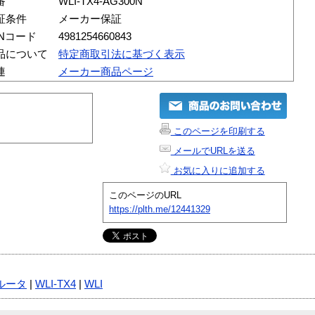
番
WLI-TX4-AG300N
証条件
メーカー保証
ANコード
4981254660843
品について
特定商取引法に基づく表示
連
メーカー商品ページ
このページを印刷する
メールでURLを送る
お気に入りに追加する
このページのURL
https://plth.me/12441329
ルータ
|
WLI-TX4
|
WLI