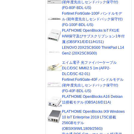
(初年度先出しセンドバック保守付)
(FG-80F-BDL-US)
Fortinet FortiGate-100F バンドルモデ
ル (初年度先出しセンドバック保守付)
(FG-100F-BDL-US)
PLAT'HOME OpenBlocks IoT FX1/E
H/W保守及びサブスクリプション1年付
属 (OBSFX1/E/D11/H1S1)
LENOVO 20X2SC8G00 ThinkPad L14
Gen2 (20X2SC8G00)
エイム電子 光ファイバーケーブル
DLC/DSC MM62.5 1m (AFP2-
DLC/DSC-62-01)
Fortinet FortiGate-40F バンドルモデル
(初年度先出しセンドバック保守付)
(FG-40F-BDL-US)
PLAT'HOME OpenBlocks A16 Debian
11搭載モデル (OBSA16/D11A)
PLAT'HOME OpenBlocks IX9 Windows
10 IoT Enterprise 2019 LTSC搭載
256GBモデル
(OBSIX9/W/L1809/256G)