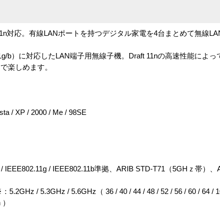
t2.0 11n対応。有線LANポートを持つデジタル家電を4台まとめて無線LA
11a、11g/b）に対応したLAN端子用無線子機。Draft 11nの高速性能
しで楽しめます。
XP / 2000 / Me / 98SE
11a / IEEE802.11g / IEEE802.11b準拠、ARIB STD-T71（5GHｚ帯）、
5.3GHz / 5.6GHz（ 36 / 40 / 44 / 48 / 52 / 56 / 60 / 64 / 100 /
ch ）