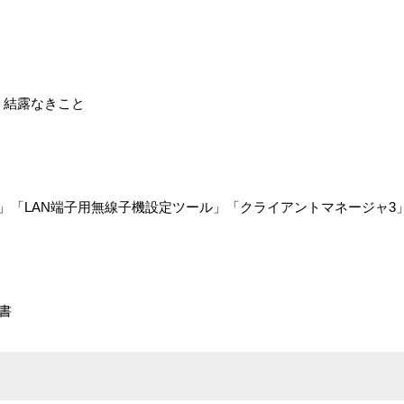
％ 結露なきこと
タ」「LAN端子用無線子機設定ツール」「クライアントマネージャ3
書