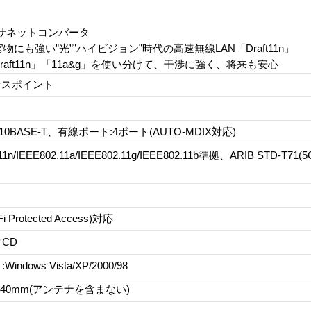
ーサネットコンバータ
害物にも強い”光””ハイビジョン”時代の高速無線LAN「Draft11n」
aft11n」「11a&g」を使い分けて、干渉に強く、将来も安心
セスポイント
 / 10BASE-T、有線ポート:4ポート(AUTO-MDIX対応)
2.11n/IEEE802.11a/IEEE802.11g/IEEE802.11b準拠、ARIB STD-T71
 Protected Access)対応
CD
dows Vista/XP/2000/98
D140mm(アンテナを含まない)