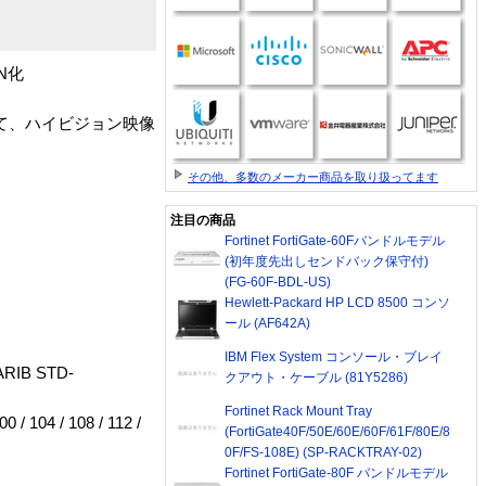
N化
によって、ハイビジョン映像
その他、多数のメーカー商品を取り扱ってます
注目の商品
Fortinet FortiGate-60Fバンドルモデル
(初年度先出しセンドバック保守付)
(FG-60F-BDL-US)
Hewlett-Packard HP LCD 8500 コンソ
ール (AF642A)
IBM Flex System コンソール・ブレイ
ARIB STD-
クアウト・ケーブル (81Y5286)
Fortinet Rack Mount Tray
 104 / 108 / 112 /
(FortiGate40F/50E/60E/60F/61F/80E/8
0F/FS-108E) (SP-RACKTRAY-02)
Fortinet FortiGate-80F バンドルモデル