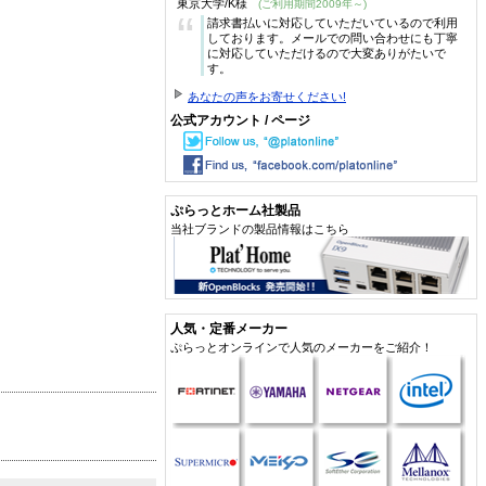
東京大学/K様
(ご利用期間2009年～)
“
請求書払いに対応していただいているので利用
しております。メールでの問い合わせにも丁寧
に対応していただけるので大変ありがたいで
す。
あなたの声をお寄せください!
公式アカウント / ページ
ぷらっとホーム社製品
当社ブランドの製品情報はこちら
人気・定番メーカー
ぷらっとオンラインで人気のメーカーをご紹介！