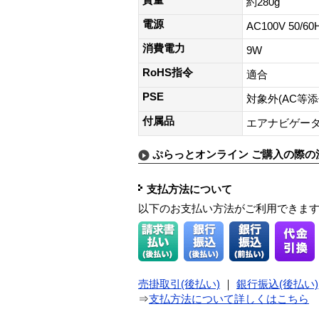
質量
約280g
電源
AC100V 50/60
消費電力
9W
RoHS指令
適合
PSE
対象外(AC等
付属品
エアナビゲータ
ぷらっとオンライン ご購入の際の
支払方法について
以下のお支払い方法がご利用できま
売掛取引(後払い)
｜
銀行振込(後払い)
⇒
支払方法について詳しくはこちら