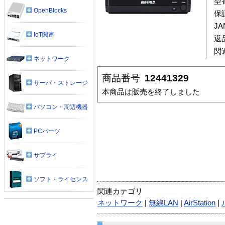
型
OpenBlocks
保
J
IoT関連
返
関
ネットワーク
商品番号
12441329
サーバ・ストレージ
本商品は販売を終了しました
パソコン・周辺機器
PCパーツ
サプライ
ソフト・ライセンス
関連カテゴリ
ネットワーク
|
無線LAN
|
AirStation
|