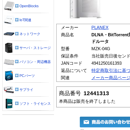
OpenBlocks
IoT関連
メーカー
PLANEX
ネットワーク
商品名
DLNA・BitTor
ドルータ
サーバ・ストレージ
型番
MZK-04G
保証条件
当社販売日後セン
パソコン・周辺機器
JANコード
4941250161393
返品について
特定商取引法に基
PCパーツ
関連
メーカー商品ペー
サプライ
商品番号
12441313
本商品は販売を終了しました
ソフト・ライセンス