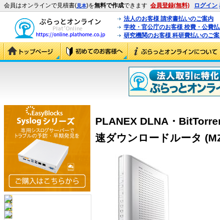
会員はオンラインで見積書(
)を
無料で作成
できます
会員登録(無料)
ログイン
見本
法人のお客様 請求書払いのご案内
学校・官公庁のお客様 校費・公費
研究機関のお客様 科研費払いのご案
PLANEX DLNA・BitT
速ダウンロードルータ (MZK