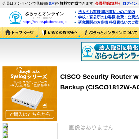
会員はオンラインで見積書(
)を
無料で作成
できます
会員登録(無料)
ログイン
見本
法人のお客様 請求書払いのご案内
学校・官公庁のお客様 校費・公費
研究機関のお客様 科研費払いのご案
CISCO Security Router w
Backup (CISCO1812W-AG