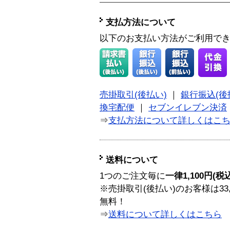
支払方法について
以下のお支払い方法がご利用で
売掛取引(後払い)
｜
銀行振込(後
換宅配便
｜
セブンイレブン決済
⇒
支払方法について詳しくはこ
送料について
1つのご注文毎に
一律1,100円(税
※売掛取引(後払い)のお客様は33
無料！
⇒
送料について詳しくはこちら