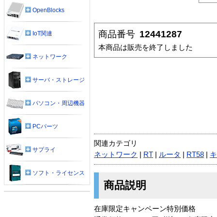
OpenBlocks
商品番号
12441287
IoT関連
本商品は販売を終了しました
ネットワーク
サーバ・ストレージ
パソコン・周辺機器
PCパーツ
関連カテゴリ
サプライ
ネットワーク
|
RT
|
ルータ
|
RT58
|
キ
ソフト・ライセンス
商品説明
在庫限定キャンペーン特別価格