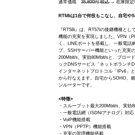
通常価格
35,800円 税込
→ 在庫限
RT58iは1台で何役もこなし、自宅
『RT58i』は、RT57iの後継機種
機能の充実を実現しました。VPN（P
く、LINEポートを搭載し、一般電話網
プ、SSHサーバー機能といった充実
200Mbit/s、実効80Mbit/
ックDNSサービス「ネットボランチ
インターネットプロトコル「IPv6」
から行なえます。自宅からSOHO、
ンルーターです。
<特徴>
・スループット最大200Mbit/s、実効
・一般電話網（ISDN/アナログ）対応
・VoIP機能搭載
・VPN（PPTP）機能搭載
・充実の管理機能搭載