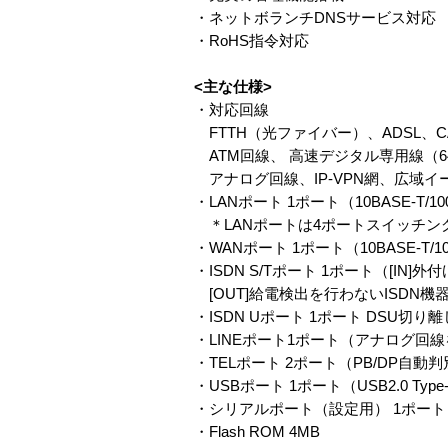
・ネットボランチDNSサービス対応
・RoHS指令対応
<主な仕様>
・対応回線
FTTH（光ファイバー）、ADSL、CA
ATM回線、 高速デジタル専用線（64kbit
アナログ回線、IP-VPN網、広域イ
・LANポート 1ポート（10BASE-T
＊LANポートは4ポートスイッチン
・WANポート 1ポート（10BASE-T
・ISDN S/Tポート 1ポート（[IN]
[OUT]給電検出を行わないISDN機
・ISDN Uポート 1ポート DSU切
・LINEポート1ポート（アナログ回
・TELポート 2ポート（PB/DP自動
・USBポート 1ポート（USB2.0 T
・シリアルポート（設定用） 1ポート（D-
・Flash ROM 4MB