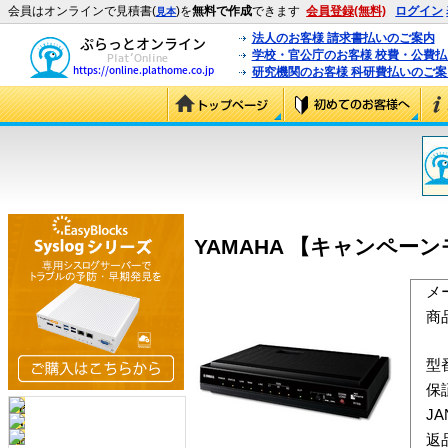
会員はオンラインで見積書(
)を
無料で作成
できます
会員登録(無料)
ログイン
見本
法人のお客様 請求書払いのご案内
学校・官公庁のお客様 校費・公費
研究機関のお客様 科研費払いのご案
YAMAHA 【キャンペーンモ
メ
商
型
保
J
返