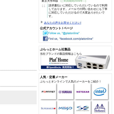
東京大学/K様
(ご利用期間2009年～)
“
請求書払いに対応していただいているので利用
しております。メールでの問い合わせにも丁寧
に対応していただけるので大変ありがたいで
す。
あなたの声をお寄せください!
公式アカウント / ページ
ぷらっとホーム社製品
当社ブランドの製品情報はこちら
人気・定番メーカー
ぷらっとオンラインで人気のメーカーをご紹介！