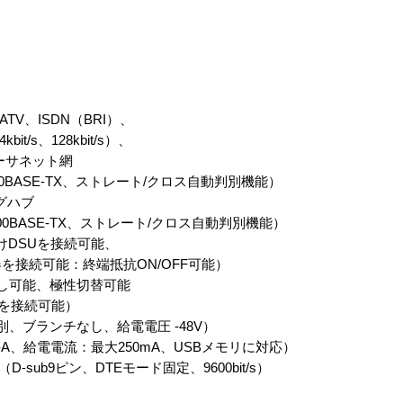
TV、ISDN（BRI）、
/s、128kbit/s）、
ーサネット網
/100BASE-TX、ストレート/クロス自動判別機能）
グハブ
/100BASE-TX、ストレート/クロス自動判別機能）
外付けDSUを接続可能、
器を接続可能：終端抵抗ON/OFF可能）
り離し可能、極性切替可能
線を接続可能）
判別、ブランチなし、給電電圧 -48V）
ype-A、給電電流：最大250mA、USBメモリに対応）
sub9ピン、DTEモード固定、9600bit/s）