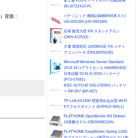
富士通 POS-Cサーマルロール紙(高保
存) (0722410-P)
パナソニック 感熱記録紙B4(6本入り)
SB）背面：
UG-0001B4 (UG-0001B4)
応研 販売大臣 NX スタンドアロン
(OKN-423533)
大電 環境対応 1000BASE-T/X メディ
アコンバータ (DN1800SG2E)
Microsoft Windows Server Standard
2019 16コアライセンス 64bitWin対応
日本語版 5CAL付 DVDパッケージ
(P73-07691)
IDEC AUTO-ID SOLUTIONS バッテリ
ー BP-007 (BP-007)
TP-Link AX1800 壁面埋め込み型 Wi-Fi
6アクセスポイント (EAP615-WALL)
PLAT'HOME OpenBlocks IX9 Debian
10搭載モデル (OBSIX9/D10A)
PLAT'HOME EasyBlocks Syslog 120G
サブスクリプション(保守サービス) 1年