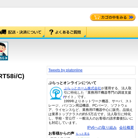
Tweets by platonline
8i/C)
ぷらっとオンラインについて
ぷらっとホーム株式会社
が運用する、法人取
引に特化した「業務用IT機器専門の調達支援
サイト」です。
1999年よりネットワーク機器、サーバ、スト
レージ、パソコン周辺機器、PCパーツ、ソフトウェ
ア、ライセンスなど、業務用IT機器中心に販売。品揃え
は業界トップクラスの約5.5万点です。法人取引に特化
し、学校・官公庁・一般法人のお客様の請求書後払いに
も対応しています。
IPv6への取り組み
会社概要
お客様からの声
もっと見る