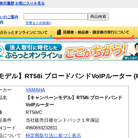
表示履歴
お気に入りを見る
払いのご案内
内
型番まとめ検索»
デル】RT58i ブロードバンドVoIPルーター (RT5
ーカー
YAMAHA
品名
【キャンペーンモデル】RT58i ブロードバンド
VoIPルーター
番
RT58i/C
証条件
当社販売日後センドバック１年保証
ANコード
4960693232811
品について
特定商取引法に基づく表示