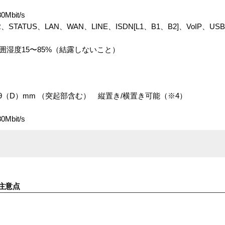
bit/s
TATUS、LAN、WAN、LINE、ISDN[L1、B1、B2]、VoIP、U
囲湿度15〜85%（結露しないこと）
×159（D）mm （突起部含む） 縦置き/横置き可能（※4）
bit/s
注意点
す。