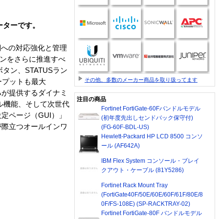
ーターです。
話網への対応強化と管理
ョンをさらに推進すべ
タン、STATUSラン
その他、多数のメーカー商品を取り扱ってます
ープットも最大
マハが提供するダイナミ
注目の商品
ル機能、そして次世代
Fortinet FortiGate-60Fバンドルモデル
定ページ（GUI）」
(初年度先出しセンドバック保守付)
が際立つオールインワ
(FG-60F-BDL-US)
Hewlett-Packard HP LCD 8500 コンソ
ール (AF642A)
IBM Flex System コンソール・ブレイ
クアウト・ケーブル (81Y5286)
Fortinet Rack Mount Tray
(FortiGate40F/50E/60E/60F/61F/80E/8
0F/FS-108E) (SP-RACKTRAY-02)
Fortinet FortiGate-80F バンドルモデル