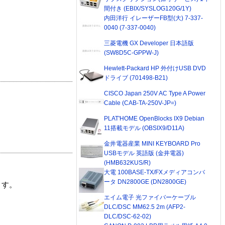
間付き (EBIX/SYSLOG120G/1Y)
内田洋行 イレーザーFB型(大) 7-337-
0040 (7-337-0040)
三菱電機 GX Developer 日本語版
(SW8D5C-GPPW-J)
Hewlett-Packard HP 外付けUSB DVD
ドライブ (701498-B21)
CISCO Japan 250V AC Type A Power
Cable (CAB-TA-250V-JP=)
PLAT'HOME OpenBlocks IX9 Debian
11搭載モデル (OBSIX9/D11A)
金井電器産業 MINI KEYBOARD Pro
USBモデル 英語版 (金井電器)
(HMB632KUS/R)
大電 100BASE-TX/FXメディアコンバ
ータ DN2800GE (DN2800GE)
ます。
エイム電子 光ファイバーケーブル
DLC/DSC MM62.5 2m (AFP2-
DLC/DSC-62-02)