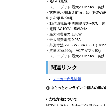
・RAM 32MB
・スループット 最大200Mbit/s、実効80M
・状態表示用LED 前面：10（POWER、S
4（LAN[LINK×4]）
・動作環境条件 周囲温度0〜40℃、周
・電源 AC100V 50/60Hz
・最大消費電力 13.6W
・最大消費電流 0.26A
・外形寸法 220（W）×43.5（H）
・質量 本体560g、ACアダプタ90g
・スループット 最大200Mbit/s、実効80M
関連リンク
メーカー商品情報
ぷらっとオンライン ご購入の際の
支払方法について
以下のお支払い方法がご利用できま