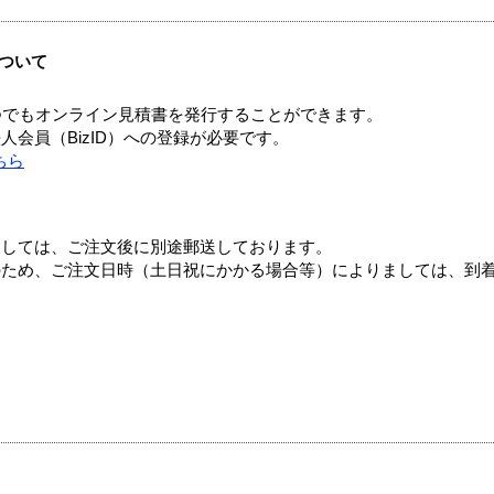
ついて
つでもオンライン見積書を発行することができます。
会員（BizID）への登録が必要です。
ちら
ましては、ご注文後に別途郵送しております。
のため、ご注文日時（土日祝にかかる場合等）によりましては、到