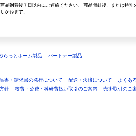
商品到着後７日以内にご連絡ください。 商品開封後、または特別
たしかねます。
ぷらっとホーム製品
パートナー製品
品書・請求書の発行について
配送・決済について
よくあ
方針
校費・公費・科研費払い取引のご案内
売掛取引のご