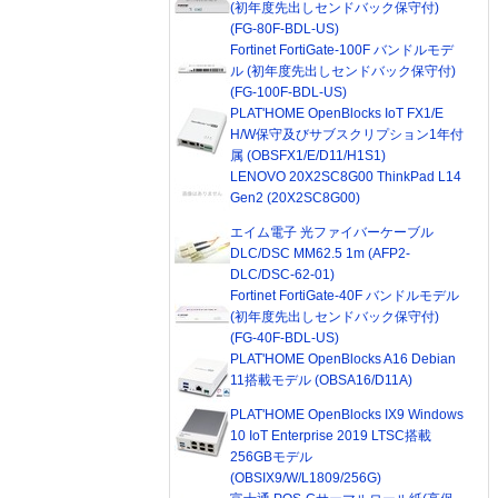
(初年度先出しセンドバック保守付)
(FG-80F-BDL-US)
Fortinet FortiGate-100F バンドルモデ
ル (初年度先出しセンドバック保守付)
(FG-100F-BDL-US)
PLAT'HOME OpenBlocks IoT FX1/E
H/W保守及びサブスクリプション1年付
属 (OBSFX1/E/D11/H1S1)
LENOVO 20X2SC8G00 ThinkPad L14
Gen2 (20X2SC8G00)
エイム電子 光ファイバーケーブル
DLC/DSC MM62.5 1m (AFP2-
DLC/DSC-62-01)
Fortinet FortiGate-40F バンドルモデル
(初年度先出しセンドバック保守付)
(FG-40F-BDL-US)
PLAT'HOME OpenBlocks A16 Debian
11搭載モデル (OBSA16/D11A)
PLAT'HOME OpenBlocks IX9 Windows
10 IoT Enterprise 2019 LTSC搭載
256GBモデル
(OBSIX9/W/L1809/256G)