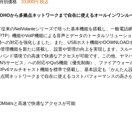
定特別価格
33,800円 税込
やSOHOから多拠点ネットワークまで自在に使えるオールインワンル
として従来のNetVolanteシリーズで培った基本機能を搭載し、一般電
PTP）機能やVoIP機能による音声とデータのトータルソリューシ
への対応を強化しました。また、USBホスト機能やDOWNLOADボ
の管理機能を新たに搭載し、設置や管理の向上を実現します。スル
sと、ブロードバンド環境での高速で快適なアクセスが可能です。この他、ヤ
DNSサービス」への対応やQoS機能（優先制御）、ファイアウォー
とIPv6マルチキャスト機能を標準で搭載し、基本設定も「かんたん設
拠点間ネットワークまで自在に使えるコストパフォーマンスの高さ
80Mbit/sと高速で快適なアクセスが可能