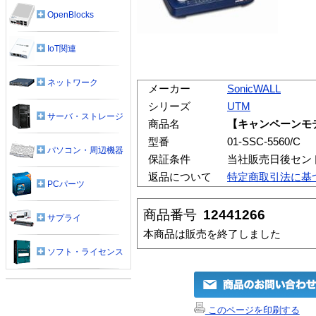
OpenBlocks
IoT関連
ネットワーク
メーカー
SonicWALL
シリーズ
UTM
サーバ・ストレージ
商品名
【キャンペーンモデル】
型番
01-SSC-5560/C
パソコン・周辺機器
保証条件
当社販売日後セン
返品について
特定商取引法に基
PCパーツ
商品番号
12441266
サプライ
本商品は販売を終了しました
ソフト・ライセンス
このページを印刷する