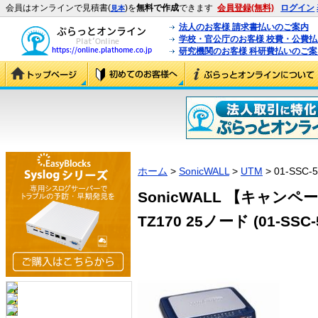
会員はオンラインで見積書(
)を
無料で作成
できます
会員登録(無料)
ログイン
見本
法人のお客様 請求書払いのご案内
学校・官公庁のお客様 校費・公費
研究機関のお客様 科研費払いのご案
ホーム
>
SonicWALL
>
UTM
> 01-SSC-5
SonicWALL 【キャンペ
TZ170 25ノード (01-SSC-