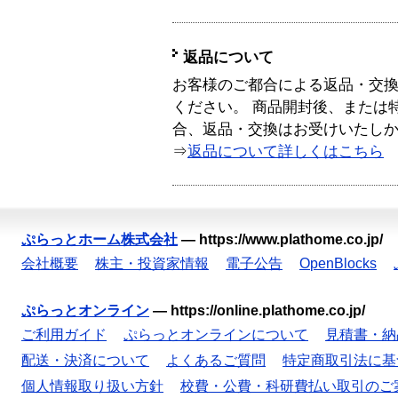
返品について
お客様のご都合による返品・交
ください。 商品開封後、または
合、返品・交換はお受けいたし
⇒
返品について詳しくはこちら
ぷらっとホーム株式会社
—
https://www.plathome.co.jp/
会社概要
株主・投資家情報
電子公告
OpenBlocks
ぷらっとオンライン
—
https://online.plathome.co.jp/
ご利用ガイド
ぷらっとオンラインについて
見積書・納
配送・決済について
よくあるご質問
特定商取引法に基
個人情報取り扱い方針
校費・公費・科研費払い取引のご