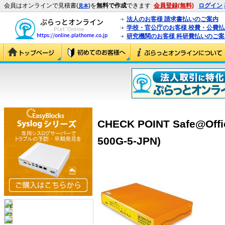
会員はオンラインで見積書(
)を
無料で作成
できます
会員登録(無料)
ログイン
見本
法人のお客様 請求書払いのご案内
学校・官公庁のお客様 校費・公費
研究機関のお客様 科研費払いのご案
CHECK POINT Safe@Off
500G-5-JPN)