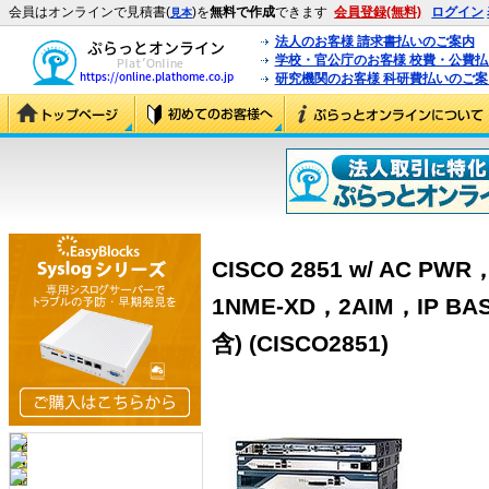
会員はオンラインで見積書(
)を
無料で作成
できます
会員登録(無料)
ログイン
見本
法人のお客様 請求書払いのご案内
学校・官公庁のお客様 校費・公費
研究機関のお客様 科研費払いのご案
CISCO 2851 w/ AC P
1NME-XD，2AIM，IP B
含) (CISCO2851)