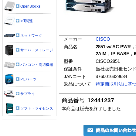
OpenBlocks
IoT関連
ネットワーク
メーカー
CISCO
商品名
2851 w/ AC PW
サーバ・ストレージ
2AIM，IP BASE，
型番
CISCO2851
パソコン・周辺機器
保証条件
当社販売日後セン
JANコード
9760016929634
PCパーツ
返品について
特定商取引法に基
サプライ
商品番号
12441237
本商品は販売を終了しました
ソフト・ライセンス