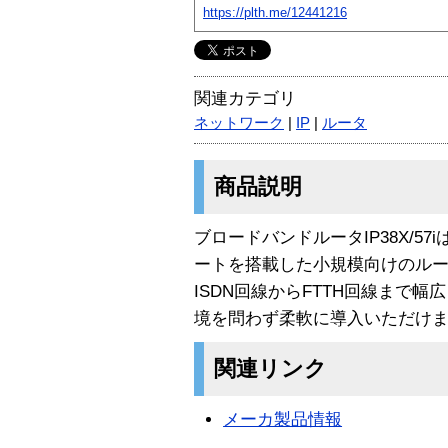
https://plth.me/12441216
関連カテゴリ
ネットワーク
|
IP
|
ルータ
商品説明
ブロードバンドルータIP38X/57iは
ートを搭載した小規模向けのル
ISDN回線からFTTH回線まで
境を問わず柔軟に導入いただけ
関連リンク
メーカ製品情報