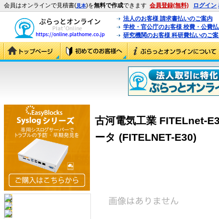
会員はオンラインで見積書(
)を
無料で作成
できます
会員登録(無料)
ログイン
見本
法人のお客様 請求書払いのご案内
学校・官公庁のお客様 校費・公費
研究機関のお客様 科研費払いのご案
古河電気工業 FITELne
ータ (FITELNET-E30)