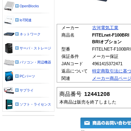
OpenBlocks
IoT関連
メーカー
古河電気工業
ネットワーク
商品名
FITELnet-F1
BRIオプション
サーバ・ストレージ
型番
FITELNET-F100BRI
保証条件
メーカー保証
パソコン・周辺機器
JANコード
4961415372471
返品について
特定商取引法に基
PCパーツ
関連
メーカー商品ペー
サプライ
商品番号
12441208
本商品は販売を終了しました
ソフト・ライセンス