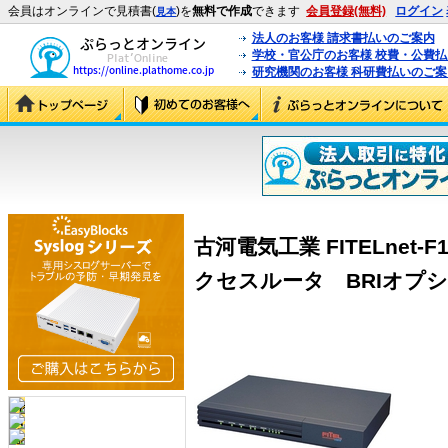
会員はオンラインで見積書(
)を
無料で作成
できます
会員登録(無料)
ログイン
見本
法人のお客様 請求書払いのご案内
学校・官公庁のお客様 校費・公費
研究機関のお客様 科研費払いのご案
古河電気工業 FITELnet-
クセスルータ BRIオプション 