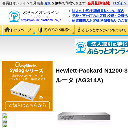
会員はオンラインで見積書(
)を
無料で作成
できます
会員登録(無料)
ログイン
見本
法人のお客様 請求書払いのご案内
学校・官公庁のお客様 校費・公費
研究機関のお客様 科研費払いのご案
Hewlett-Packard N
ルータ (AG314A)