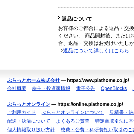
返品について
お客様のご都合による返品・交
ください。 商品開封後、または
合、返品・交換はお受けいたし
⇒
返品について詳しくはこちら
ぷらっとホーム株式会社
—
https://www.plathome.co.jp/
会社概要
株主・投資家情報
電子公告
OpenBlocks
ぷらっとオンライン
—
https://online.plathome.co.jp/
ご利用ガイド
ぷらっとオンラインについて
見積書・納
配送・決済について
よくあるご質問
特定商取引法に基
個人情報取り扱い方針
校費・公費・科研費払い取引のご