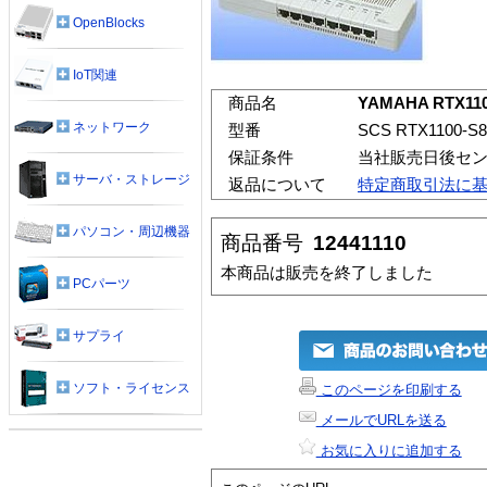
OpenBlocks
IoT関連
商品名
YAMAHA RTX1
ネットワーク
型番
SCS RTX1100-S
保証条件
当社販売日後セ
サーバ・ストレージ
返品について
特定商取引法に
パソコン・周辺機器
商品番号
12441110
本商品は販売を終了しました
PCパーツ
サプライ
ソフト・ライセンス
このページを印刷する
メールでURLを送る
お気に入りに追加する