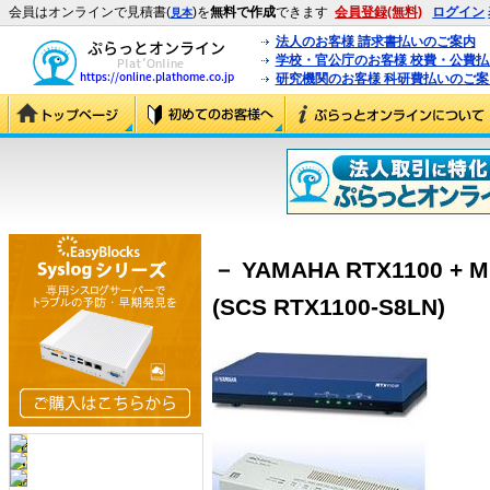
会員はオンラインで見積書(
)を
無料で作成
できます
会員登録(無料)
ログイン
見本
法人のお客様 請求書払いのご案内
学校・官公庁のお客様 校費・公費
研究機関のお客様 科研費払いのご案
－ YAMAHA RTX1100 
(SCS RTX1100-S8LN)