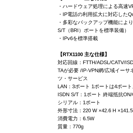
・ハードウェア処理による高速VPN 
・IP電話の利用拡大に対応したQ
・多彩なバックアップ機能により
S/T（BRI）ポートを標準装備）
・IPv6を標準搭載
【RTX1100 主な仕様】
対応回線：FTTH/ADSL/CATV/I
TAが必要 /IP-VPN網/広域イ
ツ・サービス
LAN：3ポート 1ポートは4ポー
ISDN S/T：1ポート 終端抵抗ON
シリアル：1ポート
外形寸法：220 W ×42.6 H ×141.5
消費電力：6.5W
質量：770g