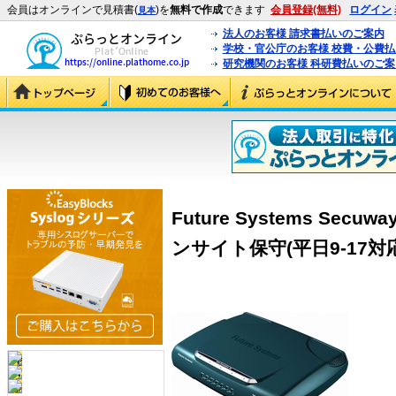
会員はオンラインで見積書(
)を
無料で作成
できます
会員登録(無料)
ログイン
見本
法人のお客様 請求書払いのご案内
学校・官公庁のお客様 校費・公費
研究機関のお客様 科研費払いのご案
Future Systems Secu
ンサイト保守(平日9-17対応)付