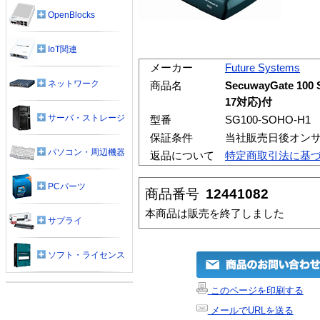
OpenBlocks
IoT関連
メーカー
Future Systems
ネットワーク
商品名
SecuwayGate 
17対応)付
サーバ・ストレージ
型番
SG100-SOHO-H1
保証条件
当社販売日後オン
パソコン・周辺機器
返品について
特定商取引法に基
PCパーツ
商品番号
12441082
本商品は販売を終了しました
サプライ
ソフト・ライセンス
このページを印刷する
メールでURLを送る