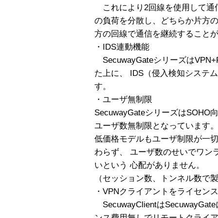
これにより2回線を使用して通信
の負荷を分散し、どちらか片方
方の回線で通信を継続すること
・IDS連動機能
SecuwayGateシリーズはVPN+
た上に、 IDS（侵入検知シス
す。
・ユーザ無制限
SecuwayGateシリーズはSO
ユーザ数無制限となっています
低価格モデルもユーザ制限が一
わらず、 ユーザ数のせいでワン
いという 心配がありません。
（セッション数、トンネル数で
・VPNクライアントをライセン
SecuwayClientはSecuwa
ンス費用無しでリモートクライ