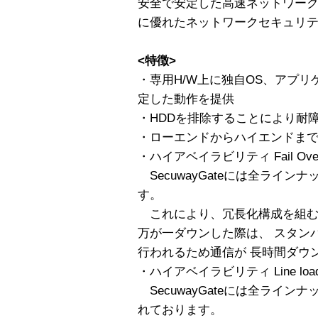
安全で安定した高速ネットワー
に優れたネットワークセキュリ
<特徴>
・専用H/W上に独自OS、アプリ
定した動作を提供
・HDDを排除することにより耐障
・ローエンドからハイエンドま
・ハイアベイラビリティ Fail Ove
SecuwayGateには全ラインナッ
す。
これにより、冗長化構成を組むこ
万が一ダウンした際は、 スタンバ
行われるため通信が 長時間ダウ
・ハイアベイラビリティ Line load B
SecuwayGateには全ラインナップL
れております。