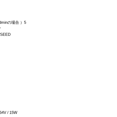
dminの場合 ）5
P
 SEED
4V / 15W