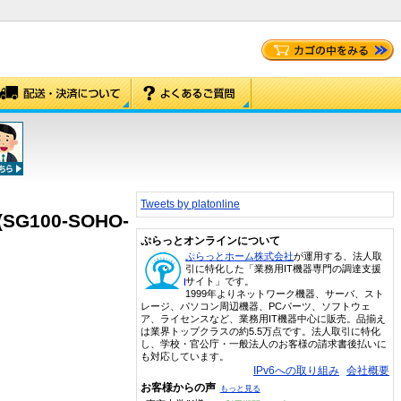
Tweets by platonline
SG100-SOHO-
ぷらっとオンラインについて
ぷらっとホーム株式会社
が運用する、法人取
引に特化した「業務用IT機器専門の調達支援
サイト」です。
1999年よりネットワーク機器、サーバ、スト
レージ、パソコン周辺機器、PCパーツ、ソフトウェ
ア、ライセンスなど、業務用IT機器中心に販売。品揃え
は業界トップクラスの約5.5万点です。法人取引に特化
し、学校・官公庁・一般法人のお客様の請求書後払いに
も対応しています。
IPv6への取り組み
会社概要
お客様からの声
もっと見る