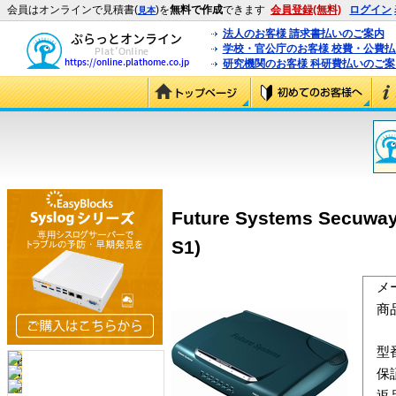
会員はオンラインで見積書(
)を
無料で作成
できます
会員登録(無料)
ログイン
見本
法人のお客様 請求書払いのご案内
学校・官公庁のお客様 校費・公費
研究機関のお客様 科研費払いのご案
Future Systems Sec
S1)
メ
商
型
保
返