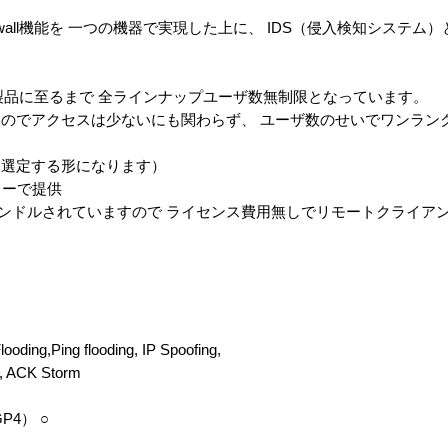
Firewall機能を 一つの機器で実現した上に、 IDS（侵入検知システ
O向け製品に至るまで 全ラインナップユーザ数無制限となっています。
のでアクセスは少ないにも関わらず、 ユーザ数のせいでワンラン
。
を選定する形になります）
リーで提供
yGateにバンドルされていますので ライセンス費用無しでリモートクラ
oding,Ping flooding, IP Spoofing,
h, ACK Storm
P4） ○