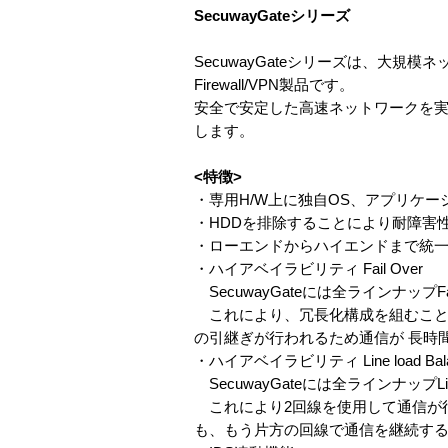
SecuwayGateシリーズ
SecuwayGateシリーズは、大
Firewall/VPN製品です。
安全で安定した高速ネットワークを
します。
<特徴>
・専用H/W上に独自OS、アプリケ
・HDDを排除することにより耐障害性
・ローエンドからハイエンドまで統
・ハイアベイラビリティ Fail Over
SecuwayGateには全ラインナップF
これにより、冗長化構成を組むことが可
の引継ぎが行われるため通信が 長時
・ハイアベイラビリティ Line load Bala
SecuwayGateには全ラインナップLi
これにより2回線を使用して通信が
も、もう片方の回線で通信を継続す