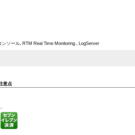
ソール, RTM Real Time Monitoring , LogServer
注意点
す。