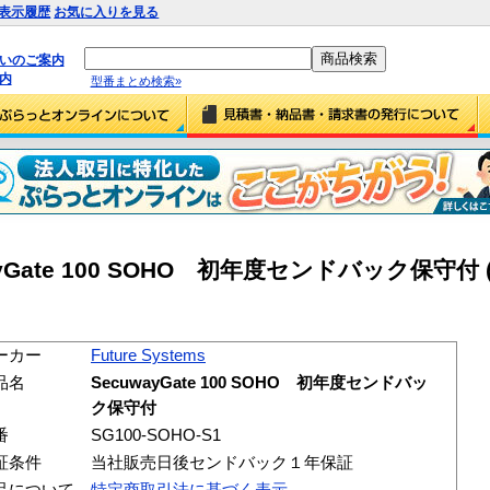
表示履歴
お気に入りを見る
払いのご案内
内
型番まとめ検索»
uwayGate 100 SOHO 初年度センドバック保守付 (
ーカー
Future Systems
品名
SecuwayGate 100 SOHO 初年度センドバッ
ク保守付
番
SG100-SOHO-S1
証条件
当社販売日後センドバック１年保証
品について
特定商取引法に基づく表示