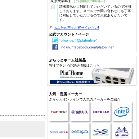
東京大学/K様
(ご利用期間2009年～)
“
請求書払いに対応していただいているので利用
しております。メールでの問い合わせにも丁寧
に対応していただけるので大変ありがたいで
す。
あなたの声をお寄せください!
公式アカウント / ページ
ぷらっとホーム社製品
当社ブランドの製品情報はこちら
人気・定番メーカー
ぷらっとオンラインで人気のメーカーをご紹介！