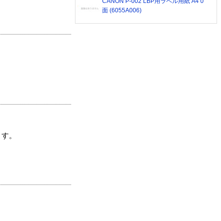
CANON P-002 LBP用ラベル用紙 A4 0
面 (6055A006)
ます。