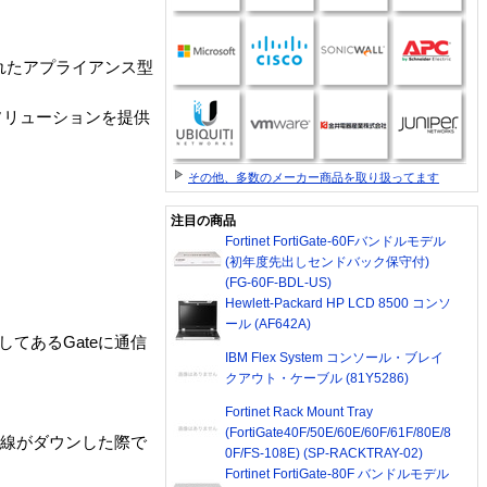
されたアプライアンス型
ソリューションを提供
その他、多数のメーカー商品を取り扱ってます
注目の商品
Fortinet FortiGate-60Fバンドルモデル
(初年度先出しセンドバック保守付)
(FG-60F-BDL-US)
Hewlett-Packard HP LCD 8500 コンソ
ール (AF642A)
てあるGateに通信
IBM Flex System コンソール・ブレイ
クアウト・ケーブル (81Y5286)
Fortinet Rack Mount Tray
(FortiGate40F/50E/60E/60F/61F/80E/8
回線がダウンした際で
0F/FS-108E) (SP-RACKTRAY-02)
Fortinet FortiGate-80F バンドルモデル