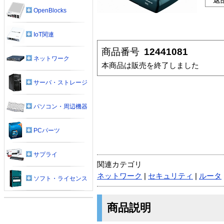
OpenBlocks
IoT関連
商品番号
12441081
ネットワーク
本商品は販売を終了しました
サーバ・ストレージ
パソコン・周辺機器
PCパーツ
サプライ
関連カテゴリ
ネットワーク
|
セキュリティ
|
ルータ
ソフト・ライセンス
商品説明