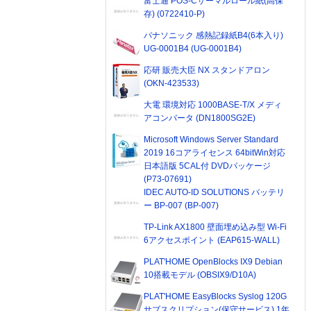
富士通 POS-Cサーマルロール紙(高保
存) (0722410-P)
パナソニック 感熱記録紙B4(6本入り)
UG-0001B4 (UG-0001B4)
応研 販売大臣 NX スタンドアロン
(OKN-423533)
大電 環境対応 1000BASE-T/X メディ
アコンバータ (DN1800SG2E)
Microsoft Windows Server Standard
2019 16コアライセンス 64bitWin対応
日本語版 5CAL付 DVDパッケージ
(P73-07691)
IDEC AUTO-ID SOLUTIONS バッテリ
ー BP-007 (BP-007)
TP-Link AX1800 壁面埋め込み型 Wi-Fi
6アクセスポイント (EAP615-WALL)
PLAT'HOME OpenBlocks IX9 Debian
10搭載モデル (OBSIX9/D10A)
PLAT'HOME EasyBlocks Syslog 120G
サブスクリプション(保守サービス) 1年