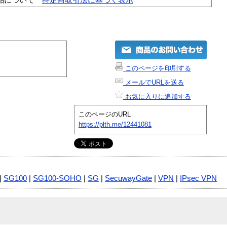
このページを印刷する
メールでURLを送る
お気に入りに追加する
このページのURL
https://plth.me/12441081
|
SG100
|
SG100-SOHO
|
SG
|
SecuwayGate
|
VPN
|
IPsec VPN