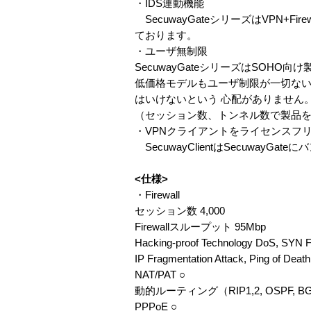
・IDS連動機能
SecuwayGateシリーズはVPN+
ております。
・ユーザ無制限
SecuwayGateシリーズはSOH
低価格モデルもユーザ制限が一切ない
はいけないという 心配がありません
（セッション数、トンネル数で製品
・VPNクライアントをライセンスフ
SecuwayClientはSecuwa
<仕様>
・Firewall
セッション数 4,000
Firewallスループット 95Mbp
Hacking-proof Technology DoS, SYN Flo
IP Fragmentation Attack, Ping of Deat
NAT/PAT ○
動的ルーティング（RIP1,2, OSPF, BG
PPPoE ○