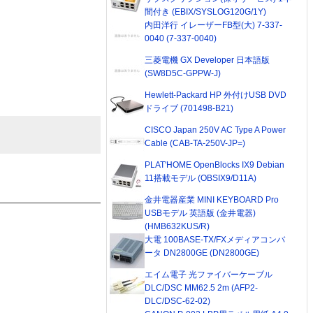
間付き (EBIX/SYSLOG120G/1Y)
内田洋行 イレーザーFB型(大) 7-337-
0040 (7-337-0040)
三菱電機 GX Developer 日本語版
(SW8D5C-GPPW-J)
Hewlett-Packard HP 外付けUSB DVD
ドライブ (701498-B21)
CISCO Japan 250V AC Type A Power
Cable (CAB-TA-250V-JP=)
PLAT'HOME OpenBlocks IX9 Debian
11搭載モデル (OBSIX9/D11A)
金井電器産業 MINI KEYBOARD Pro
USBモデル 英語版 (金井電器)
(HMB632KUS/R)
大電 100BASE-TX/FXメディアコンバ
ータ DN2800GE (DN2800GE)
エイム電子 光ファイバーケーブル
DLC/DSC MM62.5 2m (AFP2-
DLC/DSC-62-02)