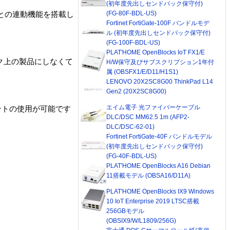
(初年度先出しセンドバック保守付)
(FG-80F-BDL-US)
ム）との連動機能を搭載し
Fortinet FortiGate-100F バンドルモデ
ル (初年度先出しセンドバック保守付)
(FG-100F-BDL-US)
PLAT'HOME OpenBlocks IoT FX1/E
ク上の製品にしなくて
H/W保守及びサブスクリプション1年付
属 (OBSFX1/E/D11/H1S1)
LENOVO 20X2SC8G00 ThinkPad L14
Gen2 (20X2SC8G00)
エイム電子 光ファイバーケーブル
イアントの使用が可能です
DLC/DSC MM62.5 1m (AFP2-
DLC/DSC-62-01)
Fortinet FortiGate-40F バンドルモデル
(初年度先出しセンドバック保守付)
(FG-40F-BDL-US)
PLAT'HOME OpenBlocks A16 Debian
11搭載モデル (OBSA16/D11A)
PLAT'HOME OpenBlocks IX9 Windows
10 IoT Enterprise 2019 LTSC搭載
256GBモデル
(OBSIX9/W/L1809/256G)