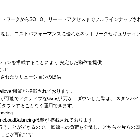
規模ネットワークからSOHO、リモートアクセスまでフルラインナップ
実現し、コストパフォーマンスに優れたネットワークセキュリティ
ーションを搭載することにより 安定した動作を提供
UP
一されたソリューションの提供
ailover機能が 搭載されております。
能でアクティブなGateが 万が一ダウンした際は、 スタンバイし
間ダウンすることなく運用できます。
ncing
neLoadBalancing機能が 搭載されております。
行うことができるので、 回線への負荷を分散し、どちらか片方の
ることが可能です